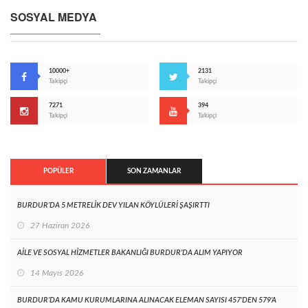
SOSYAL MEDYA
10000+
2131
Takipçi
Takipçi
7271
394
Takipçi
Takipçi
POPÜLER
SON ZAMANLAR
BURDUR’DA 5 METRELİK DEV YILAN KÖYLÜLERİ ŞAŞIRTTI
27 Haziran 2026
AİLE VE SOSYAL HİZMETLER BAKANLIĞI BURDUR’DA ALIM YAPIYOR
14 Mayıs 2026
BURDUR’DA KAMU KURUMLARINA ALINACAK ELEMAN SAYISI 457’DEN 579’A