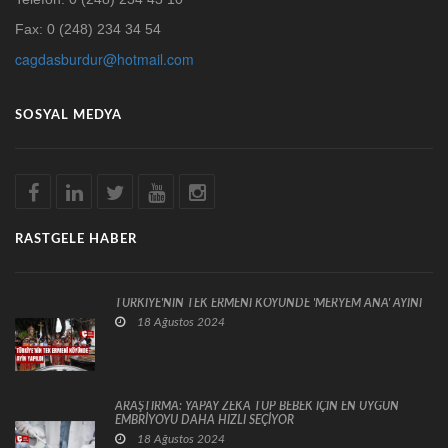
Fax: 0 (248) 234 34 54
cagdasburdur@hotmail.com
SOSYAL MEDYA
RASTGELE HABER
TÜRKİYE'NİN TEK ERMENİ KÖYÜNDE 'MERYEM ANA' AYİNİ
18 Ağustos 2024
ARAŞTIRMA: YAPAY ZEKA TÜP BEBEK İÇİN EN UYGUN
EMBRİYOYU DAHA HIZLI SEÇİYOR
18 Ağustos 2024