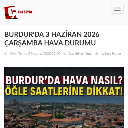
Toggl
navig
BURDUR'DA 3 HAZİRAN 2026
ÇARŞAMBA HAVA DURUMU
Yayın Tarihi: 3 Haziran 2026 00:00
Son Güncelleme:
çağdaş burdur