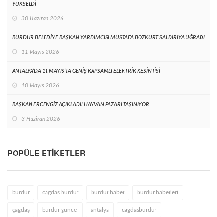
YÜKSELDİ
30 Haziran 2026
BURDUR BELEDİYE BAŞKAN YARDIMCISI MUSTAFA BOZKURT SALDIRIYA UĞRADI
11 Mayıs 2026
ANTALYA’DA 11 MAYIS’TA GENİŞ KAPSAMLI ELEKTRİK KESİNTİSİ
10 Mayıs 2026
BAŞKAN ERCENGİZ AÇIKLADI! HAYVAN PAZARI TAŞINIYOR
3 Haziran 2026
POPÜLE ETIKETLER
burdur
cagdas burdur
burdur haber
burdur haberleri
çağdaş
burdur güncel
antalya
cagdasburdur