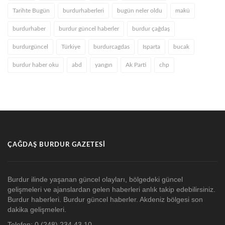
Tarihte Bugün
burdurhaberleri
bugün neler oldu
makü
burdurhaber
burdur güncel haberler
burdur çağdaş
burdurgüncel
Türkiye
burdurcagdas
Isparta
bucak
burdur haber oku
abd
yangın
Ak Parti
chp
ÇAĞDAŞ BURDUR GAZETESI
Burdur ilinde yaşanan güncel olayları, bölgedeki güncel
gelişmeleri ve ajanslardan gelen haberleri anlık takip edebilirsiniz.
Burdur haberleri. Burdur güncel haberler. Akdeniz bölgesi son
dakika gelişmeleri.
Telefon: 0 (248) 234 43 10