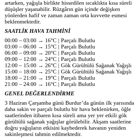
artarken, yağışla birlikte hissedilen sıcaklıkta kısa süreli
düşüşler yaşanabilir. Rüzgârın gün içinde değişken
yönlerden hafif ve zaman zaman orta kuvvette esmesi
beklenmektedir.
SAATLİK HAVA TAHMİNİ
00:00 – 03:00 → 16°C | Parçalı Bulutlu
03:00 – 06:00 → 15°C | Parçalı Bulutlu
06:00 – 09:00 → 20°C | Parçalı Bulutlu
09:00 – 12:00 → 24°C | Parçalı Bulutlu
12:00 – 15:00 → 26°C | Gök Gürültülü Sağanak Yağışlı
15:00 – 18:00 → 25°C | Gök Gürültülü Sağanak Yağışlı
18:00 – 21:00 → 19°C | Parçalı Bulutlu
21:00 – 24:00 → 16°C | Parçalı Bulutlu
GENEL DEĞERLENDİRME
3 Haziran Çarşamba günü Burdur’da günün ilk yarısında
daha sakin ve parçalı bulutlu bir hava beklenirken, öğle
saatlerinden itibaren kısa süreli ama yer yer etkili gök
gürültülü sağanak yağışlar görülebilir. Akşam saatlerine
doğru yağışların etkisini kaybederek havanın yeniden
sakinleşmesi tahmin edilmektedir.