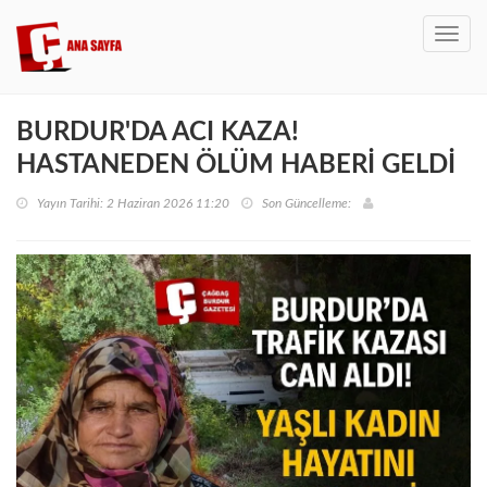
Toggl
navig
BURDUR'DA ACI KAZA!
HASTANEDEN ÖLÜM HABERİ GELDİ
Yayın Tarihi: 2 Haziran 2026 11:20
Son Güncelleme: