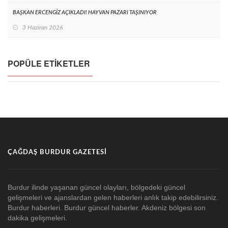
BAŞKAN ERCENGİZ AÇIKLADI! HAYVAN PAZARI TAŞINIYOR
3 Haziran 2026
POPÜLE ETIKETLER
ÇAĞDAŞ BURDUR GAZETESI
Burdur ilinde yaşanan güncel olayları, bölgedeki güncel
gelişmeleri ve ajanslardan gelen haberleri anlık takip edebilirsiniz.
Burdur haberleri. Burdur güncel haberler. Akdeniz bölgesi son
dakika gelişmeleri.