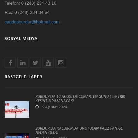
Telefon: 0 (248) 234 43 10
Fax: 0 (248) 234 34 54
cagdasburdur@hotmail.com
SOSYAL MEDYA
RASTGELE HABER
BURDUR'DA 10 AĞUSTOS CUMARTESİ GÜNÜ ELEKTRİK
KESİNTİSİ YAŞANACAK!
9 Ağustos 2024
BURDUR’DA KALDIRIMDA UNUTULAN VALİZ PANİĞE
NEDEN OLDU