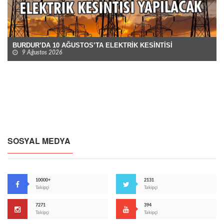
BURDUR’DA 10 AĞUSTOS’TA ELEKTRİK KESİNTİSİ
9 Ağustos 2026
SOSYAL MEDYA
10000+
2131
Takipçi
Takipçi
7271
394
Takipçi
Takipçi