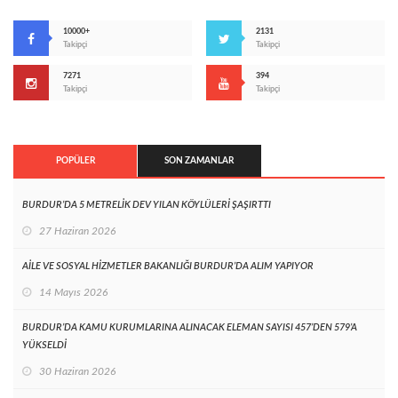
10000+
2131
Takipçi
Takipçi
7271
394
Takipçi
Takipçi
POPÜLER
SON ZAMANLAR
BURDUR’DA 5 METRELİK DEV YILAN KÖYLÜLERİ ŞAŞIRTTI
27 Haziran 2026
AİLE VE SOSYAL HİZMETLER BAKANLIĞI BURDUR’DA ALIM YAPIYOR
14 Mayıs 2026
BURDUR’DA KAMU KURUMLARINA ALINACAK ELEMAN SAYISI 457’DEN 579’A
YÜKSELDİ
30 Haziran 2026