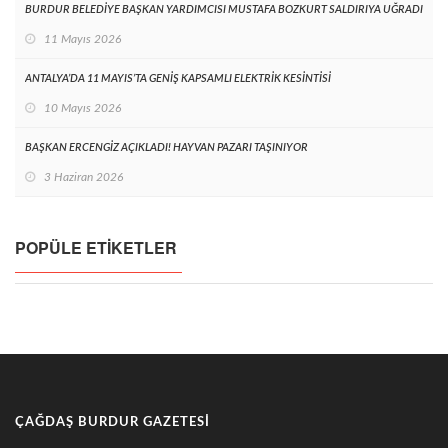
BURDUR BELEDİYE BAŞKAN YARDIMCISI MUSTAFA BOZKURT SALDIRIYA UĞRADI
11 Mayıs 2026
ANTALYA’DA 11 MAYIS’TA GENİŞ KAPSAMLI ELEKTRİK KESİNTİSİ
10 Mayıs 2026
BAŞKAN ERCENGİZ AÇIKLADI! HAYVAN PAZARI TAŞINIYOR
3 Haziran 2026
POPÜLE ETIKETLER
ÇAĞDAŞ BURDUR GAZETESI