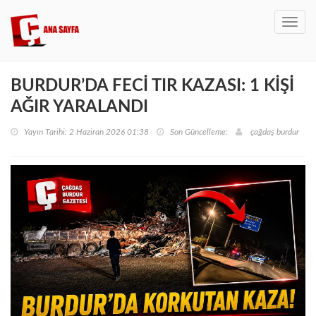
Toggl
navig
BURDUR’DA FECİ TIR KAZASI: 1 KİŞİ
AĞIR YARALANDI
Yayın Tarihi: 2 Haziran 2026 01:38
Son Güncelleme:
çağdaş burdur