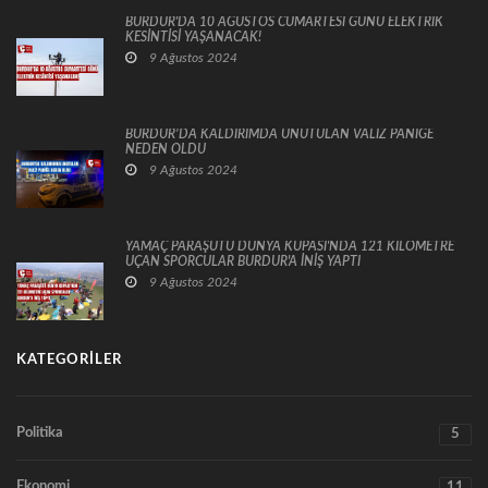
BURDUR'DA 10 AĞUSTOS CUMARTESİ GÜNÜ ELEKTRİK
KESİNTİSİ YAŞANACAK!
9 Ağustos 2024
BURDUR’DA KALDIRIMDA UNUTULAN VALİZ PANİĞE
NEDEN OLDU
9 Ağustos 2024
YAMAÇ PARAŞÜTÜ DÜNYA KUPASI'NDA 121 KİLOMETRE
UÇAN SPORCULAR BURDUR'A İNİŞ YAPTI
9 Ağustos 2024
KATEGORILER
Politika
5
Ekonomi
11