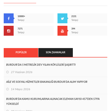
10000+
2131
Takipçi
Takipçi
7271
394
Takipçi
Takipçi
POPÜLER
SON ZAMANLAR
BURDUR’DA 5 METRELİK DEV YILAN KÖYLÜLERİ ŞAŞIRTTI
27 Haziran 2026
AİLE VE SOSYAL HİZMETLER BAKANLIĞI BURDUR’DA ALIM YAPIYOR
14 Mayıs 2026
BURDUR’DA KAMU KURUMLARINA ALINACAK ELEMAN SAYISI 457’DEN 579’A
YÜKSELDİ