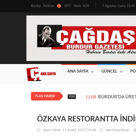
Burdur, Türkiye
32°C
Nem: %35
7 Ağustos Cuma 15:4
ANA SAYFA
GÜNCEL
PO
FLAŞ HABER
BURDUR’DA ÜRETİ
YENI
12:08
ÖZKAYA RESTORANTTA İNDİ
Yayın Tarihi: 17 Aralık 2025 10:48
Son Güncelleme: