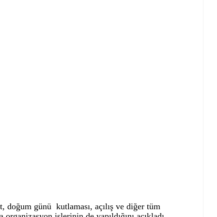
, doğum günü kutlaması, açılış ve diğer tüm
 organizasyon işlerinin de yapıldığını açıkladı.