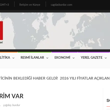
5 GMT+3
İletişim ve Künye
cagdasburdur.com
LİTİKA
RESMİ İLANLAR
EKONOMİ
YEREL GAZETE
CİNİN BEKLEDİĞİ HABER GELDİ! 2026 YILI FİYATLAR AÇIKLAN
RİM VAR
S
çağdaş burdur