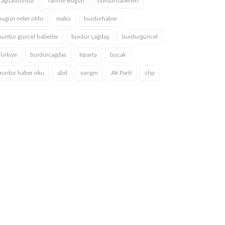
cagdasburdur
Tarihte Bugün
burdurhaberleri
bugün neler oldu
makü
burdurhaber
burdur güncel haberler
burdur çağdaş
burdurgüncel
Türkiye
burdurcagdas
Isparta
bucak
burdur haber oku
abd
yangın
Ak Parti
chp