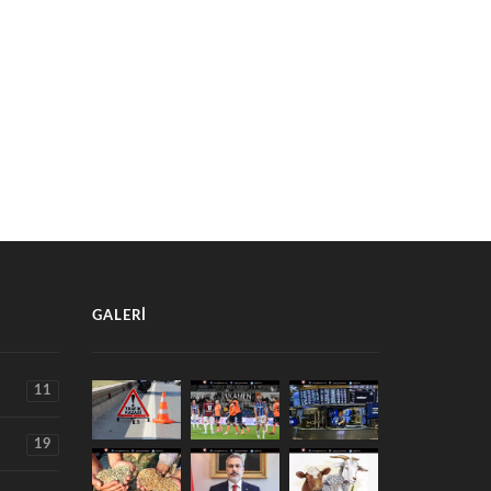
ERKEZ LOKANTASI AÇILDI
FİNAL KURS BURDUR'DA AÇILIYOR
Aralık 2025
14 Ocak 2025
GALERI
11
19