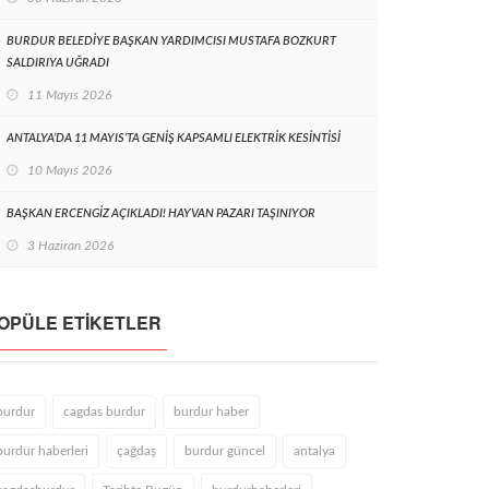
BURDUR BELEDİYE BAŞKAN YARDIMCISI MUSTAFA BOZKURT
SALDIRIYA UĞRADI
11 Mayıs 2026
ANTALYA’DA 11 MAYIS’TA GENİŞ KAPSAMLI ELEKTRİK KESİNTİSİ
10 Mayıs 2026
BAŞKAN ERCENGİZ AÇIKLADI! HAYVAN PAZARI TAŞINIYOR
3 Haziran 2026
OPÜLE ETIKETLER
burdur
cagdas burdur
burdur haber
burdur haberleri
çağdaş
burdur güncel
antalya