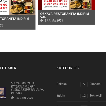
ÖZKAYA RESTORANTTA İNDİRİM
7K M
VAR
15 
ORANTTA İNDİRİM
17 Aralık 2025
5
LE HABER
KATEGORILER
SOSYAL MEDYADA
Politika
Ekonomi
5
PAYLAŞILAN DRİFT,
SÜRÜCÜLERİNE PAHALIYA
PATLADI
Eğitim
Teknoloji
13
11 Mart 2025