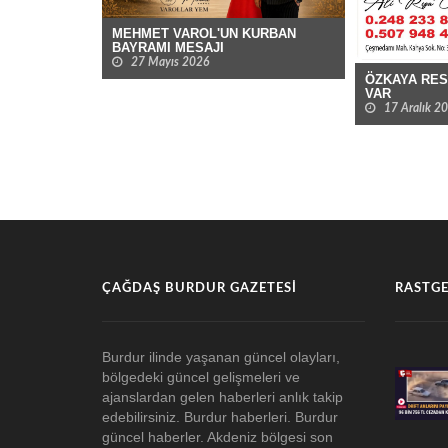
MEHMET VAROL'UN KURBAN
BAYRAMI MESAJI
27 Mayıs 2026
ÖZKAYA REST
VAR
17 Aralık 202
ÇAĞDAŞ BURDUR GAZETESI
RASTGE
Burdur ilinde yaşanan güncel olayları,
bölgedeki güncel gelişmeleri ve
ajanslardan gelen haberleri anlık takip
edebilirsiniz. Burdur haberleri. Burdur
güncel haberler. Akdeniz bölgesi son