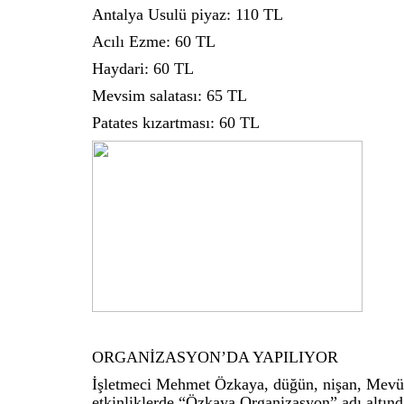
Antalya Usulü piyaz: 110 TL
Acılı Ezme: 60 TL
Haydari: 60 TL
Mevsim salatası: 65 TL
Patates kızartması: 60 TL
ORGANİZASYON’DA YAPILIYOR
İşletmeci Mehmet Özkaya, düğün, nişan, Mevüt
etkinliklerde “Özkaya Organizasyon” adı altında