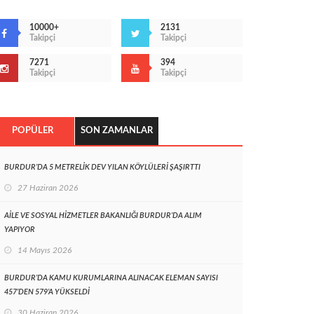
10000+
2131
Takipçi
Takipçi
7271
394
Takipçi
Takipçi
POPÜLER
SON ZAMANLAR
BURDUR’DA 5 METRELİK DEV YILAN KÖYLÜLERİ ŞAŞIRTTI
27 Haziran 2026
AİLE VE SOSYAL HİZMETLER BAKANLIĞI BURDUR’DA ALIM
YAPIYOR
14 Mayıs 2026
BURDUR’DA KAMU KURUMLARINA ALINACAK ELEMAN SAYISI
457’DEN 579’A YÜKSELDİ
30 Haziran 2026