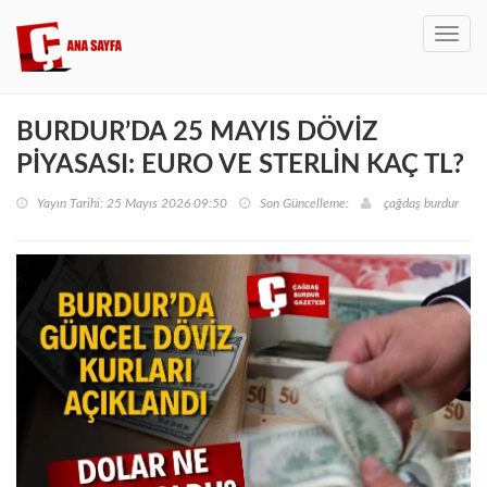
Toggl
navig
BURDUR’DA 25 MAYIS DÖVİZ
PİYASASI: EURO VE STERLİN KAÇ TL?
Yayın Tarihi: 25 Mayıs 2026 09:50
Son Güncelleme:
çağdaş burdur