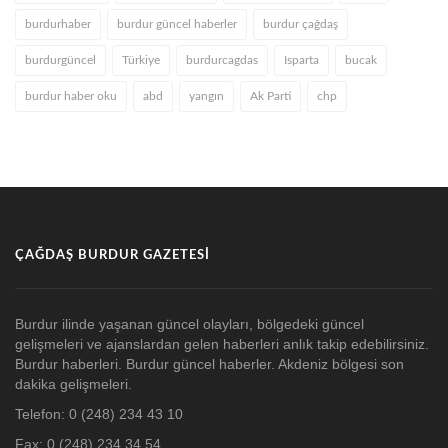
burdurhaber
burdur güncel haberler
burdur çağdaş
burdurgüncel
Türkiye
burdurcagdas
Isparta
bucak
burdur haber oku
abd
yangın
Ak Parti
chp
ÇAĞDAŞ BURDUR GAZETESI
Burdur ilinde yaşanan güncel olayları, bölgedeki güncel
gelişmeleri ve ajanslardan gelen haberleri anlık takip edebilirsiniz.
Burdur haberleri. Burdur güncel haberler. Akdeniz bölgesi son
dakika gelişmeleri.
Telefon: 0 (248) 234 43 10
Fax: 0 (248) 234 34 54