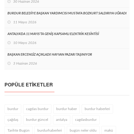
30 Haziran 2026
BURDUR BELEDİYE BAŞKAN YARDIMCISI MUSTAFA BOZKURT SALDIRIYA UĞRADI
11 Mayıs 2026
ANTALYA’DA 11 MAYIS’TA GENİŞ KAPSAMLI ELEKTRİK KESİNTİSİ
10 Mayıs 2026
BAŞKAN ERCENGİZ AÇIKLADI! HAYVAN PAZARI TAŞINIYOR
3 Haziran 2026
POPÜLE ETIKETLER
burdur
cagdas burdur
burdur haber
burdur haberleri
çağdaş
burdur güncel
antalya
cagdasburdur
Tarihte Bugün
burdurhaberleri
bugün neler oldu
makü