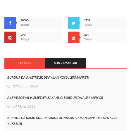
10000+
2131
Takipçi
Takipçi
7271
394
Takipçi
Takipçi
POPÜLER
SON ZAMANLAR
BURDUR’DA 5 METRELİK DEV YILAN KÖYLÜLERİ ŞAŞIRTTI
27 Haziran 2026
AİLE VE SOSYAL HİZMETLER BAKANLIĞI BURDUR’DA ALIM YAPIYOR
14 Mayıs 2026
BURDUR’DA KAMU KURUMLARINA ALINACAK ELEMAN SAYISI 457’DEN 579’A
YÜKSELDİ