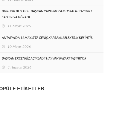
BURDUR BELEDİYE BAŞKAN YARDIMCISI MUSTAFA BOZKURT
SALDIRIYA UĞRADI
11 Mayıs 2026
ANTALYA’DA 11 MAYIS’TA GENİŞ KAPSAMLI ELEKTRİK KESİNTİSİ
10 Mayıs 2026
BAŞKAN ERCENGİZ AÇIKLADI! HAYVAN PAZARI TAŞINIYOR
3 Haziran 2026
OPÜLE ETIKETLER