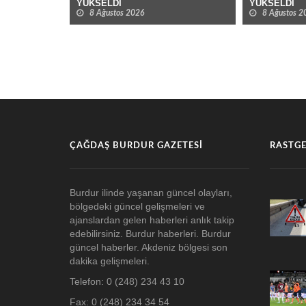
YÜKSELDİ
YÜKSELDİ
8 Ağustos 2026
8 Ağustos 2
ÇAĞDAŞ BURDUR GAZETESI
RASTGE
Burdur ilinde yaşanan güncel olayları,
bölgedeki güncel gelişmeleri ve
ajanslardan gelen haberleri anlık takip
edebilirsiniz. Burdur haberleri. Burdur
güncel haberler. Akdeniz bölgesi son
dakika gelişmeleri.
Telefon: 0 (248) 234 43 10
Fax: 0 (248) 234 34 54