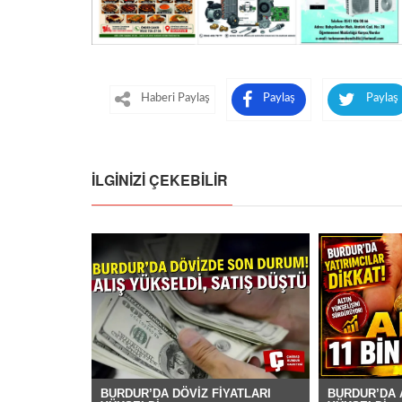
Haberi Paylaş
Paylaş
Paylaş
İLGINIZI ÇEKEBILIR
BURDUR’DA DÖVİZ FİYATLARI
BURDUR’DA A