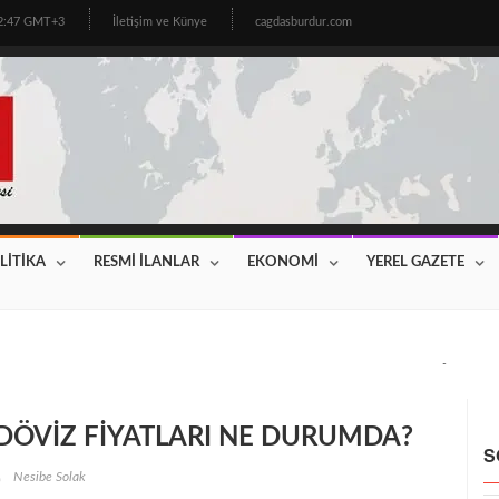
12:47 GMT+3
İletişim ve Künye
cagdasburdur.com
LİTİKA
RESMİ İLANLAR
EKONOMİ
YEREL GAZETE
CİNİN BEKLEDİĞİ HABER GELDİ! 2026 YILI FİYATLAR AÇIKLAN
 DÖVİZ FİYATLARI NE DURUMDA?
S
Nesibe Solak