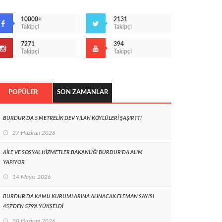
10000+
2131
Takipçi
Takipçi
7271
394
Takipçi
Takipçi
POPÜLER
SON ZAMANLAR
BURDUR’DA 5 METRELİK DEV YILAN KÖYLÜLERİ ŞAŞIRTTI
27 Haziran 2026
AİLE VE SOSYAL HİZMETLER BAKANLIĞI BURDUR’DA ALIM
YAPIYOR
14 Mayıs 2026
BURDUR’DA KAMU KURUMLARINA ALINACAK ELEMAN SAYISI
457’DEN 579’A YÜKSELDİ
30 Haziran 2026