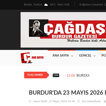
Burdur, Türkiye
34°C
Nem: %30
8 Ağustos Cumartesi 
ANA SAYFA
GÜNCEL
PO
FLAŞ HABER
BURDUR’DA ÜRETİ
YENI
12:08
BURDUR’DA 23 MAYIS 2026
Yayın Tarihi: 23 Mayıs 2026 10:40
Son Güncelleme: