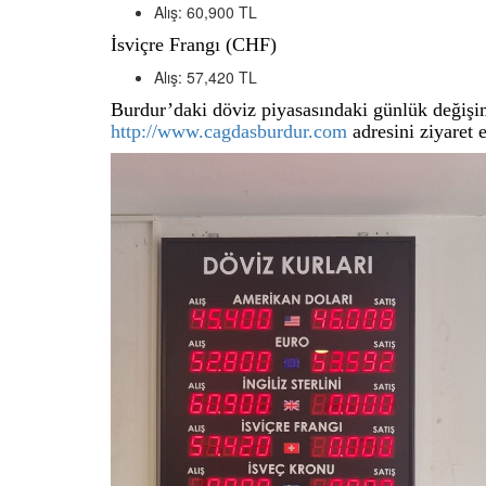
Alış: 60,900 TL
İsviçre Frangı (CHF)
Alış: 57,420 TL
Burdur’daki döviz piyasasındaki günlük değişiml
http://www.cagdasburdur.com
adresini ziyaret e