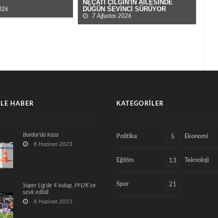
NECATİ ÇILGIN'IN AİLESİNDE
YÜK
DÜĞÜN SEVİNCİ SÜRÜYOR
026
7
7 Ağustos 2026
LE HABER
KATEGORILER
Burdur'da kaza
Politika
Ekonomi
5
8 Haziran 2023
Eğitim
Teknoloji
13
Spor
21
Süper Lig'de 4 kulüp, PFDK'ye
sevk edildi
8 Haziran 2023