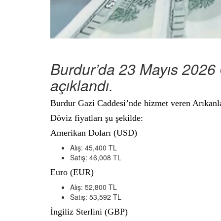
Burdur’da 23 Mayıs 2026 C
açıklandı.
Burdur Gazi Caddesi’nde hizmet veren Arıkanla
Döviz fiyatları şu şekilde:
Amerikan Doları (USD)
Alış: 45,400 TL
Satış: 46,008 TL
Euro (EUR)
Alış: 52,800 TL
Satış: 53,592 TL
İngiliz Sterlini (GBP)