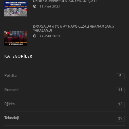
DEFİNE KURBANI OLDUĞU ORTAYA ÇIKTI!
11 Mart 2025
ISPARTA’DA 6 YIL 8 AY HAPİS CEZALI ARANAN ŞAHIS
YAKALANDI
11 Mart 2025
KATEGORILER
Politika
5
Ekonomi
11
Eğitim
13
Teknoloji
19