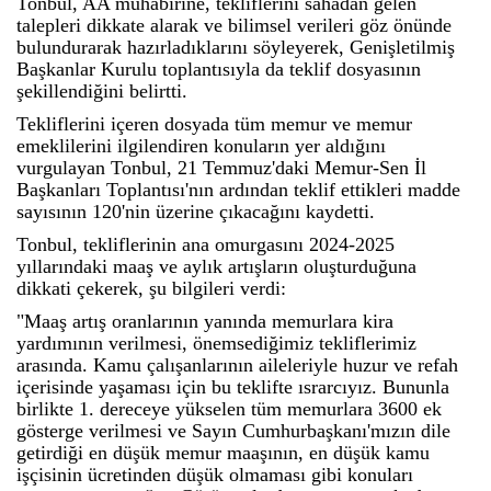
Tonbul, AA muhabirine, tekliflerini sahadan gelen
talepleri dikkate alarak ve bilimsel verileri göz önünde
bulundurarak hazırladıklarını söyleyerek, Genişletilmiş
Başkanlar Kurulu toplantısıyla da teklif dosyasının
şekillendiğini belirtti.
Tekliflerini içeren dosyada tüm memur ve memur
emeklilerini ilgilendiren konuların yer aldığını
vurgulayan Tonbul, 21 Temmuz'daki Memur-Sen İl
Başkanları Toplantısı'nın ardından teklif ettikleri madde
sayısının 120'nin üzerine çıkacağını kaydetti.
Tonbul, tekliflerinin ana omurgasını 2024-2025
yıllarındaki maaş ve aylık artışların oluşturduğuna
dikkati çekerek, şu bilgileri verdi:
"Maaş artış oranlarının yanında memurlara kira
yardımının verilmesi, önemsediğimiz tekliflerimiz
arasında. Kamu çalışanlarının aileleriyle huzur ve refah
içerisinde yaşaması için bu teklifte ısrarcıyız. Bununla
birlikte 1. dereceye yükselen tüm memurlara 3600 ek
gösterge verilmesi ve Sayın Cumhurbaşkanı'mızın dile
getirdiği en düşük memur maaşının, en düşük kamu
işçisinin ücretinden düşük olmaması gibi konuları