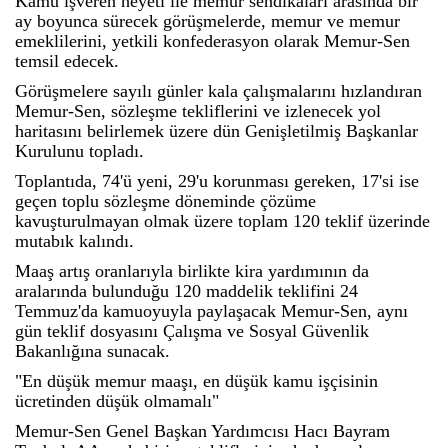
Kamu işveren heyeti ile memur sendikaları arasında bir
ay boyunca sürecek görüşmelerde, memur ve memur
emeklilerini, yetkili konfederasyon olarak Memur-Sen
temsil edecek.
Görüşmelere sayılı günler kala çalışmalarını hızlandıran
Memur-Sen, sözleşme tekliflerini ve izlenecek yol
haritasını belirlemek üzere dün Genişletilmiş Başkanlar
Kurulunu topladı.
Toplantıda, 74'ü yeni, 29'u korunması gereken, 17'si ise
geçen toplu sözleşme döneminde çözüme
kavuşturulmayan olmak üzere toplam 120 teklif üzerinde
mutabık kalındı.
Maaş artış oranlarıyla birlikte kira yardımının da
aralarında bulunduğu 120 maddelik teklifini 24
Temmuz'da kamuoyuyla paylaşacak Memur-Sen, aynı
gün teklif dosyasını Çalışma ve Sosyal Güvenlik
Bakanlığına sunacak.
"En düşük memur maaşı, en düşük kamu işçisinin
ücretinden düşük olmamalı"
Memur-Sen Genel Başkan Yardımcısı Hacı Bayram