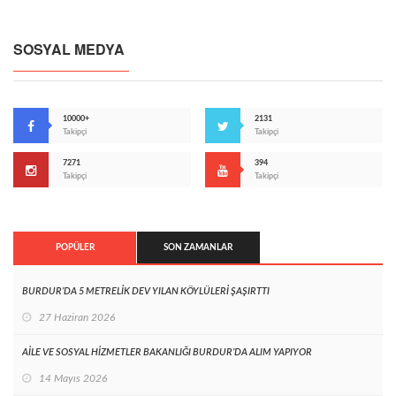
SOSYAL MEDYA
10000+
2131
Takipçi
Takipçi
7271
394
Takipçi
Takipçi
POPÜLER
SON ZAMANLAR
BURDUR’DA 5 METRELİK DEV YILAN KÖYLÜLERİ ŞAŞIRTTI
27 Haziran 2026
AİLE VE SOSYAL HİZMETLER BAKANLIĞI BURDUR’DA ALIM YAPIYOR
14 Mayıs 2026