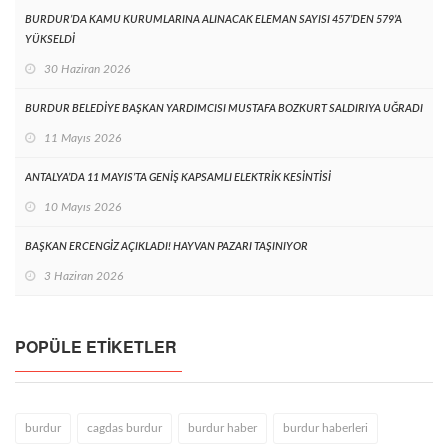
BURDUR’DA KAMU KURUMLARINA ALINACAK ELEMAN SAYISI 457’DEN 579’A
YÜKSELDİ
30 Haziran 2026
BURDUR BELEDİYE BAŞKAN YARDIMCISI MUSTAFA BOZKURT SALDIRIYA UĞRADI
11 Mayıs 2026
ANTALYA’DA 11 MAYIS’TA GENİŞ KAPSAMLI ELEKTRİK KESİNTİSİ
10 Mayıs 2026
BAŞKAN ERCENGİZ AÇIKLADI! HAYVAN PAZARI TAŞINIYOR
3 Haziran 2026
POPÜLE ETIKETLER
burdur
cagdas burdur
burdur haber
burdur haberleri