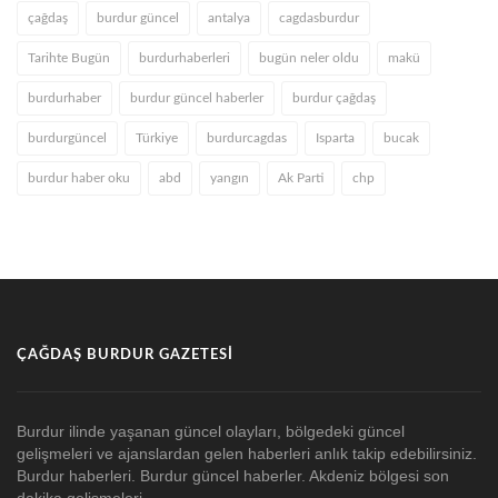
çağdaş
burdur güncel
antalya
cagdasburdur
Tarihte Bugün
burdurhaberleri
bugün neler oldu
makü
burdurhaber
burdur güncel haberler
burdur çağdaş
burdurgüncel
Türkiye
burdurcagdas
Isparta
bucak
burdur haber oku
abd
yangın
Ak Parti
chp
ÇAĞDAŞ BURDUR GAZETESI
Burdur ilinde yaşanan güncel olayları, bölgedeki güncel
gelişmeleri ve ajanslardan gelen haberleri anlık takip edebilirsiniz.
Burdur haberleri. Burdur güncel haberler. Akdeniz bölgesi son
dakika gelişmeleri.