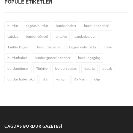
POPÜLE ETIKETLER
burdur
cagdas burdur
burdur haber
burdur haberleri
çağdaş
burdur güncel
antalya
cagdasburdur
Tarihte Bugün
burdurhaberleri
bugün neler oldu
makü
burdurhaber
burdur güncel haberler
burdur çağdaş
burdurgüncel
Türkiye
burdurcagdas
Isparta
bucak
burdur haber oku
abd
yangın
Ak Parti
chp
ÇAĞDAŞ BURDUR GAZETESI