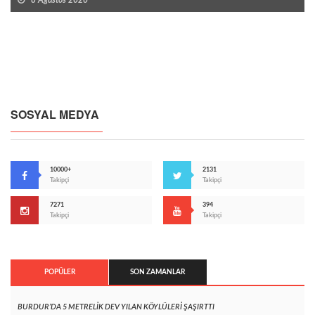
SOSYAL MEDYA
10000+
2131
Takipçi
Takipçi
7271
394
Takipçi
Takipçi
POPÜLER
SON ZAMANLAR
BURDUR’DA 5 METRELİK DEV YILAN KÖYLÜLERİ ŞAŞIRTTI