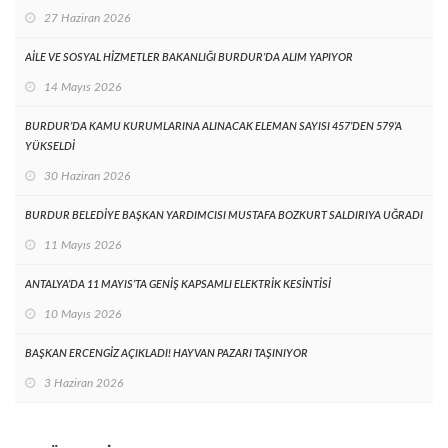
27 Haziran 2026
AİLE VE SOSYAL HİZMETLER BAKANLIĞI BURDUR’DA ALIM YAPIYOR
14 Mayıs 2026
BURDUR’DA KAMU KURUMLARINA ALINACAK ELEMAN SAYISI 457’DEN 579’A
YÜKSELDİ
30 Haziran 2026
BURDUR BELEDİYE BAŞKAN YARDIMCISI MUSTAFA BOZKURT SALDIRIYA UĞRADI
11 Mayıs 2026
ANTALYA’DA 11 MAYIS’TA GENİŞ KAPSAMLI ELEKTRİK KESİNTİSİ
10 Mayıs 2026
BAŞKAN ERCENGİZ AÇIKLADI! HAYVAN PAZARI TAŞINIYOR
3 Haziran 2026