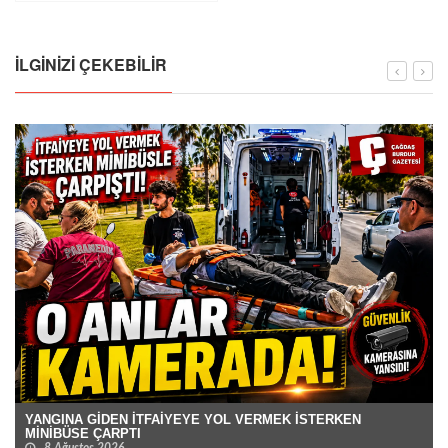
İLGINIZI ÇEKEBILIR
YANGINA GİDEN İTFAİYEYE YOL VERMEK İSTERKEN
MİNİBÜSE ÇARPTI
8 Ağustos 2026