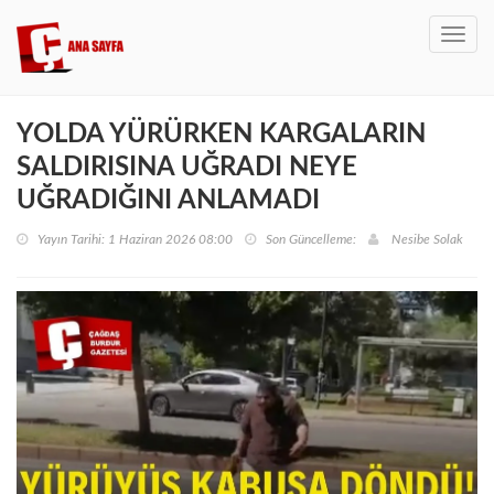
Toggl
navig
YOLDA YÜRÜRKEN KARGALARIN
SALDIRISINA UĞRADI NEYE
UĞRADIĞINI ANLAMADI
Yayın Tarihi: 1 Haziran 2026 08:00
Son Güncelleme:
Nesibe Solak