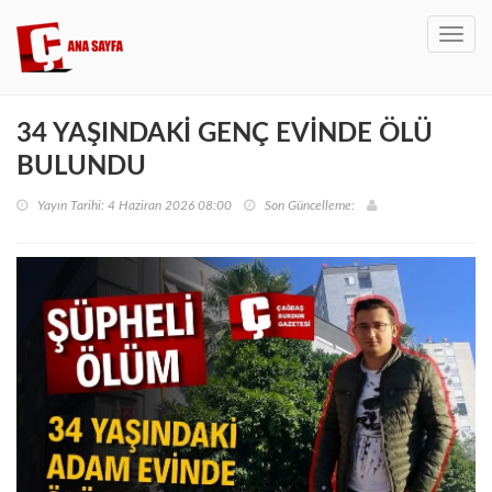
Toggl
navig
34 YAŞINDAKİ GENÇ EVİNDE ÖLÜ
BULUNDU
Yayın Tarihi: 4 Haziran 2026 08:00
Son Güncelleme: