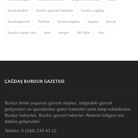
burdurhaber
burdur güncel haberler
burdur çağdaş
burdurgüncel
Türkiye
burdurcagdas
Isparta
bucak
burdur haber oku
abd
yangın
Ak Parti
chp
ÇAĞDAŞ BURDUR GAZETESI
Burdur ilinde yaşanan güncel olayları, bölgedeki güncel
gelişmeleri ve ajanslardan gelen haberleri anlık takip edebilirsiniz.
Burdur haberleri. Burdur güncel haberler. Akdeniz bölgesi son
dakika gelişmeleri.
Telefon: 0 (248) 234 43 10