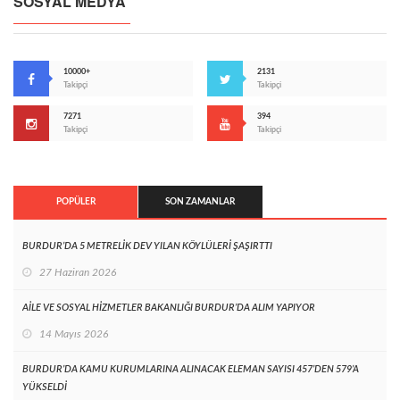
SOSYAL MEDYA
10000+
2131
Takipçi
Takipçi
7271
394
Takipçi
Takipçi
POPÜLER
SON ZAMANLAR
BURDUR’DA 5 METRELİK DEV YILAN KÖYLÜLERİ ŞAŞIRTTI
27 Haziran 2026
AİLE VE SOSYAL HİZMETLER BAKANLIĞI BURDUR’DA ALIM YAPIYOR
14 Mayıs 2026
BURDUR’DA KAMU KURUMLARINA ALINACAK ELEMAN SAYISI 457’DEN 579’A
YÜKSELDİ