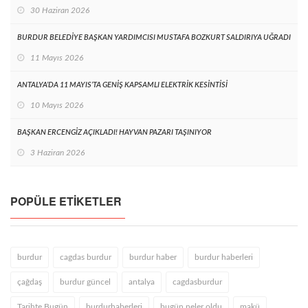
30 Haziran 2026
BURDUR BELEDİYE BAŞKAN YARDIMCISI MUSTAFA BOZKURT SALDIRIYA UĞRADI
11 Mayıs 2026
ANTALYA’DA 11 MAYIS’TA GENİŞ KAPSAMLI ELEKTRİK KESİNTİSİ
10 Mayıs 2026
BAŞKAN ERCENGİZ AÇIKLADI! HAYVAN PAZARI TAŞINIYOR
3 Haziran 2026
POPÜLE ETIKETLER
burdur
cagdas burdur
burdur haber
burdur haberleri
çağdaş
burdur güncel
antalya
cagdasburdur
Tarihte Bugün
burdurhaberleri
bugün neler oldu
makü