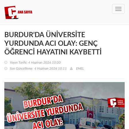
Toggl
navig
BURDUR’DA ÜNİVERSİTE
YURDUNDA ACI OLAY: GENÇ
ÖĞRENCİ HAYATINI KAYBETTİ
Yayın Tarihi: 4 Haziran 2026 10:00
Son Güncelleme: 4 Haziran 2026 10:11
EMEL