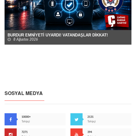
BURDUR EMNİYETİ UYARDI! VATANDAŞLAR DİKKAT!
8 Ağustos 2026
SOSYAL MEDYA
10000+
2131
Takipçi
Takipçi
7271
394