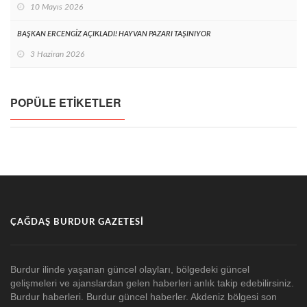
10 Mayıs 2026
BAŞKAN ERCENGİZ AÇIKLADI! HAYVAN PAZARI TAŞINIYOR
3 Haziran 2026
POPÜLE ETIKETLER
ÇAĞDAŞ BURDUR GAZETESI
Burdur ilinde yaşanan güncel olayları, bölgedeki güncel
gelişmeleri ve ajanslardan gelen haberleri anlık takip edebilirsiniz.
Burdur haberleri. Burdur güncel haberler. Akdeniz bölgesi son