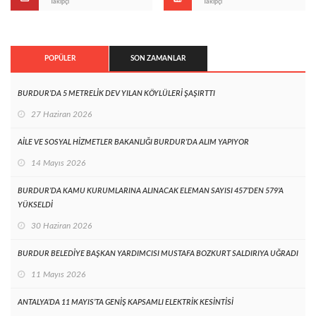
Takipçi
Takipçi
POPÜLER
SON ZAMANLAR
BURDUR’DA 5 METRELİK DEV YILAN KÖYLÜLERİ ŞAŞIRTTI
27 Haziran 2026
AİLE VE SOSYAL HİZMETLER BAKANLIĞI BURDUR’DA ALIM YAPIYOR
14 Mayıs 2026
BURDUR’DA KAMU KURUMLARINA ALINACAK ELEMAN SAYISI 457’DEN 579’A
YÜKSELDİ
30 Haziran 2026
BURDUR BELEDİYE BAŞKAN YARDIMCISI MUSTAFA BOZKURT SALDIRIYA UĞRADI
11 Mayıs 2026
ANTALYA’DA 11 MAYIS’TA GENİŞ KAPSAMLI ELEKTRİK KESİNTİSİ