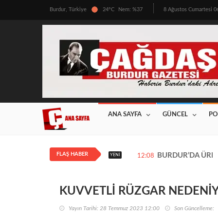
Burdur, Türkiye
24°C
Nem: %37
8 Ağustos Cumartesi 
ANA SAYFA
GÜNCEL
PO
FLAŞ HABER
BURDUR’DA ÜRETİ
YENI
12:08
KUVVETLİ RÜZGAR NEDENİYE
Yayın Tarihi: 28 Temmuz 2023 12:00
Son Güncelleme: