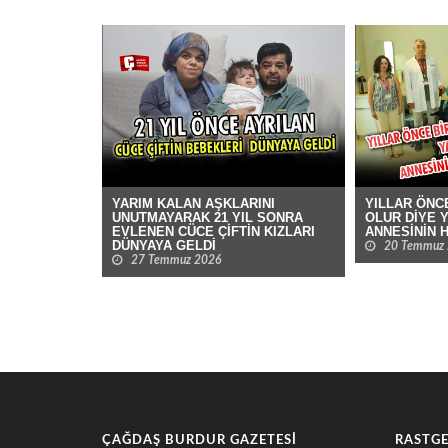
YARIM KALAN AŞKLARINI
YILLAR ÖNC
UNUTMAYARAK 21 YIL SONRA
OLUR DİYE Y
EVLENEN CÜCE ÇİFTİN KIZLARI
ANNESİNİN H
DÜNYAYA GELDİ
20 Temmuz
27 Temmuz 2026
ÇAĞDAŞ BURDUR GAZETESI
RASTGE