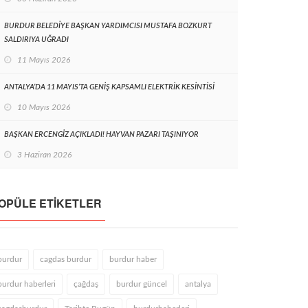
BURDUR BELEDİYE BAŞKAN YARDIMCISI MUSTAFA BOZKURT
SALDIRIYA UĞRADI
11 Mayıs 2026
ANTALYA’DA 11 MAYIS’TA GENİŞ KAPSAMLI ELEKTRİK KESİNTİSİ
10 Mayıs 2026
BAŞKAN ERCENGİZ AÇIKLADI! HAYVAN PAZARI TAŞINIYOR
3 Haziran 2026
OPÜLE ETIKETLER
burdur
cagdas burdur
burdur haber
burdur haberleri
çağdaş
burdur güncel
antalya