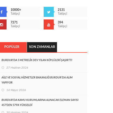
10000+
2131
Takipçi
Takipçi
7271
394
Takipçi
Takipçi
POPÜLER
SON ZAMANLAR
BURDUR’DA 5 METRELİK DEV YILAN KÖYLÜLERİ ŞAŞIRTTI
27 Haziran 2026
AİLE VE SOSYAL HİZMETLER BAKANLIĞI BURDUR’DA ALIM
YAPIYOR
14 Mayıs 2026
BURDUR’DA KAMU KURUMLARINA ALINACAK ELEMAN SAYISI
457’DEN 579’A YÜKSELDİ
30 Haziran 2026