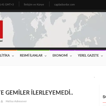
06:41 GMT+3
İletişim ve Künye
cagdasburdur.com
LİTİKA
RESMİ İLANLAR
EKONOMİ
YEREL GAZETE
CİNİN BEKLEDİĞİ HABER GELDİ! 2026 YILI FİYATLAR AÇIKLAN
 GEMİLER İLERLEYEMEDİ..
S
Melisa Adınısever