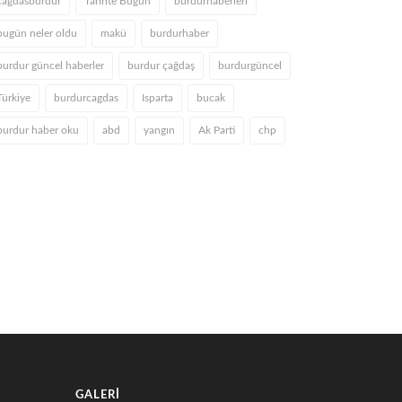
cagdasburdur
Tarihte Bugün
burdurhaberleri
bugün neler oldu
makü
burdurhaber
burdur güncel haberler
burdur çağdaş
burdurgüncel
Türkiye
burdurcagdas
Isparta
bucak
burdur haber oku
abd
yangın
Ak Parti
chp
DUR’DA İLAÇLAMA
BURDUR BELEDİYESİ VEKTÖRLE
IŞMALARI YOĞUN BİR
MÜCADELEDE SAHADA
İLDE SÜRÜYOR
4 Temmuz 2026
5 Temmuz 2026
GALERI