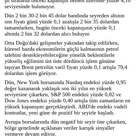
şu sıralarda önceki kapanışın hemen üzerinde yüzde 4,10
seviyesinde bulunuyor.
Dün 2 bin 30-2 bin 45 dolar bandında seyreden altının
ons fiyatı günü yüzde 0,1 azalışla 2 bin 35 dolardan
tamamlarken, bugün önceki kapanışının yüzde 0,1
altında 2 bin 32 dolardan alıcı buluyor.
Orta Doğu'daki gelişmeler yakından takip edilirken,
küresel bazda ekonomilerin güçlü kalmasının petrol
talebini destekleyebileceğine yönelik beklentilerle
yükseliş eğilimini üst üste dördüncü işlem gününe
taşıyan Brent petrolün varil fiyatı yüzde 0,1 artışla 79,4
dolardan işlem görüyor.
Dün, New York borsasında Nasdaq endeksi yüzde 0,95
değer kazanarak yaklaşık son iki yılın en yüksek
seviyesine çıkarken, S&P 500 endeksi yüzde 0,82 ve
Dow Jones endeksi yüzde 0,40 artışla tüm zamanların en
yüksek kapanışını gerçekleştirdi. ABD'de endeks vadeli
kontratlar, yeni güne de pozitif bir seyirle başladı.
Avrupa borsalarında dün negatif bir seyir öne çıkarken,
bölge genelinde açıklanan veriler karışık sinyaller
vermeye devam ediyor.