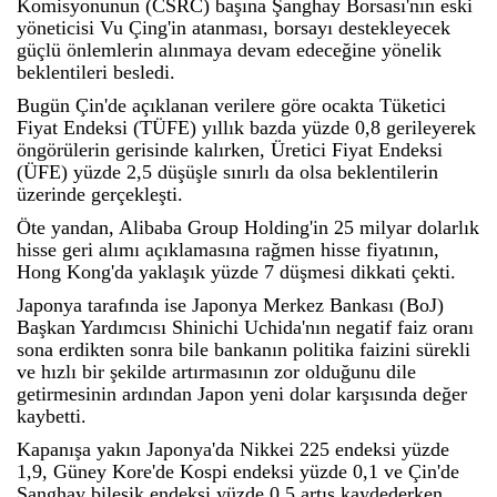
Komisyonunun (CSRC) başına Şanghay Borsası'nın eski
yöneticisi Vu Çing'in atanması, borsayı destekleyecek
güçlü önlemlerin alınmaya devam edeceğine yönelik
beklentileri besledi.
Bugün Çin'de açıklanan verilere göre ocakta Tüketici
Fiyat Endeksi (TÜFE) yıllık bazda yüzde 0,8 gerileyerek
öngörülerin gerisinde kalırken, Üretici Fiyat Endeksi
(ÜFE) yüzde 2,5 düşüşle sınırlı da olsa beklentilerin
üzerinde gerçekleşti.
Öte yandan, Alibaba Group Holding'in 25 milyar dolarlık
hisse geri alımı açıklamasına rağmen hisse fiyatının,
Hong Kong'da yaklaşık yüzde 7 düşmesi dikkati çekti.
Japonya tarafında ise Japonya Merkez Bankası (BoJ)
Başkan Yardımcısı Shinichi Uchida'nın negatif faiz oranı
sona erdikten sonra bile bankanın politika faizini sürekli
ve hızlı bir şekilde artırmasının zor olduğunu dile
getirmesinin ardından Japon yeni dolar karşısında değer
kaybetti.
Kapanışa yakın Japonya'da Nikkei 225 endeksi yüzde
1,9, Güney Kore'de Kospi endeksi yüzde 0,1 ve Çin'de
Şanghay bileşik endeksi yüzde 0,5 artış kaydederken,