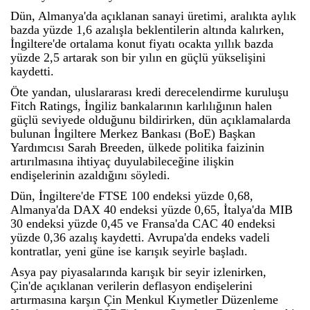
Dün, Almanya'da açıklanan sanayi üretimi, aralıkta aylık
bazda yüzde 1,6 azalışla beklentilerin altında kalırken,
İngiltere'de ortalama konut fiyatı ocakta yıllık bazda
yüzde 2,5 artarak son bir yılın en güçlü yükselişini
kaydetti.
Öte yandan, uluslararası kredi derecelendirme kuruluşu
Fitch Ratings, İngiliz bankalarının karlılığının halen
güçlü seviyede olduğunu bildirirken, dün açıklamalarda
bulunan İngiltere Merkez Bankası (BoE) Başkan
Yardımcısı Sarah Breeden, ülkede politika faizinin
artırılmasına ihtiyaç duyulabileceğine ilişkin
endişelerinin azaldığını söyledi.
Dün, İngiltere'de FTSE 100 endeksi yüzde 0,68,
Almanya'da DAX 40 endeksi yüzde 0,65, İtalya'da MIB
30 endeksi yüzde 0,45 ve Fransa'da CAC 40 endeksi
yüzde 0,36 azalış kaydetti. Avrupa'da endeks vadeli
kontratlar, yeni güne ise karışık seyirle başladı.
Asya pay piyasalarında karışık bir seyir izlenirken,
Çin'de açıklanan verilerin deflasyon endişelerini
artırmasına karşın Çin Menkul Kıymetler Düzenleme