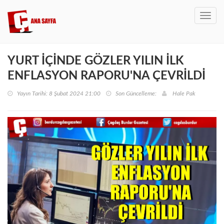
Toggl
navig
YURT İÇİNDE GÖZLER YILIN İLK
ENFLASYON RAPORU'NA ÇEVRİLDİ
Yayın Tarihi: 8 Şubat 2024 21:00
Son Güncelleme:
Hale Pak