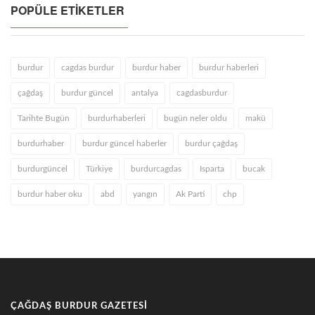
POPÜLE ETIKETLER
burdur
cagdas burdur
burdur haber
burdur haberleri
çağdaş
burdur güncel
antalya
cagdasburdur
Tarihte Bugün
burdurhaberleri
bugün neler oldu
makü
burdurhaber
burdur güncel haberler
burdur çağdaş
burdurgüncel
Türkiye
burdurcagdas
Isparta
bucak
burdur haber oku
abd
yangın
Ak Parti
chp
ÇAĞDAŞ BURDUR GAZETESI