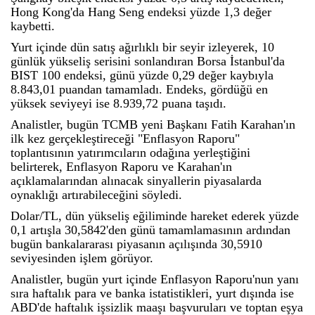
Hong Kong'da Hang Seng endeksi yüzde 1,3 değer
kaybetti.
Yurt içinde dün satış ağırlıklı bir seyir izleyerek, 10
günlük yükseliş serisini sonlandıran Borsa İstanbul'da
BIST 100 endeksi, günü yüzde 0,29 değer kaybıyla
8.843,01 puandan tamamladı. Endeks, gördüğü en
yüksek seviyeyi ise 8.939,72 puana taşıdı.
Analistler, bugün TCMB yeni Başkanı Fatih Karahan'ın
ilk kez gerçekleştireceği "Enflasyon Raporu"
toplantısının yatırımcıların odağına yerleştiğini
belirterek, Enflasyon Raporu ve Karahan'ın
açıklamalarından alınacak sinyallerin piyasalarda
oynaklığı artırabileceğini söyledi.
Dolar/TL, dün yükseliş eğiliminde hareket ederek yüzde
0,1 artışla 30,5842'den günü tamamlamasının ardından
bugün bankalararası piyasanın açılışında 30,5910
seviyesinden işlem görüyor.
Analistler, bugün yurt içinde Enflasyon Raporu'nun yanı
sıra haftalık para ve banka istatistikleri, yurt dışında ise
ABD'de haftalık işsizlik maaşı başvuruları ve toptan eşya