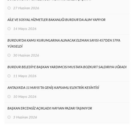
27 Haziran 2026
AİLE VE SOSYAL HİZMETLER BAKANLIĞI BURDUR’DA ALIM YAPIYOR
14 Mayıs 2026
BURDUR’DA KAMU KURUMLARINA ALINACAK ELEMAN SAYISI 457’DEN 579’A
YÜKSELDİ
30 Haziran 2026
BURDUR BELEDİYE BAŞKAN YARDIMCISI MUSTAFA BOZKURT SALDIRIYA UĞRADI
11 Mayıs 2026
ANTALYA’DA 11 MAYIS’TA GENİŞ KAPSAMLI ELEKTRİK KESİNTİSİ
10 Mayıs 2026
BAŞKAN ERCENGİZ AÇIKLADI! HAYVAN PAZARI TAŞINIYOR
3 Haziran 2026