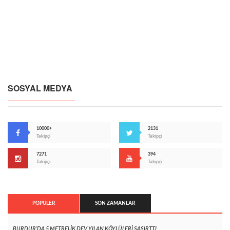
SOSYAL MEDYA
10000+
2131
Takipçi
Takipçi
7271
394
Takipçi
Takipçi
POPÜLER
SON ZAMANLAR
BURDUR’DA 5 METRELİK DEV YILAN KÖYLÜLERİ ŞAŞIRTTI