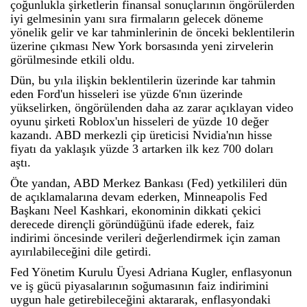
çoğunlukla şirketlerin finansal sonuçlarının öngörülerden
iyi gelmesinin yanı sıra firmaların gelecek döneme
yönelik gelir ve kar tahminlerinin de önceki beklentilerin
üzerine çıkması New York borsasında yeni zirvelerin
görülmesinde etkili oldu.
Dün, bu yıla ilişkin beklentilerin üzerinde kar tahmin
eden Ford'un hisseleri ise yüzde 6'nın üzerinde
yükselirken, öngörülenden daha az zarar açıklayan video
oyunu şirketi Roblox'un hisseleri de yüzde 10 değer
kazandı. ABD merkezli çip üreticisi Nvidia'nın hisse
fiyatı da yaklaşık yüzde 3 artarken ilk kez 700 doları
aştı.
Öte yandan, ABD Merkez Bankası (Fed) yetkilileri dün
de açıklamalarına devam ederken, Minneapolis Fed
Başkanı Neel Kashkari, ekonominin dikkati çekici
derecede dirençli göründüğünü ifade ederek, faiz
indirimi öncesinde verileri değerlendirmek için zaman
ayırılabileceğini dile getirdi.
Fed Yönetim Kurulu Üyesi Adriana Kugler, enflasyonun
ve iş gücü piyasalarının soğumasının faiz indirimini
uygun hale getirebileceğini aktararak, enflasyondaki