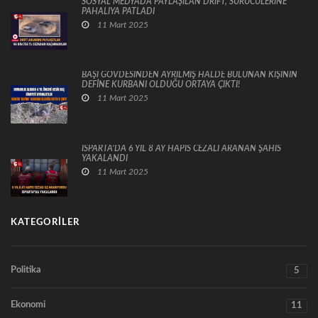
SOSYAL MEDYADA PAYLAŞILAN DRİFT, SÜRÜCÜLERİNE
PAHALIYA PATLADI
11 Mart 2025
BAŞI GÖVDESİNDEN AYRILMIŞ HALDE BULUNAN KİŞİNİN
DEFİNE KURBANI OLDUĞU ORTAYA ÇIKTI!
11 Mart 2025
ISPARTA’DA 6 YIL 8 AY HAPİS CEZALI ARANAN ŞAHIS
YAKALANDI
11 Mart 2025
KATEGORILER
Politika
5
Ekonomi
11