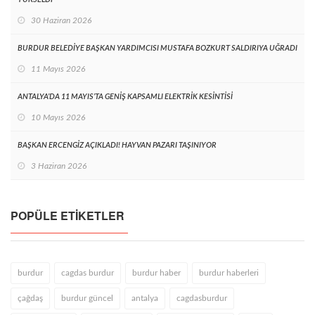
30 Haziran 2026
BURDUR BELEDİYE BAŞKAN YARDIMCISI MUSTAFA BOZKURT SALDIRIYA UĞRADI
11 Mayıs 2026
ANTALYA’DA 11 MAYIS’TA GENİŞ KAPSAMLI ELEKTRİK KESİNTİSİ
10 Mayıs 2026
BAŞKAN ERCENGİZ AÇIKLADI! HAYVAN PAZARI TAŞINIYOR
3 Haziran 2026
POPÜLE ETIKETLER
burdur
cagdas burdur
burdur haber
burdur haberleri
çağdaş
burdur güncel
antalya
cagdasburdur