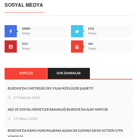
SOSYAL MEDYA
10000+
2131
Takipçi
Takipçi
7271
394
Takipçi
Takipçi
POPÜLER
SON ZAMANLAR
BURDUR’DA 5 METRELİK DEV YILAN KÖYLÜLERİ ŞAŞIRTTI
27 Haziran 2026
AİLE VE SOSYAL HİZMETLER BAKANLIĞI BURDUR’DA ALIM YAPIYOR
14 Mayıs 2026
BURDUR’DA KAMU KURUMLARINA ALINACAK ELEMAN SAYISI 457’DEN 579’A
YÜKSELDİ