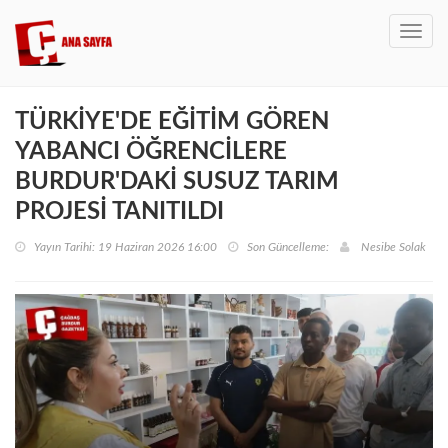
Toggl
navig
TÜRKİYE'DE EĞİTİM GÖREN
YABANCI ÖĞRENCİLERE
BURDUR'DAKİ SUSUZ TARIM
PROJESİ TANITILDI
Yayın Tarihi: 19 Haziran 2026 16:00
Son Güncelleme:
Nesibe Solak