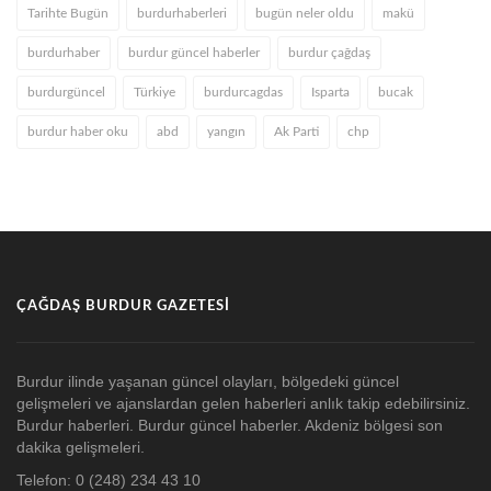
Tarihte Bugün
burdurhaberleri
bugün neler oldu
makü
burdurhaber
burdur güncel haberler
burdur çağdaş
burdurgüncel
Türkiye
burdurcagdas
Isparta
bucak
burdur haber oku
abd
yangın
Ak Parti
chp
ÇAĞDAŞ BURDUR GAZETESI
Burdur ilinde yaşanan güncel olayları, bölgedeki güncel
gelişmeleri ve ajanslardan gelen haberleri anlık takip edebilirsiniz.
Burdur haberleri. Burdur güncel haberler. Akdeniz bölgesi son
dakika gelişmeleri.
Telefon: 0 (248) 234 43 10