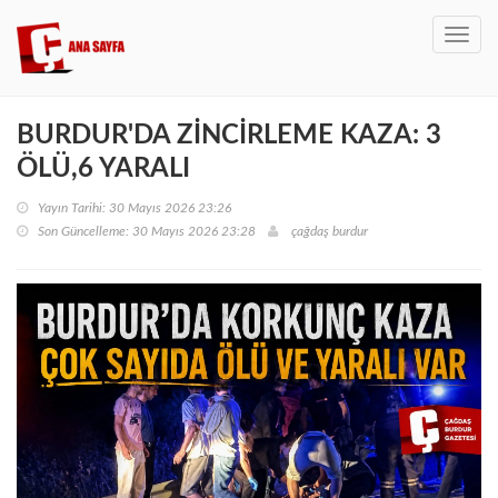
Toggl
navig
BURDUR'DA ZİNCİRLEME KAZA: 3
ÖLÜ,6 YARALI
Yayın Tarihi: 30 Mayıs 2026 23:26
Son Güncelleme: 30 Mayıs 2026 23:28
çağdaş burdur