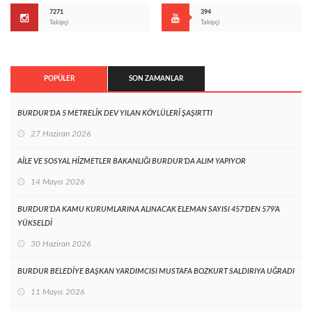
7271
394
Takipçi
Takipçi
POPÜLER
SON ZAMANLAR
BURDUR’DA 5 METRELİK DEV YILAN KÖYLÜLERİ ŞAŞIRTTI
27 Haziran 2026
AİLE VE SOSYAL HİZMETLER BAKANLIĞI BURDUR’DA ALIM YAPIYOR
14 Mayıs 2026
BURDUR’DA KAMU KURUMLARINA ALINACAK ELEMAN SAYISI 457’DEN 579’A
YÜKSELDİ
30 Haziran 2026
BURDUR BELEDİYE BAŞKAN YARDIMCISI MUSTAFA BOZKURT SALDIRIYA UĞRADI
11 Mayıs 2026