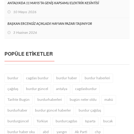
ANTALYA’DA 11 MAYIS’TA GENİŞ KAPSAMLI ELEKTRİK KESİNTİSİ
10 Mayıs 2026
BAŞKAN ERCENGİZ AÇIKLADI! HAYVAN PAZARI TAŞINIYOR
3 Haziran 2026
POPÜLE ETIKETLER
burdur
cagdas burdur
burdur haber
burdur haberleri
çağdaş
burdur güncel
antalya
cagdasburdur
Tarihte Bugün
burdurhaberleri
bugün neler oldu
makü
burdurhaber
burdur güncel haberler
burdur çağdaş
burdurgüncel
Türkiye
burdurcagdas
Isparta
bucak
burdur haber oku
abd
yangın
Ak Parti
chp