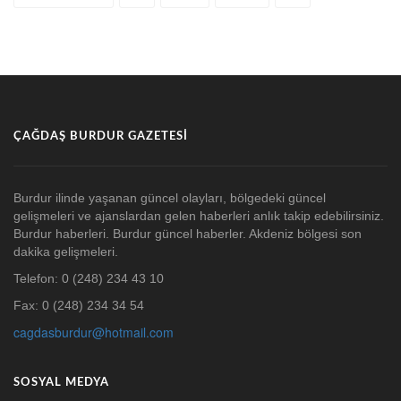
ÇAĞDAŞ BURDUR GAZETESI
Burdur ilinde yaşanan güncel olayları, bölgedeki güncel
gelişmeleri ve ajanslardan gelen haberleri anlık takip edebilirsiniz.
Burdur haberleri. Burdur güncel haberler. Akdeniz bölgesi son
dakika gelişmeleri.
Telefon: 0 (248) 234 43 10
Fax: 0 (248) 234 34 54
cagdasburdur@hotmail.com
SOSYAL MEDYA