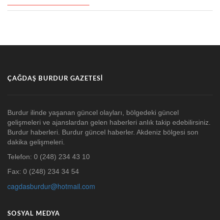
ÇAĞDAŞ BURDUR GAZETESI
Burdur ilinde yaşanan güncel olayları, bölgedeki güncel
gelişmeleri ve ajanslardan gelen haberleri anlık takip edebilirsiniz.
Burdur haberleri. Burdur güncel haberler. Akdeniz bölgesi son
dakika gelişmeleri.
Telefon: 0 (248) 234 43 10
Fax: 0 (248) 234 34 54
cagdasburdur@hotmail.com
SOSYAL MEDYA