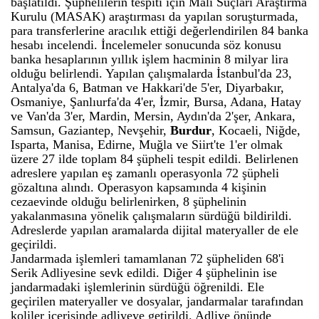
başlatıldı. Şüphelilerin tespiti için Mali Suçları Araştırma
Kurulu (MASAK) araştırması da yapılan soruşturmada,
para transferlerine aracılık ettiği değerlendirilen 84 banka
hesabı incelendi. İncelemeler sonucunda söz konusu
banka hesaplarının yıllık işlem hacminin 8 milyar lira
olduğu belirlendi. Yapılan çalışmalarda İstanbul'da 23,
Antalya'da 6, Batman ve Hakkari'de 5'er, Diyarbakır,
Osmaniye, Şanlıurfa'da 4'er, İzmir, Bursa, Adana, Hatay
ve Van'da 3'er, Mardin, Mersin, Aydın'da 2'şer, Ankara,
Samsun, Gaziantep, Nevşehir,
Burdur
, Kocaeli, Niğde,
Isparta, Manisa, Edirne, Muğla ve Siirt'te 1'er olmak
üzere 27 ilde toplam 84 şüpheli tespit edildi. Belirlenen
adreslere yapılan eş zamanlı operasyonla 72 şüpheli
gözaltına alındı. Operasyon kapsamında 4 kişinin
cezaevinde olduğu belirlenirken, 8 şüphelinin
yakalanmasına yönelik çalışmaların sürdüğü bildirildi.
Adreslerde yapılan aramalarda dijital materyaller de ele
geçirildi.
Jandarmada işlemleri tamamlanan 72 şüpheliden 68'i
Serik Adliyesine sevk edildi. Diğer 4 şüphelinin ise
jandarmadaki işlemlerinin sürdüğü öğrenildi. Ele
geçirilen materyaller ve dosyalar, jandarmalar tarafından
koliler içerisinde adliyeye getirildi. Adliye önünde