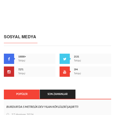
SOSYAL MEDYA
10000+
2131
Takipçi
Takipçi
7271
394
Takipçi
Takipçi
POPÜLER
SON ZAMANLAR
BURDUR’DA 5 METRELİK DEV YILAN KÖYLÜLERİ ŞAŞIRTTI
27 Haziran 2026