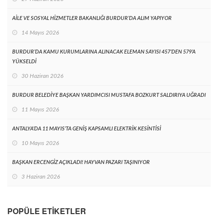
AİLE VE SOSYAL HİZMETLER BAKANLIĞI BURDUR’DA ALIM YAPIYOR
14 Mayıs 2026
BURDUR’DA KAMU KURUMLARINA ALINACAK ELEMAN SAYISI 457’DEN 579’A
YÜKSELDİ
30 Haziran 2026
BURDUR BELEDİYE BAŞKAN YARDIMCISI MUSTAFA BOZKURT SALDIRIYA UĞRADI
11 Mayıs 2026
ANTALYA’DA 11 MAYIS’TA GENİŞ KAPSAMLI ELEKTRİK KESİNTİSİ
10 Mayıs 2026
BAŞKAN ERCENGİZ AÇIKLADI! HAYVAN PAZARI TAŞINIYOR
3 Haziran 2026
POPÜLE ETIKETLER