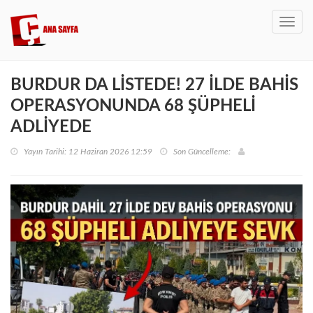
Toggl
navig
BURDUR DA LİSTEDE! 27 İLDE BAHİS
OPERASYONUNDA 68 ŞÜPHELİ
ADLİYEDE
Yayın Tarihi: 12 Haziran 2026 12:59
Son Güncelleme: