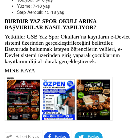
Yüzme: 7-18 yaş
Step-Aerobik: 15-18 yaş
BURDUR YAZ SPOR OKULLARINA
BAŞVURULAR NASIL YAPILIYOR?
Yetkililer GSB Yaz Spor Okulları’na kayıtların e-Devlet
sistemi üzerinden gerçekleştirileceğini belirttiler.
Başvuruda bulunmak isteyen öğrencilerin velileri, e-
Devlet sistemi üzerinden giriş yaparak çocuklarının
kayıtlarını dijital olarak gerçekleştirecek.
MİNE KAYA
Haberi Paylaş
Paylaş
Paylaş