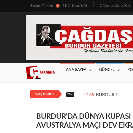
Burdur, Türkiye
31°C
Nem: %25
7 Ağustos Cuma 09:2
ANA SAYFA
GÜNCEL
PO
FLAŞ HABER
BURDUR’DA ÜRETİ
YENI
12:08
BURDUR'DA DÜNYA KUPASI 
AVUSTRALYA MAÇI DEV EK