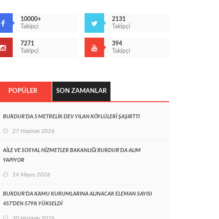
10000+
2131
Takipçi
Takipçi
7271
394
Takipçi
Takipçi
POPÜLER
SON ZAMANLAR
BURDUR’DA 5 METRELİK DEV YILAN KÖYLÜLERİ ŞAŞIRTTI
27 Haziran 2026
AİLE VE SOSYAL HİZMETLER BAKANLIĞI BURDUR’DA ALIM
YAPIYOR
14 Mayıs 2026
BURDUR’DA KAMU KURUMLARINA ALINACAK ELEMAN SAYISI
457’DEN 579’A YÜKSELDİ
30 Haziran 2026