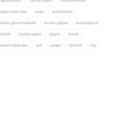
cagdasburdur
Tarihte Bugün
burdurhaberleri
bugün neler oldu
makü
burdurhaber
burdur güncel haberler
burdur çağdaş
burdurgüncel
Türkiye
burdurcagdas
Isparta
bucak
burdur haber oku
abd
yangın
Ak Parti
chp