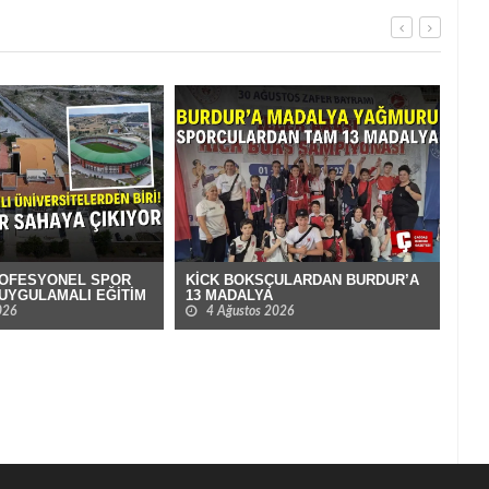
ROFESYONEL SPOR
KİCK BOKSÇULARDAN BURDUR’A
BUR
UYGULAMALI EĞİTİM
13 MADALYA
MAD
026
4 Ağustos 2026
3