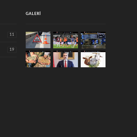
GALERI
11
19