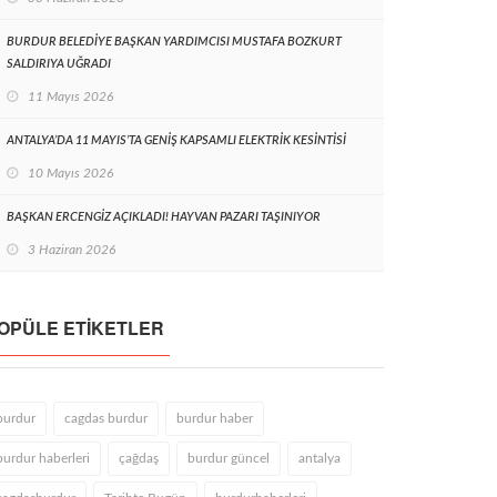
BURDUR BELEDİYE BAŞKAN YARDIMCISI MUSTAFA BOZKURT
SALDIRIYA UĞRADI
11 Mayıs 2026
ANTALYA’DA 11 MAYIS’TA GENİŞ KAPSAMLI ELEKTRİK KESİNTİSİ
10 Mayıs 2026
BAŞKAN ERCENGİZ AÇIKLADI! HAYVAN PAZARI TAŞINIYOR
3 Haziran 2026
OPÜLE ETIKETLER
burdur
cagdas burdur
burdur haber
burdur haberleri
çağdaş
burdur güncel
antalya