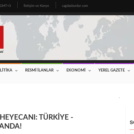
1 GMT+3
İletişim ve Künye
cagdasburdur.com
LİTİKA
RESMİ İLANLAR
EKONOMİ
YEREL GAZETE
CİNİN BEKLEDİĞİ HABER GELDİ! 2026 YILI FİYATLAR AÇIKLAN
HEYECANI: TÜRKİYE -
S
RANDA!