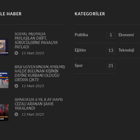
LE HABER
KATEGORILER
SOSYAL MEDYADA
Politika
Ekonomi
5
PAYLAŞILAN DRİFT,
SÜRÜCÜLERİNE PAHALIYA
PATLADI
Eğitim
Teknoloji
13
11 Mart 2025
Spor
21
BAŞI GÖVDESİNDEN AYRILMIŞ
HALDE BULUNAN KİŞİNİN
DEFİNE KURBANI OLDUĞU
ORTAYA ÇIKTI!
11 Mart 2025
ISPARTA’DA 6 YIL 8 AY HAPİS
CEZALI ARANAN ŞAHIS
YAKALANDI
11 Mart 2025