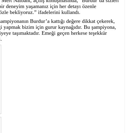
Mert Nalbant, açılış konuşmasında, “Burdur’da sizleri
ir deneyim yaşamanız için her detayı özenle
zle bekliyoruz.” ifadelerini kullandı.
ampiyonanın Burdur’a kattığı değere dikkat çekerek,
ği yapmak bizim için gurur kaynağıdır. Bu şampiyona,
viyeye taşımaktadır. Emeği geçen herkese teşekkür
.