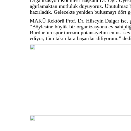
Organizasyon Komitesi Başkanı Dr. Öğr. Üyesi 
ağırlamaktan mutluluk duyuyoruz. Unutulmaz b
hazırladık. Gelecekte yeniden buluşmayı dört gö
MAKÜ Rektörü Prof. Dr. Hüseyin Dalgar ise, ş
“Böylesine büyük bir organizasyona ev sahipli
Burdur’un spor turizmi potansiyelini en üst se
ediyor, tüm takımlara başarılar diliyorum.” dedi