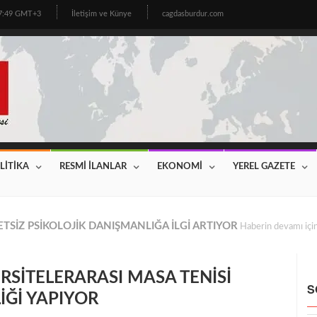
17:49 GMT+3
İletişim ve Künye
cagdasburdur.com
LİTİKA
RESMİ İLANLAR
EKONOMİ
YEREL GAZETE
CİNİN BEKLEDİĞİ HABER GELDİ! 2026 YILI FİYATLAR AÇIKLAN
RSİTELERARASI MASA TENİSİ
S
İĞİ YAPIYOR