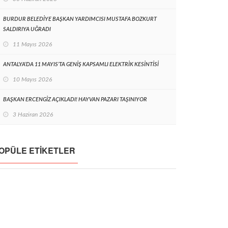
BURDUR BELEDİYE BAŞKAN YARDIMCISI MUSTAFA BOZKURT
SALDIRIYA UĞRADI
11 Mayıs 2026
ANTALYA’DA 11 MAYIS’TA GENİŞ KAPSAMLI ELEKTRİK KESİNTİSİ
10 Mayıs 2026
BAŞKAN ERCENGİZ AÇIKLADI! HAYVAN PAZARI TAŞINIYOR
3 Haziran 2026
OPÜLE ETIKETLER