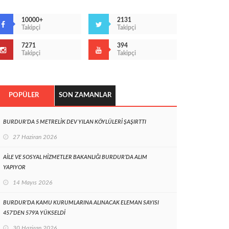
10000+
2131
Takipçi
Takipçi
7271
394
Takipçi
Takipçi
POPÜLER
SON ZAMANLAR
BURDUR’DA 5 METRELİK DEV YILAN KÖYLÜLERİ ŞAŞIRTTI
27 Haziran 2026
AİLE VE SOSYAL HİZMETLER BAKANLIĞI BURDUR’DA ALIM
YAPIYOR
14 Mayıs 2026
BURDUR’DA KAMU KURUMLARINA ALINACAK ELEMAN SAYISI
457’DEN 579’A YÜKSELDİ
30 Haziran 2026