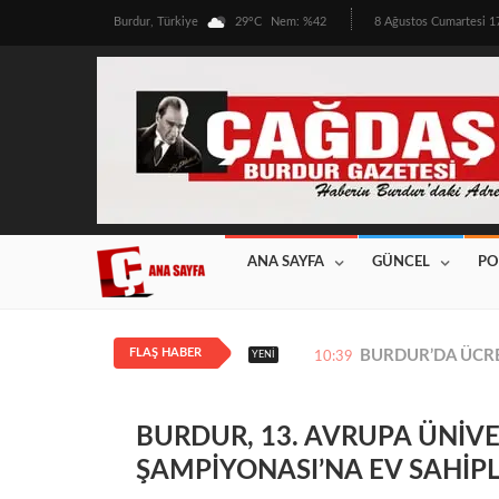
Burdur, Türkiye
29°C
Nem: %42
8 Ağustos Cumartesi 
ANA SAYFA
GÜNCEL
PO
FLAŞ HABER
BURDUR’DA ÜRETİ
YENI
12:08
BURDUR, 13. AVRUPA ÜNİVE
ŞAMPİYONASI’NA EV SAHİPL