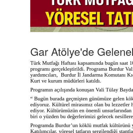
Gar Atölye'de Gelenek
Türk Mutfağı Haftası kapsamında bugün saat 10
programı gerçekleştirildi. Programa Burdur Val
yardımcıları, Burdur İl Jandarma Komutanı K
Kurt ve kurum müdürleri katıldı.
Programın açılışında konuşan Vali Tülay Bayda
“ Bugün burada geçmişten günümüze gelen köklü
ediyoruz. Kültürel mirasımız olan bu lezzetler
ediyor. Kültürümüzün en önemli unsurlarından 
biri o yüzden bu değerlerimizi gelecek nesillere
Programda Burdur’un köklü mutfak kültürünü yan
Katılımcılar, yöresel tatların sergilendiği stan