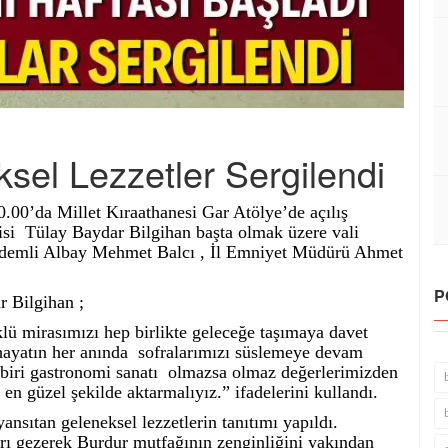
sel Lezzetler Sergilendi
.00’da Millet Kıraathanesi Gar Atölye’de açılış
isi Tülay Baydar Bilgihan başta olmak üzere vali
ıdemli Albay Mehmet Balcı , İl Emniyet Müdürü Ahmet
P
r Bilgihan ;
 mirasımızı hep birlikte geleceğe taşımaya davet
 hayatın her anında sofralarımızı süslemeye devam
biri gastronomi sanatı olmazsa olmaz değerlerimizden
 en güzel şekilde aktarmalıyız.” ifadelerini kullandı.
sıtan geleneksel lezzetlerin tanıtımı yapıldı.
tları gezerek Burdur mutfağının zenginliğini yakından