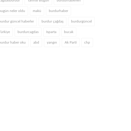
cagdasburdur
Tarihte Bugün
burdurhaberleri
bugün neler oldu
makü
burdurhaber
burdur güncel haberler
burdur çağdaş
burdurgüncel
Türkiye
burdurcagdas
Isparta
bucak
burdur haber oku
abd
yangın
Ak Parti
chp