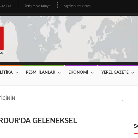
9 GMT+3
İletişim ve Künye
cagdasburdur.com
LİTİKA
RESMİ İLANLAR
EKONOMİ
YEREL GAZETE
CİNİN BEKLEDİĞİ HABER GELDİ! 2026 YILI FİYATLAR AÇIKLAN
RDUR’DA GELENEKSEL
S