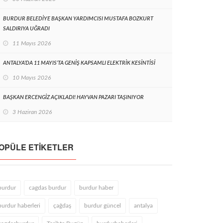
BURDUR BELEDİYE BAŞKAN YARDIMCISI MUSTAFA BOZKURT
SALDIRIYA UĞRADI
11 Mayıs 2026
ANTALYA’DA 11 MAYIS’TA GENİŞ KAPSAMLI ELEKTRİK KESİNTİSİ
10 Mayıs 2026
BAŞKAN ERCENGİZ AÇIKLADI! HAYVAN PAZARI TAŞINIYOR
3 Haziran 2026
OPÜLE ETIKETLER
burdur
cagdas burdur
burdur haber
burdur haberleri
çağdaş
burdur güncel
antalya