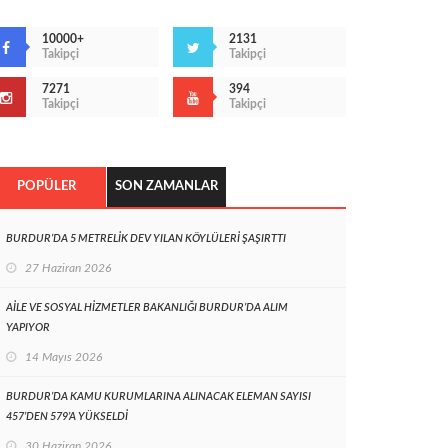
10000+
2131
Takipçi
Takipçi
7271
394
Takipçi
Takipçi
POPÜLER
SON ZAMANLAR
BURDUR’DA 5 METRELİK DEV YILAN KÖYLÜLERİ ŞAŞIRTTI
27 Haziran 2026
AİLE VE SOSYAL HİZMETLER BAKANLIĞI BURDUR’DA ALIM
YAPIYOR
14 Mayıs 2026
BURDUR’DA KAMU KURUMLARINA ALINACAK ELEMAN SAYISI
457’DEN 579’A YÜKSELDİ
30 Haziran 2026