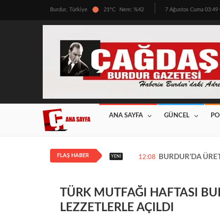
Burdur, Türkiye
21°C
Nem: %42
7 Ağustos Cuma 03:4
ANA SAYFA
GÜNCEL
PO
FLAŞ HABER
BURDUR’DA ÜRETİ
YENI
12:08
TÜRK MUTFAĞI HAFTASI BU
LEZZETLERLE AÇILDI