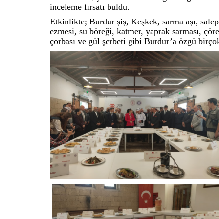
inceleme fırsatı buldu.
Etkinlikte; Burdur şiş, Keşkek, sarma aşı, salep
ezmesi, su böreği, katmer, yaprak sarması, çörek
çorbası ve gül şerbeti gibi Burdur’a özgü birço