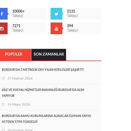
10000+
2131
Takipçi
Takipçi
7271
394
Takipçi
Takipçi
POPÜLER
SON ZAMANLAR
BURDUR’DA 5 METRELİK DEV YILAN KÖYLÜLERİ ŞAŞIRTTI
27 Haziran 2026
AİLE VE SOSYAL HİZMETLER BAKANLIĞI BURDUR’DA ALIM
YAPIYOR
14 Mayıs 2026
BURDUR’DA KAMU KURUMLARINA ALINACAK ELEMAN SAYISI
457’DEN 579’A YÜKSELDİ
30 Haziran 2026