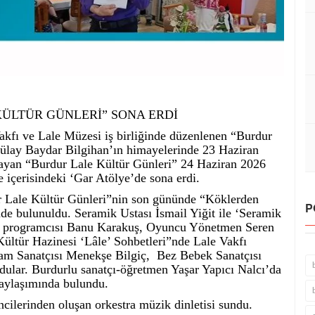
KÜLTÜR GÜNLERİ” SONA ERDİ
Vakfı ve Lale Müzesi iş birliğinde düzenlenen “Burdur
Tülay Baydar Bilgihan’ın himayelerinde 23 Haziran
layan “Burdur Lale Kültür Günleri” 24 Haziran 2026
içerisindeki ‘Gar Atölye’de sona erdi.
r Lale Kültür Günleri”nin son gününde “Köklerden
P
de bulunuldu. Seramik Ustası İsmail Yiğit ile ‘Seramik
RT programcısı Banu Karakuş, Oyuncu Yönetmen Seren
ültür Hazinesi ‘Lâle’ Sohbetleri”nde Lale Vakfı
am Sanatçısı Menekşe Bilgiç, Bez Bebek Sanatçısı
ndular. Burdurlu sanatçı-öğretmen Yaşar Yapıcı Nalcı’da
 paylaşımında bulundu.
cilerinden oluşan orkestra müzik dinletisi sundu.