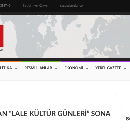
8 GMT+3
İletişim ve Künye
cagdasburdur.com
LİTİKA
RESMİ İLANLAR
EKONOMİ
YEREL GAZETE
CİNİN BEKLEDİĞİ HABER GELDİ! 2026 YILI FİYATLAR AÇIKLAN
AN “LALE KÜLTÜR GÜNLERİ” SONA
S