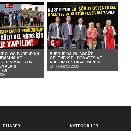
BUR
LÜ ARKEOLOG BURDUR'UN
BURDUR'DA 20. SÖĞÜT
EME
İRASINA VE
GELENEKSEL DOMATES VE
EKO
GELİŞİMİNE YÖN
KÜLTÜR FESTİVALİ YAPILDI
ŞMALARI
2
3 Ağustos 2026
RDİ
026
LE HABER
KATEGORILER