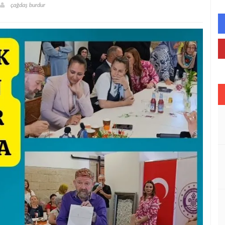
çağdaş burdur