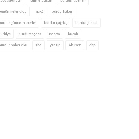
cagdasburdur
Tarihte Bugün
burdurhaberleri
bugün neler oldu
makü
burdurhaber
burdur güncel haberler
burdur çağdaş
burdurgüncel
Türkiye
burdurcagdas
Isparta
bucak
burdur haber oku
abd
yangın
Ak Parti
chp