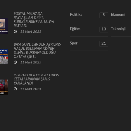
SOSYAL MEDYADA
Politika
Ekonomi
5
PAYLAŞILAN DRİFT,
SÜRÜCÜLERİNE PAHALIYA
PATLADI
Eğitim
Teknoloji
13
11 Mart 2025
Spor
21
BAŞI GÖVDESİNDEN AYRILMIŞ
HALDE BULUNAN KİŞİNİN
DEFİNE KURBANI OLDUĞU
ORTAYA ÇIKTI!
11 Mart 2025
ISPARTA’DA 6 YIL 8 AY HAPİS
CEZALI ARANAN ŞAHIS
YAKALANDI
11 Mart 2025