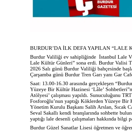
BURDUR’DA İLK DEFA YAPILAN “LALE 
Burdur Valiliği ev sahipliğinde İstanbul Lale 
Lale Kültür Günleri” sona erdi. Burdur Valisi 
2026 Salı günü Burdur Valiliği bahçesinde baş
Çarşamba günü Burdur Tren Garı yanı Gar Cafe 
Saat: 13.00-16.30 arasında gerçekleşen “Burdu
Yüzeye Bir Kültür Hazinesi ‘Lâle’ Sohbetleri”n
Atölyesi’ çalışması yapıldı. Sunuculuğunu T
Fosforoğlu’nun yaptığı Köklerden Yüzeye Bir K
Yönetim Kurulu Başkanı Salih Arslan, Sıcak C
Seval Sakallı kendi branşlarında sohbette bulu
yaptığı lale desenli çalışmaları hakkında bilgi
Burdur Güzel Sanatlar Lisesi öğretmen ve öğren