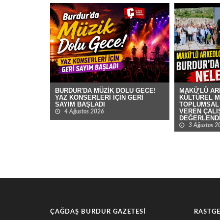
BURDUR'DA MÜZİK DOLU GECE!
​​​​​​​MAKÜ’
YAZ KONSERLERİ İÇİN GERİ
KÜLTÜREL M
SAYIM BAŞLADI
TOPLUMSAL 
VEREN ÇALI
4 Ağustos 2026
DEĞERLENDİ
3 Ağustos 2
ÇAĞDAŞ BURDUR GAZETESI
RASTGE