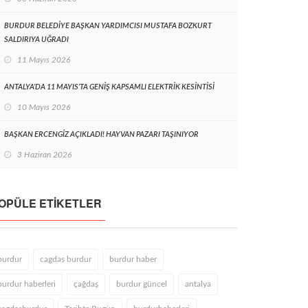
BURDUR BELEDİYE BAŞKAN YARDIMCISI MUSTAFA BOZKURT
SALDIRIYA UĞRADI
11 Mayıs 2026
ANTALYA’DA 11 MAYIS’TA GENİŞ KAPSAMLI ELEKTRİK KESİNTİSİ
10 Mayıs 2026
BAŞKAN ERCENGİZ AÇIKLADI! HAYVAN PAZARI TAŞINIYOR
3 Haziran 2026
OPÜLE ETIKETLER
burdur
cagdas burdur
burdur haber
burdur haberleri
çağdaş
burdur güncel
antalya