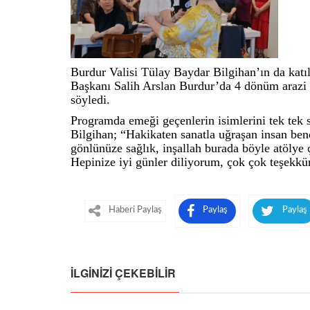
Burdur Valisi Tülay Baydar Bilgihan’ın da kat
Başkanı Salih Arslan Burdur’da 4 dönüm arazi üz
söyledi.
Programda emeği geçenlerin isimlerini tek tek
Bilgihan; “Hakikaten sanatla uğraşan insan ben
gönlünüze sağlık, inşallah burada böyle atölye
Hepinize iyi günler diliyorum, çok çok teşekkü
Haberi Paylaş
Paylaş
Paylaş
İLGINIZI ÇEKEBILIR