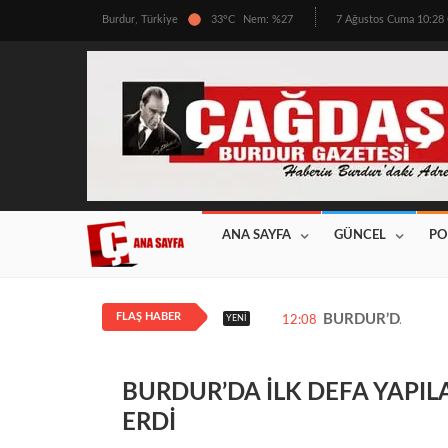
Burdur, Türkiye
33°C
Nem: %27
7 Ağustos Cuma 10:2
ANA SAYFA
GÜNCEL
PO
FLAŞ HABER
BURDUR’DA ÜRETİ
YENI
12:08
BURDUR’DA İLK DEFA YAPIL
ERDİ