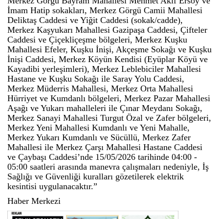
Merkez Görgü Bayram Mahallesi Mehmet Akif Ersoy ve
İmam Hatip sokakları, Merkez Görgü Camii Mahallesi
Deliktaş Caddesi ve Yiğit Caddesi (sokak/cadde),
Merkez Kaşyukarı Mahallesi Gazipaşa Caddesi, Çifteler
Caddesi ve Çiçekliçeşme bölgeleri, Merkez Kuşku
Mahallesi Efeler, Kuşku İnişi, Akçeşme Sokağı ve Kuşku
İnişi Caddesi, Merkez Köyün Kendisi (Eyüplar Köyü ve
Kayadibi yerleşimleri), Merkez Leblebiciler Mahallesi
Hastane ve Kuşku Sokağı ile Saray Yolu Caddesi,
Merkez Müderris Mahallesi, Merkez Orta Mahallesi
Hürriyet ve Kumdanlı bölgeleri, Merkez Pazar Mahallesi
Aşağı ve Yukarı mahalleleri ile Çınar Meydanı Sokağı,
Merkez Sanayi Mahallesi Turgut Özal ve Zafer bölgeleri,
Merkez Yeni Mahallesi Kumdanlı ve Yeni Mahalle,
Merkez Yukarı Kumdanlı ve Sücüllü, Merkez Zafer
Mahallesi ile Merkez Çarşı Mahallesi Hastane Caddesi
ve Çaybaşı Caddesi’nde 15/05/2026 tarihinde 04:00 -
05:00 saatleri arasında manevra çalışmaları nedeniyle, İş
Sağlığı ve Güvenliği kuralları gözetilerek elektrik
kesintisi uygulanacaktır.”
Haber Merkezi