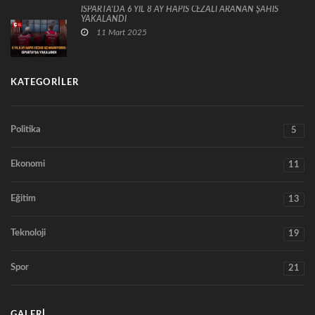
ISPARTA’DA 6 YIL 8 AY HAPİS CEZALI ARANAN ŞAHIS
YAKALANDI
11 Mart 2025
KATEGORILER
Politika
5
Ekonomi
11
Eğitim
13
Teknoloji
19
Spor
21
GALERI