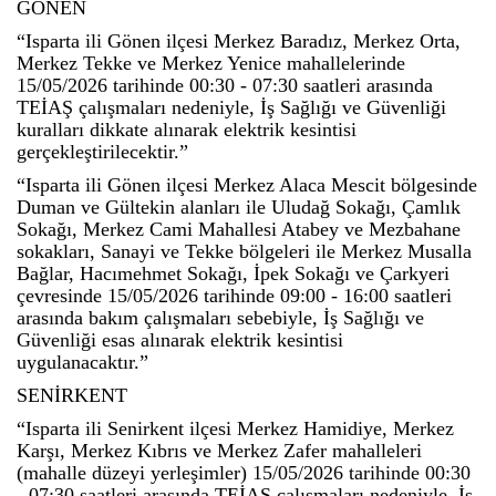
GÖNEN
“Isparta ili Gönen ilçesi Merkez Baradız, Merkez Orta,
Merkez Tekke ve Merkez Yenice mahallelerinde
15/05/2026 tarihinde 00:30 - 07:30 saatleri arasında
TEİAŞ çalışmaları nedeniyle, İş Sağlığı ve Güvenliği
kuralları dikkate alınarak elektrik kesintisi
gerçekleştirilecektir.”
“Isparta ili Gönen ilçesi Merkez Alaca Mescit bölgesinde
Duman ve Gültekin alanları ile Uludağ Sokağı, Çamlık
Sokağı, Merkez Cami Mahallesi Atabey ve Mezbahane
sokakları, Sanayi ve Tekke bölgeleri ile Merkez Musalla
Bağlar, Hacımehmet Sokağı, İpek Sokağı ve Çarkyeri
çevresinde 15/05/2026 tarihinde 09:00 - 16:00 saatleri
arasında bakım çalışmaları sebebiyle, İş Sağlığı ve
Güvenliği esas alınarak elektrik kesintisi
uygulanacaktır.”
SENİRKENT
“Isparta ili Senirkent ilçesi Merkez Hamidiye, Merkez
Karşı, Merkez Kıbrıs ve Merkez Zafer mahalleleri
(mahalle düzeyi yerleşimler) 15/05/2026 tarihinde 00:30
- 07:30 saatleri arasında TEİAŞ çalışmaları nedeniyle, İş