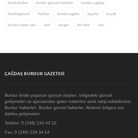
burdurhaber
burdur güncel haberler
burdur çağdaş
burdurgüncel
Türkiye
burdurcagdas
Isparta
bucak
burdur haber oku
abd
yangın
Ak Parti
chp
ÇAĞDAŞ BURDUR GAZETESI
Burdur ilinde yaşanan güncel olayları, bölgedeki güncel
gelişmeleri ve ajanslardan gelen haberleri anlık takip edebilirsiniz.
Burdur haberleri. Burdur güncel haberler. Akdeniz bölgesi son
dakika gelişmeleri.
Telefon: 0 (248) 234 43 10
Fax: 0 (248) 234 34 54