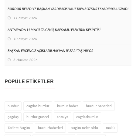
BURDUR BELEDİYE BAŞKAN YARDIMCISI MUSTAFA BOZKURT SALDIRIYA UĞRADI
11 Mayıs 2026
ANTALYA’DA 11 MAYIS’TA GENİŞ KAPSAMLI ELEKTRİK KESİNTİSİ
10 Mayıs 2026
BAŞKAN ERCENGİZ AÇIKLADI! HAYVAN PAZARI TAŞINIYOR
3 Haziran 2026
POPÜLE ETIKETLER
burdur
cagdas burdur
burdur haber
burdur haberleri
çağdaş
burdur güncel
antalya
cagdasburdur
Tarihte Bugün
burdurhaberleri
bugün neler oldu
makü