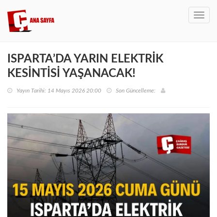
Toggl
navig
ISPARTA’DA YARIN ELEKTRİK
KESİNTİSİ YAŞANACAK!
Yayın Tarihi: 14 Mayıs 2026 20:00
Son Güncelleme: