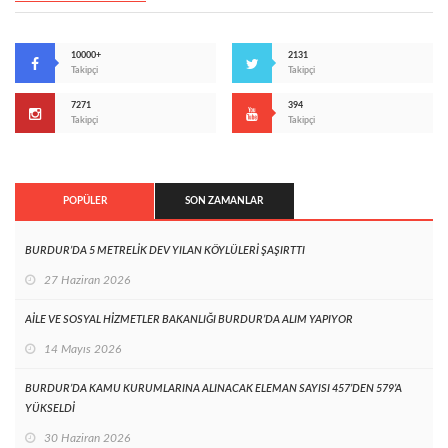
10000+
2131
Takipçi
Takipçi
7271
394
Takipçi
Takipçi
POPÜLER
SON ZAMANLAR
BURDUR’DA 5 METRELİK DEV YILAN KÖYLÜLERİ ŞAŞIRTTI
27 Haziran 2026
AİLE VE SOSYAL HİZMETLER BAKANLIĞI BURDUR’DA ALIM YAPIYOR
14 Mayıs 2026
BURDUR’DA KAMU KURUMLARINA ALINACAK ELEMAN SAYISI 457’DEN 579’A
YÜKSELDİ
30 Haziran 2026