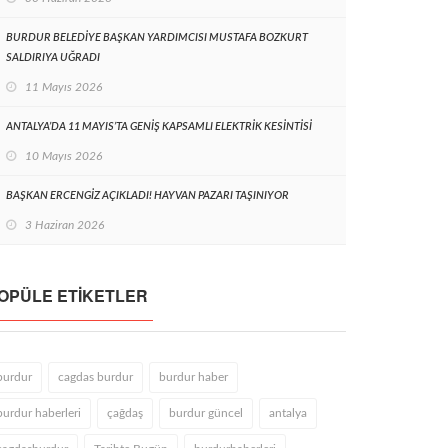
BURDUR BELEDİYE BAŞKAN YARDIMCISI MUSTAFA BOZKURT
SALDIRIYA UĞRADI
11 Mayıs 2026
ANTALYA’DA 11 MAYIS’TA GENİŞ KAPSAMLI ELEKTRİK KESİNTİSİ
10 Mayıs 2026
BAŞKAN ERCENGİZ AÇIKLADI! HAYVAN PAZARI TAŞINIYOR
3 Haziran 2026
OPÜLE ETIKETLER
burdur
cagdas burdur
burdur haber
burdur haberleri
çağdaş
burdur güncel
antalya