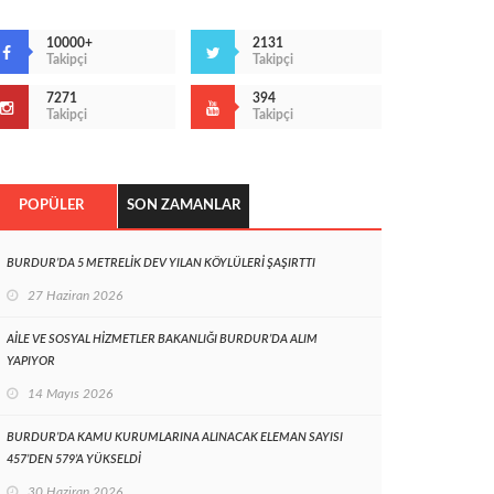
10000+
2131
Takipçi
Takipçi
7271
394
Takipçi
Takipçi
POPÜLER
SON ZAMANLAR
BURDUR’DA 5 METRELİK DEV YILAN KÖYLÜLERİ ŞAŞIRTTI
27 Haziran 2026
AİLE VE SOSYAL HİZMETLER BAKANLIĞI BURDUR’DA ALIM
YAPIYOR
14 Mayıs 2026
BURDUR’DA KAMU KURUMLARINA ALINACAK ELEMAN SAYISI
457’DEN 579’A YÜKSELDİ
30 Haziran 2026