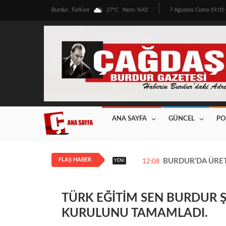
Burdur, Türkiye
27°C
Nem: %42
7 Ağustos Cuma 19:0
ANA SAYFA
GÜNCEL
PO
FLAŞ HABER
BURDUR’DA ÜRETİ
YENI
12:08
TÜRK EĞİTİM SEN BURDUR Ş
KURULUNU TAMAMLADI.