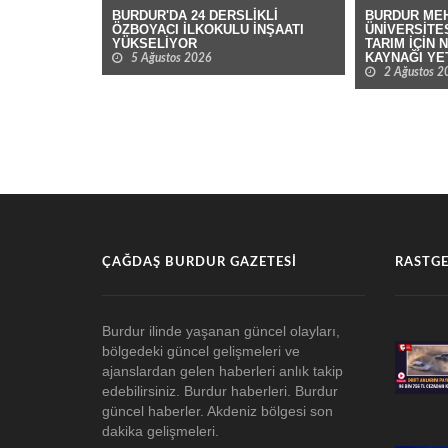
BURDUR'DA 24 DERSLİKLİ
BURDUR MEH
ÖZBOYACI İLKOKULU İNŞAATI
ÜNİVERSİTES
YÜKSELİYOR
TARIM İÇİN 
KAYNAĞI YE
5 Ağustos 2026
2 Ağustos 2
ÇAĞDAŞ BURDUR GAZETESI
RASTGE
Burdur ilinde yaşanan güncel olayları,
bölgedeki güncel gelişmeleri ve
ajanslardan gelen haberleri anlık takip
edebilirsiniz. Burdur haberleri. Burdur
güncel haberler. Akdeniz bölgesi son
dakika gelişmeleri.