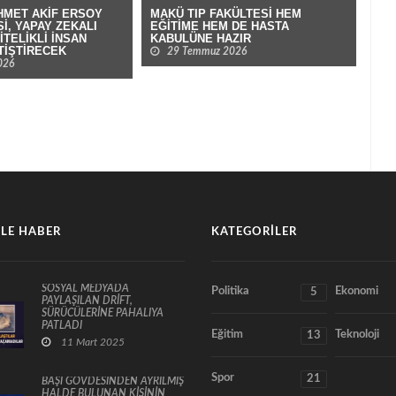
MET AKİF ERSOY
MAKÜ TIP FAKÜLTESİ HEM
BUR
İ, YAPAY ZEKALI
EĞİTİME HEM DE HASTA
OLİ
NİTELİKLİ İNSAN
KABULÜNE HAZIR
SAH
TİŞTİRECEK
29 Temmuz 2026
026
LE HABER
KATEGORILER
SOSYAL MEDYADA
Politika
Ekonomi
5
PAYLAŞILAN DRİFT,
SÜRÜCÜLERİNE PAHALIYA
PATLADI
Eğitim
Teknoloji
13
11 Mart 2025
Spor
21
BAŞI GÖVDESİNDEN AYRILMIŞ
HALDE BULUNAN KİŞİNİN