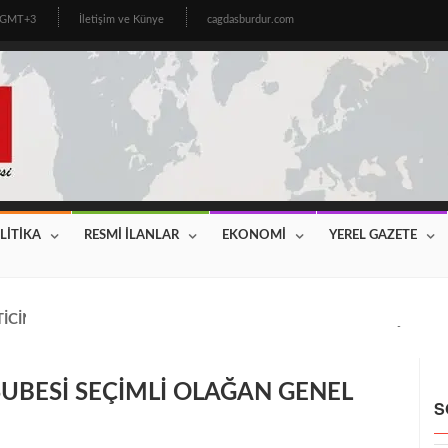
1 GMT+3
İletişim ve Künye
cagdasburdur.com
LİTİKA
RESMİ İLANLAR
EKONOMİ
YEREL GAZETE
CİNİN BEKLEDİĞİ HABER GELDİ! 2026 YILI FİYATLAR AÇIKLAN
UBESİ SEÇİMLİ OLAĞAN GENEL
S