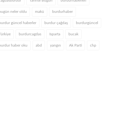
cagdasburdur
Tarihte Bugün
burdurhaberleri
bugün neler oldu
makü
burdurhaber
burdur güncel haberler
burdur çağdaş
burdurgüncel
Türkiye
burdurcagdas
Isparta
bucak
burdur haber oku
abd
yangın
Ak Parti
chp