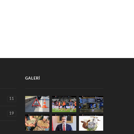
BURDUR'DA ÇİFTÇİLERE ÖNEMLİ
DUR’U GURURLANDIRDI: FİZİK
DUYURU! BU EĞİTİMİ KAÇIRANLA
MPİYATLARINDA MADALYANIN
BAŞVURU YAPAMAYABİLİR
İBİ OLDU
26 Temmuz 2026
28 Temmuz 2026
GALERI
11
19