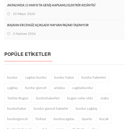
ANTALYA’DA 11 MAYIS’TA GENİŞ KAPSAMLI ELEKTRİK KESİNTİSİ
10 Mayıs 2026
BAŞKAN ERCENGİZ AÇIKLADI! HAYVAN PAZARI TAŞINIYOR
3 Haziran 2026
POPÜLE ETIKETLER
burdur
cagdas burdur
burdur haber
burdur haberleri
çağdaş
burdur güncel
antalya
cagdasburdur
Tarihte Bugün
burdurhaberleri
bugün neler oldu
makü
burdurhaber
burdur güncel haberler
burdur çağdaş
burdurgüncel
Türkiye
burdurcagdas
Isparta
bucak