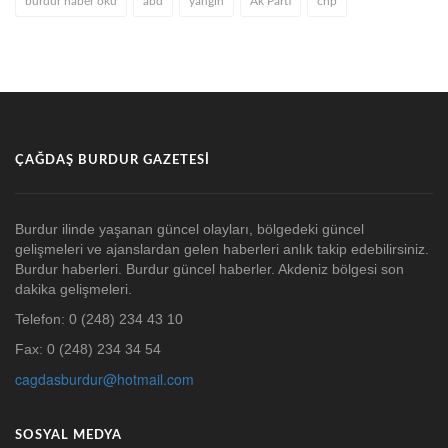
burdur haber oku
abd
yangın
Ak Parti
chp
ÇAĞDAŞ BURDUR GAZETESI
Burdur ilinde yaşanan güncel olayları, bölgedeki güncel
gelişmeleri ve ajanslardan gelen haberleri anlık takip edebilirsiniz.
Burdur haberleri. Burdur güncel haberler. Akdeniz bölgesi son
dakika gelişmeleri.
Telefon: 0 (248) 234 43 10
Fax: 0 (248) 234 34 54
cagdasburdur@hotmail.com
SOSYAL MEDYA