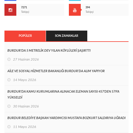
7271
394
Takipçi
Takipçi
POPÜLER
SON ZAMANLAR
BURDUR’DA 5 METRELİK DEV YILAN KÖYLÜLERİ ŞAŞIRTTI
27 Haziran 2026
AİLE VE SOSYAL HİZMETLER BAKANLIĞI BURDUR’DA ALIM YAPIYOR
14 Mayıs 2026
BURDUR’DA KAMU KURUMLARINA ALINACAK ELEMAN SAYISI 457’DEN 579’A
YÜKSELDİ
30 Haziran 2026
BURDUR BELEDİYE BAŞKAN YARDIMCISI MUSTAFA BOZKURT SALDIRIYA UĞRADI
11 Mayıs 2026