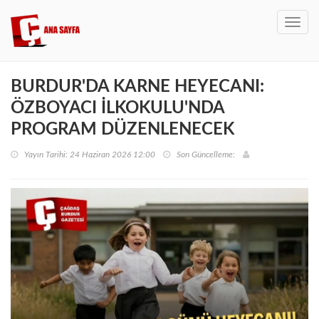
Toggl
navig
BURDUR'DA KARNE HEYECANI:
ÖZBOYACI İLKOKULU'NDA
PROGRAM DÜZENLENECEK
Yayın Tarihi: 24 Haziran 2026 12:00
Son Güncelleme: