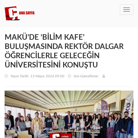
Toggl
navig
MAKÜ’DE ‘BİLİM KAFE’
BULUŞMASINDA REKTÖR DALGAR
ÖĞRENCİLERLE GELECEĞİN
ÜNİVERSİTESİNİ KONUŞTU
Yayın Tarihi: 13 Mayıs 2026 09:00
Son Güncelleme: