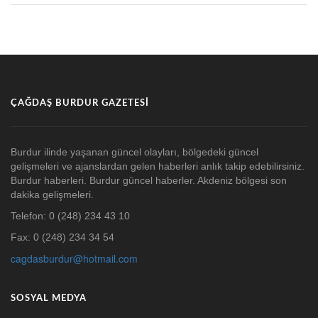
ÇAĞDAŞ BURDUR GAZETESI
Burdur ilinde yaşanan güncel olayları, bölgedeki güncel
gelişmeleri ve ajanslardan gelen haberleri anlık takip edebilirsiniz.
Burdur haberleri. Burdur güncel haberler. Akdeniz bölgesi son
dakika gelişmeleri.
Telefon: 0 (248) 234 43 10
Fax: 0 (248) 234 34 54
cagdasburdur@hotmail.com
SOSYAL MEDYA