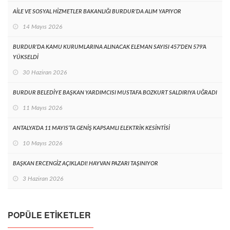
AİLE VE SOSYAL HİZMETLER BAKANLIĞI BURDUR’DA ALIM YAPIYOR
14 Mayıs 2026
BURDUR’DA KAMU KURUMLARINA ALINACAK ELEMAN SAYISI 457’DEN 579’A
YÜKSELDİ
30 Haziran 2026
BURDUR BELEDİYE BAŞKAN YARDIMCISI MUSTAFA BOZKURT SALDIRIYA UĞRADI
11 Mayıs 2026
ANTALYA’DA 11 MAYIS’TA GENİŞ KAPSAMLI ELEKTRİK KESİNTİSİ
10 Mayıs 2026
BAŞKAN ERCENGİZ AÇIKLADI! HAYVAN PAZARI TAŞINIYOR
3 Haziran 2026
POPÜLE ETIKETLER