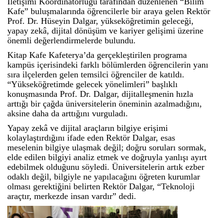
İletişimi Koordinatörlüğü tarafından düzenlenen “Bilim
Kafe” buluşmalarında öğrencilerle bir araya gelen Rektör
Prof. Dr. Hüseyin Dalgar, yükseköğretimin geleceği,
yapay zekâ, dijital dönüşüm ve kariyer gelişimi üzerine
önemli değerlendirmelerde bulundu.
Kitap Kafe Kafeterya’da gerçekleştirilen programa
kampüs içerisindeki farklı bölümlerden öğrencilerin yanı
sıra ilçelerden gelen temsilci öğrenciler de katıldı.
“Yükseköğretimde gelecek yönelimleri” başlıklı
konuşmasında Prof. Dr. Dalgar, dijitalleşmenin hızla
arttığı bir çağda üniversitelerin öneminin azalmadığını,
aksine daha da arttığını vurguladı.
Yapay zekâ ve dijital araçların bilgiye erişimi
kolaylaştırdığını ifade eden Rektör Dalgar, esas
meselenin bilgiye ulaşmak değil; doğru soruları sormak,
elde edilen bilgiyi analiz etmek ve doğruyla yanlışı ayırt
edebilmek olduğunu söyledi. Üniversitelerin artık ezber
odaklı değil, bilgiyle ne yapılacağını öğreten kurumlar
olması gerektiğini belirten Rektör Dalgar, “Teknoloji
araçtır, merkezde insan vardır” dedi.