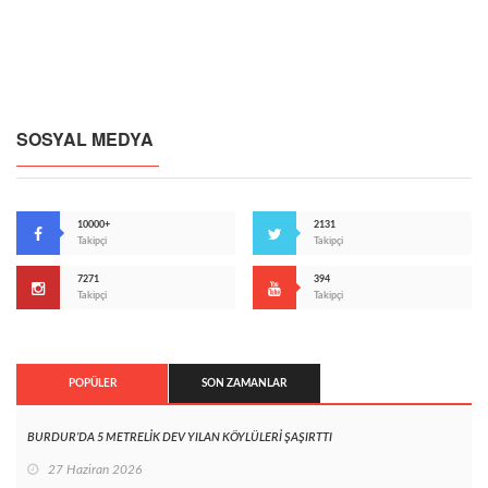
SOSYAL MEDYA
10000+
2131
Takipçi
Takipçi
7271
394
Takipçi
Takipçi
POPÜLER
SON ZAMANLAR
BURDUR’DA 5 METRELİK DEV YILAN KÖYLÜLERİ ŞAŞIRTTI
27 Haziran 2026