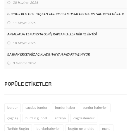
30 Haziran 2026
BURDUR BELEDİYE BAŞKAN YARDIMCISI MUSTAFA BOZKURT SALDIRIYA UĞRADI
11 Mayıs 2026
ANTALYA’DA 11 MAYIS’TA GENİŞ KAPSAMLI ELEKTRİK KESİNTİSİ
10 Mayıs 2026
BAŞKAN ERCENGİZ AÇIKLADI! HAYVAN PAZARI TAŞINIYOR
3 Haziran 2026
POPÜLE ETIKETLER
burdur
cagdas burdur
burdur haber
burdur haberleri
çağdaş
burdur güncel
antalya
cagdasburdur
Tarihte Bugün
burdurhaberleri
bugün neler oldu
makü