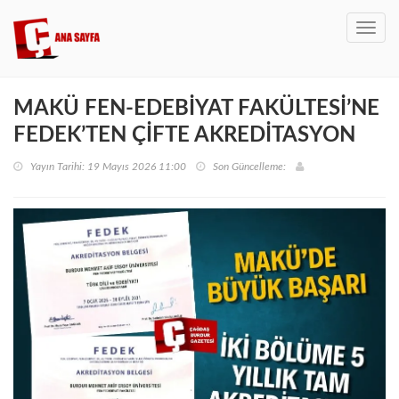
Toggl
navig
MAKÜ FEN-EDEBİYAT FAKÜLTESİ’NE
FEDEK’TEN ÇİFTE AKREDİTASYON
Yayın Tarihi: 19 Mayıs 2026 11:00
Son Güncelleme: