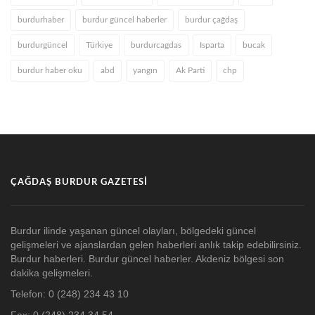
burdurhaber
burdur güncel haberler
burdur çağdaş
burdurgüncel
Türkiye
burdurcagdas
Isparta
bucak
burdur haber oku
abd
yangın
Ak Parti
chp
ÇAĞDAŞ BURDUR GAZETESI
Burdur ilinde yaşanan güncel olayları, bölgedeki güncel
gelişmeleri ve ajanslardan gelen haberleri anlık takip edebilirsiniz.
Burdur haberleri. Burdur güncel haberler. Akdeniz bölgesi son
dakika gelişmeleri.
Telefon: 0 (248) 234 43 10
Fax: 0 (248) 234 34 54