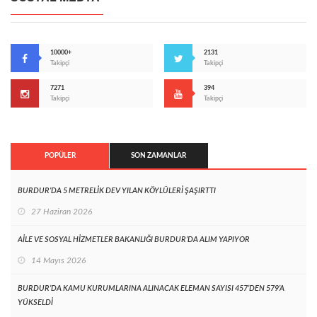
10000+
2131
Takipçi
Takipçi
7271
394
Takipçi
Takipçi
POPÜLER
SON ZAMANLAR
BURDUR’DA 5 METRELİK DEV YILAN KÖYLÜLERİ ŞAŞIRTTI
27 Haziran 2026
AİLE VE SOSYAL HİZMETLER BAKANLIĞI BURDUR’DA ALIM YAPIYOR
14 Mayıs 2026
BURDUR’DA KAMU KURUMLARINA ALINACAK ELEMAN SAYISI 457’DEN 579’A
YÜKSELDİ