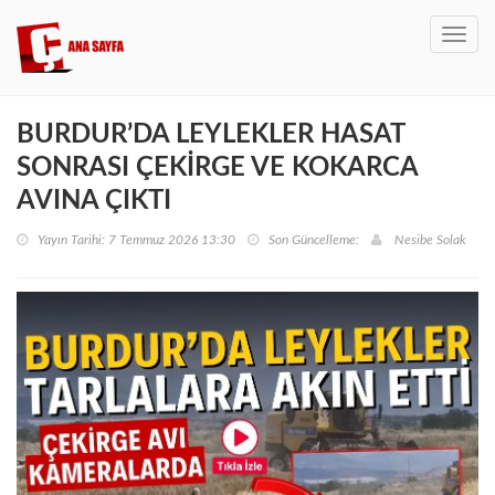
Toggl
navig
BURDUR’DA LEYLEKLER HASAT
SONRASI ÇEKİRGE VE KOKARCA
AVINA ÇIKTI
Yayın Tarihi: 7 Temmuz 2026 13:30
Son Güncelleme:
Nesibe Solak