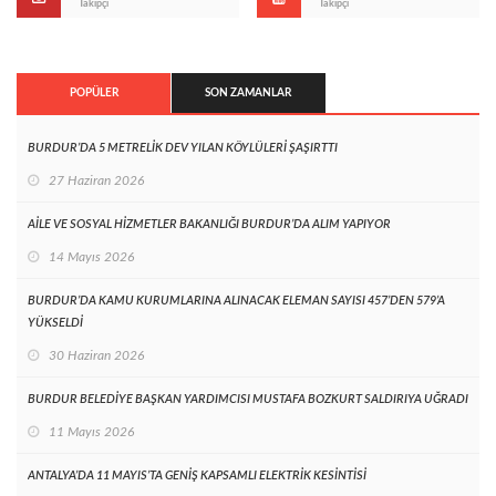
Takipçi
Takipçi
POPÜLER
SON ZAMANLAR
BURDUR’DA 5 METRELİK DEV YILAN KÖYLÜLERİ ŞAŞIRTTI
27 Haziran 2026
AİLE VE SOSYAL HİZMETLER BAKANLIĞI BURDUR’DA ALIM YAPIYOR
14 Mayıs 2026
BURDUR’DA KAMU KURUMLARINA ALINACAK ELEMAN SAYISI 457’DEN 579’A
YÜKSELDİ
30 Haziran 2026
BURDUR BELEDİYE BAŞKAN YARDIMCISI MUSTAFA BOZKURT SALDIRIYA UĞRADI
11 Mayıs 2026
ANTALYA’DA 11 MAYIS’TA GENİŞ KAPSAMLI ELEKTRİK KESİNTİSİ