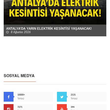
ANTALYA’DA YARIN ELEKTRİK KESİNTİSİ YAŞANACAK!
8 Ağustos 2026
SOSYAL MEDYA
10000+
2131
Takipçi
Takipçi
7271
394