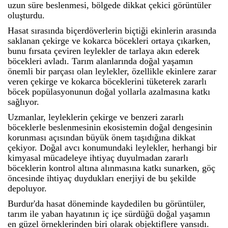
uzun süre beslenmesi, bölgede dikkat çekici görüntüler
oluşturdu.
Hasat sırasında biçerdöverlerin biçtiği ekinlerin arasında
saklanan çekirge ve kokarca böcekleri ortaya çıkarken,
bunu fırsata çeviren leylekler de tarlaya akın ederek
böcekleri avladı. Tarım alanlarında doğal yaşamın
önemli bir parçası olan leylekler, özellikle ekinlere zarar
veren çekirge ve kokarca böceklerini tüketerek zararlı
böcek popülasyonunun doğal yollarla azalmasına katkı
sağlıyor.
Uzmanlar, leyleklerin çekirge ve benzeri zararlı
böceklerle beslenmesinin ekosistemin doğal dengesinin
korunması açısından büyük önem taşıdığına dikkat
çekiyor. Doğal avcı konumundaki leylekler, herhangi bir
kimyasal mücadeleye ihtiyaç duyulmadan zararlı
böceklerin kontrol altına alınmasına katkı sunarken, göç
öncesinde ihtiyaç duydukları enerjiyi de bu şekilde
depoluyor.
Burdur'da hasat döneminde kaydedilen bu görüntüler,
tarım ile yaban hayatının iç içe sürdüğü doğal yaşamın
en güzel örneklerinden biri olarak objektiflere yansıdı.