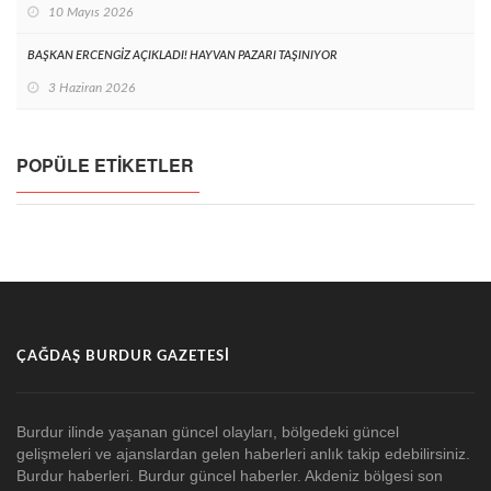
10 Mayıs 2026
BAŞKAN ERCENGİZ AÇIKLADI! HAYVAN PAZARI TAŞINIYOR
3 Haziran 2026
POPÜLE ETIKETLER
ÇAĞDAŞ BURDUR GAZETESI
Burdur ilinde yaşanan güncel olayları, bölgedeki güncel
gelişmeleri ve ajanslardan gelen haberleri anlık takip edebilirsiniz.
Burdur haberleri. Burdur güncel haberler. Akdeniz bölgesi son