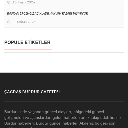
10 Mayıs 2026
BAŞKAN ERCENGİZ AÇIKLADI! HAYVAN PAZARI TAŞINIYOR
3 Haziran 2026
POPÜLE ETIKETLER
ÇAĞDAŞ BURDUR GAZETESI
Burdur ilinde yaşanan güncel olayları, bölgedeki güncel
gelişmeleri ve ajanslardan gelen haberleri anlık takip edebilirsiniz.
Burdur haberleri. Burdur güncel haberler. Akdeniz bölgesi son