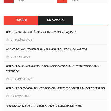
Takipçi
Takipçi
POPÜLER
SON ZAMANLAR
BURDUR’DA 5 METRELİK DEV YILAN KÖYLÜLERİ ŞAŞIRTTI
27 Haziran 2026
AİLE VE SOSYAL HİZMETLER BAKANLIĞI BURDUR’DA ALIM YAPIYOR
14 Mayıs 2026
BURDUR’DA KAMU KURUMLARINA ALINACAK ELEMAN SAYISI 457’DEN 579’A
YÜKSELDİ
30 Haziran 2026
BURDUR BELEDİYE BAŞKAN YARDIMCISI MUSTAFA BOZKURT SALDIRIYA UĞRADI
11 Mayıs 2026
ANTALYA’DA 11 MAYIS’TA GENİŞ KAPSAMLI ELEKTRİK KESİNTİSİ