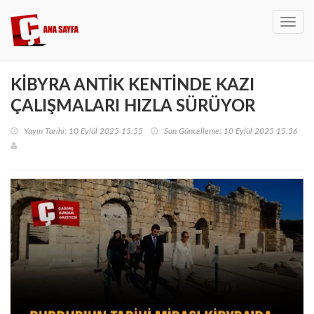
Toggl
navig
KİBYRA ANTİK KENTİNDE KAZI
ÇALIŞMALARI HIZLA SÜRÜYOR
Yayın Tarihi: 10 Eylül 2025 15:55
Son Güncelleme: 10 Eylül 2025 15:56