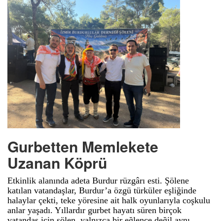
Gurbetten Memlekete
Uzanan Köprü
Etkinlik alanında adeta Burdur rüzgârı esti. Şölene
katılan vatandaşlar, Burdur’a özgü türküler eşliğinde
halaylar çekti, teke yöresine ait halk oyunlarıyla coşkulu
anlar yaşadı. Yıllardır gurbet hayatı süren birçok
vatandaş için şölen, yalnızca bir eğlence değil aynı