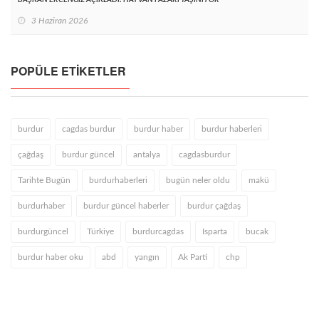
3 Haziran 2026
POPÜLE ETIKETLER
burdur
cagdas burdur
burdur haber
burdur haberleri
çağdaş
burdur güncel
antalya
cagdasburdur
Tarihte Bugün
burdurhaberleri
bugün neler oldu
makü
burdurhaber
burdur güncel haberler
burdur çağdaş
burdurgüncel
Türkiye
burdurcagdas
Isparta
bucak
burdur haber oku
abd
yangın
Ak Parti
chp