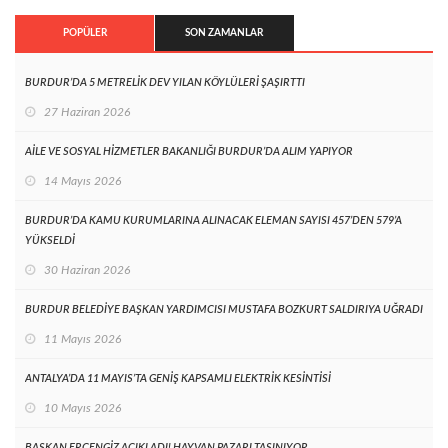
POPÜLER
SON ZAMANLAR
BURDUR’DA 5 METRELİK DEV YILAN KÖYLÜLERİ ŞAŞIRTTI
27 Haziran 2026
AİLE VE SOSYAL HİZMETLER BAKANLIĞI BURDUR’DA ALIM YAPIYOR
14 Mayıs 2026
BURDUR’DA KAMU KURUMLARINA ALINACAK ELEMAN SAYISI 457’DEN 579’A
YÜKSELDİ
30 Haziran 2026
BURDUR BELEDİYE BAŞKAN YARDIMCISI MUSTAFA BOZKURT SALDIRIYA UĞRADI
11 Mayıs 2026
ANTALYA’DA 11 MAYIS’TA GENİŞ KAPSAMLI ELEKTRİK KESİNTİSİ
10 Mayıs 2026
BAŞKAN ERCENGİZ AÇIKLADI! HAYVAN PAZARI TAŞINIYOR