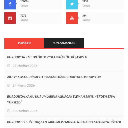
10000+
2131
Takipçi
Takipçi
7271
394
Takipçi
Takipçi
POPÜLER
SON ZAMANLAR
BURDUR’DA 5 METRELİK DEV YILAN KÖYLÜLERİ ŞAŞIRTTI
27 Haziran 2026
AİLE VE SOSYAL HİZMETLER BAKANLIĞI BURDUR’DA ALIM YAPIYOR
14 Mayıs 2026
BURDUR’DA KAMU KURUMLARINA ALINACAK ELEMAN SAYISI 457’DEN 579’A
YÜKSELDİ
30 Haziran 2026
BURDUR BELEDİYE BAŞKAN YARDIMCISI MUSTAFA BOZKURT SALDIRIYA UĞRADI