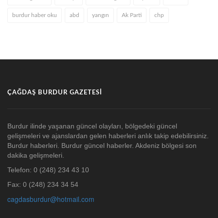
burdur haber oku
abd
yangın
Ak Parti
chp
ÇAĞDAŞ BURDUR GAZETESI
Burdur ilinde yaşanan güncel olayları, bölgedeki güncel
gelişmeleri ve ajanslardan gelen haberleri anlık takip edebilirsiniz.
Burdur haberleri. Burdur güncel haberler. Akdeniz bölgesi son
dakika gelişmeleri.
Telefon: 0 (248) 234 43 10
Fax: 0 (248) 234 34 54
cagdasburdur@hotmail.com