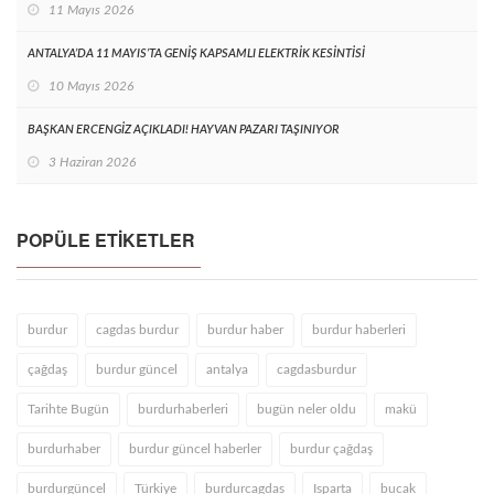
11 Mayıs 2026
ANTALYA’DA 11 MAYIS’TA GENİŞ KAPSAMLI ELEKTRİK KESİNTİSİ
10 Mayıs 2026
BAŞKAN ERCENGİZ AÇIKLADI! HAYVAN PAZARI TAŞINIYOR
3 Haziran 2026
POPÜLE ETIKETLER
burdur
cagdas burdur
burdur haber
burdur haberleri
çağdaş
burdur güncel
antalya
cagdasburdur
Tarihte Bugün
burdurhaberleri
bugün neler oldu
makü
burdurhaber
burdur güncel haberler
burdur çağdaş
burdurgüncel
Türkiye
burdurcagdas
Isparta
bucak