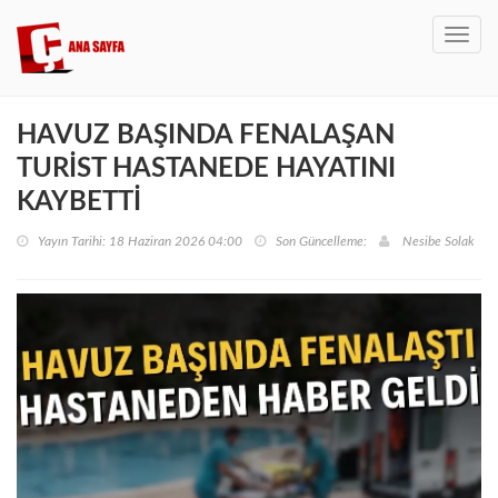
Toggl
navig
HAVUZ BAŞINDA FENALAŞAN
TURİST HASTANEDE HAYATINI
KAYBETTİ
Yayın Tarihi: 18 Haziran 2026 04:00
Son Güncelleme:
Nesibe Solak