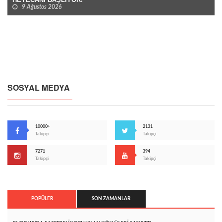
9 Ağustos 2026
SOSYAL MEDYA
10000+
2131
Takipçi
Takipçi
7271
394
Takipçi
Takipçi
POPÜLER
SON ZAMANLAR