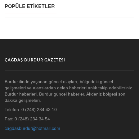
POPÜLE ETIKETLER
ÇAĞDAŞ BURDUR GAZETESI
Burdur ilinde yaşanan güncel olayları, bölgedeki güncel
gelişmeleri ve ajanslardan gelen haberleri anlık takip edebilirsiniz.
Burdur haberleri. Burdur güncel haberler. Akdeniz bölgesi son
dakika gelişmeleri.
Telefon: 0 (248) 234 43 10
Fax: 0 (248) 234 34 54
cagdasburdur@hotmail.com