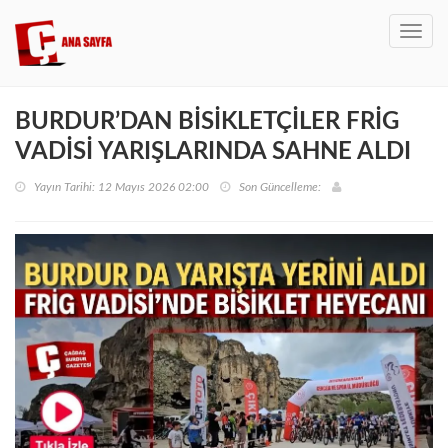
Toggl
navig
BURDUR’DAN BİSİKLETÇİLER FRİG
VADİSİ YARIŞLARINDA SAHNE ALDI
Yayın Tarihi: 12 Mayıs 2026 02:00
Son Güncelleme: