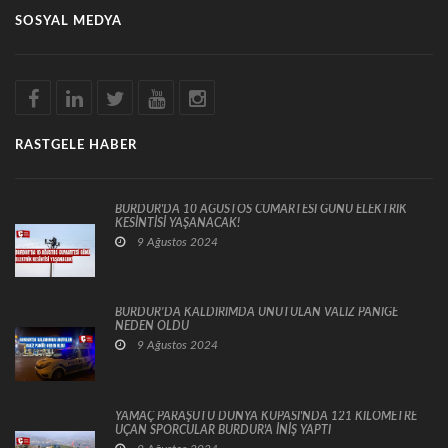
SOSYAL MEDYA
RASTGELE HABER
BURDUR'DA 10 AĞUSTOS CUMARTESİ GÜNÜ ELEKTRİK
KESİNTİSİ YAŞANACAK!
9 Ağustos 2024
BURDUR’DA KALDIRIMDA UNUTULAN VALİZ PANİĞE
NEDEN OLDU
9 Ağustos 2024
YAMAÇ PARAŞÜTÜ DÜNYA KUPASI'NDA 121 KİLOMETRE
UÇAN SPORCULAR BURDUR'A İNİŞ YAPTI