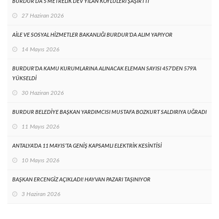
BURDUR’DA 5 METRELİK DEV YILAN KÖYLÜLERİ ŞAŞIRTTI
27 Haziran 2026
AİLE VE SOSYAL HİZMETLER BAKANLIĞI BURDUR’DA ALIM YAPIYOR
14 Mayıs 2026
BURDUR’DA KAMU KURUMLARINA ALINACAK ELEMAN SAYISI 457’DEN 579’A
YÜKSELDİ
30 Haziran 2026
BURDUR BELEDİYE BAŞKAN YARDIMCISI MUSTAFA BOZKURT SALDIRIYA UĞRADI
11 Mayıs 2026
ANTALYA’DA 11 MAYIS’TA GENİŞ KAPSAMLI ELEKTRİK KESİNTİSİ
10 Mayıs 2026
BAŞKAN ERCENGİZ AÇIKLADI! HAYVAN PAZARI TAŞINIYOR
3 Haziran 2026