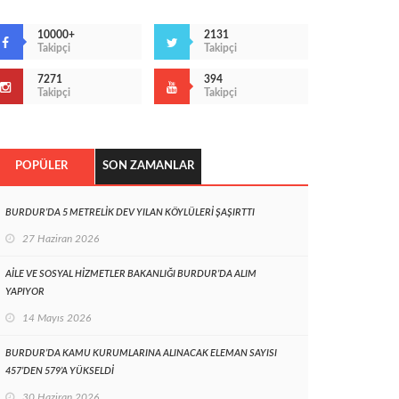
10000+
2131
Takipçi
Takipçi
7271
394
Takipçi
Takipçi
POPÜLER
SON ZAMANLAR
BURDUR’DA 5 METRELİK DEV YILAN KÖYLÜLERİ ŞAŞIRTTI
27 Haziran 2026
AİLE VE SOSYAL HİZMETLER BAKANLIĞI BURDUR’DA ALIM
YAPIYOR
14 Mayıs 2026
BURDUR’DA KAMU KURUMLARINA ALINACAK ELEMAN SAYISI
457’DEN 579’A YÜKSELDİ
30 Haziran 2026