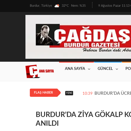
Burdur, Türkiye
32°C
Nem: %35
9 Ağustos Pazar 11:1
ANA SAYFA
GÜNCEL
PO
FLAŞ HABER
BURDUR’DA ÜRETİ
YENI
12:08
BURDUR’DA ZİYA GÖKALP K
ANILDI