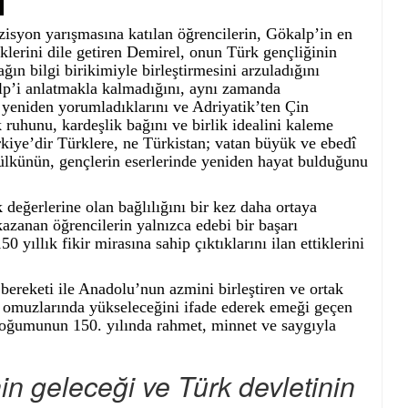
syon yarışmasına katılan öğrencilerin, Gökalp’in en
iklerini dile getiren Demirel, onun Türk gençliğinin
ağın bilgi birikimiyle birleştirmesini arzuladığını
alp’i anlatmakla kalmadığını, aynı zamanda
 yeniden yorumladıklarını ve Adriyatik’ten Çin
ruhunu, kardeşlik bağını ve birlik idealini kaleme
rkiye’dir Türklere, ne Türkistan; vatan büyük ve ebedî
lkünün, gençlerin eserlerinde yeniden hayat bulduğunu
değerlerine olan bağlılığını bir kez daha ortaya
zanan öğrencilerin yalnızca edebi bir başarı
yıllık fikir mirasına sahip çıktıklarını ilan ettiklerini
ereketi ile Anadolu’nun azmini birleştiren ve ortak
n omuzlarında yükseleceğini ifade ederek emeği geçen
 doğumunun 150. yılında rahmet, minnet ve saygıyla
nin geleceği ve Türk devletinin