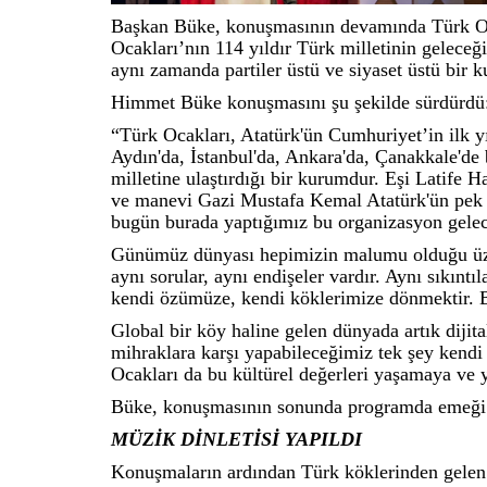
Başkan Büke, konuşmasının devamında Türk Oca
Ocakları’nın 114 yıldır Türk milletinin geleceği 
aynı zamanda partiler üstü ve siyaset üstü bir
Himmet Büke konuşmasını şu şekilde sürdürdü
“Türk Ocakları, Atatürk'ün Cumhuriyet’in ilk yı
Aydın'da, İstanbul'da, Ankara'da, Çanakkale'de
milletine ulaştırdığı bir kurumdur. Eşi Latife
ve manevi Gazi Mustafa Kemal Atatürk'ün pek 
bugün burada yaptığımız bu organizasyon gelec
Günümüz dünyası hepimizin malumu olduğu üzer
aynı sorular, aynı endişeler vardır. Aynı sıkınt
kendi özümüze, kendi köklerimize dönmektir. B
Global bir köy haline gelen dünyada artık dijit
mihraklara karşı yapabileceğimiz tek şey kendi 
Ocakları da bu kültürel değerleri yaşamaya ve 
Büke, konuşmasının sonunda programda emeği g
MÜZİK DİNLETİSİ YAPILDI
Konuşmaların ardından Türk köklerinden gelen