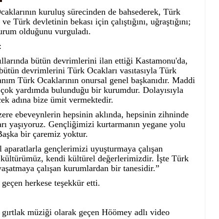
klarının kuruluş sürecinden de bahsederek, Türk
ve Türk devletinin bekası için çalıştığını, uğraştığını;
 kurum olduğunu vurguladı.
:
llarında bütün devrimlerini ilan ettiği Kastamonu'da,
 bütün devrimlerini Türk Ocakları vasıtasıyla Türk
 Hanım Türk Ocaklarının onursal genel başkanıdır. Maddi
çok yardımda bulunduğu bir kurumdur. Dolayısıyla
ek adına bize ümit vermektedir.
e ebeveynlerin hepsinin aklında, hepsinin zihninde
ıları yaşıyoruz. Gençliğimizi kurtarmanın yegane yolu
aşka bir çaremiz yoktur.
al aparatlarla gençlerimizi uyuşturmaya çalışan
kültürümüz, kendi kültürel değerlerimizdir. İşte Türk
yaşatmaya çalışan kurumlardan bir tanesidir.”
eçen herkese teşekkür etti.
 gırtlak müziği olarak geçen Höömey adlı video