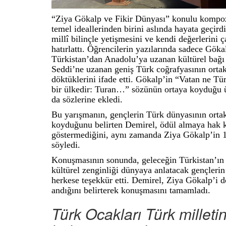
“Ziya Gökalp ve Fikir Dünyası” konulu kompozi
temel ideallerinden birini aslında hayata geçird
millî bilinçle yetişmesini ve kendi değerlerini ç
hatırlattı. Öğrencilerin yazılarında sadece Gök
Türkistan’dan Anadolu’ya uzanan kültürel bağı
Seddi’ne uzanan geniş Türk coğrafyasının ortak 
döktüklerini ifade etti. Gökalp’in “Vatan ne Tü
bir ülkedir: Turan…” sözünün ortaya koyduğu ü
da sözlerine ekledi.
Bu yarışmanın, gençlerin Türk dünyasının ortak 
koyduğunu belirten Demirel, ödül almaya hak ka
göstermediğini, aynı zamanda Ziya Gökalp’in 150 
söyledi.
Konuşmasının sonunda, geleceğin Türkistan’ın b
kültürel zenginliği dünyaya anlatacak gençleri
herkese teşekkür etti. Demirel, Ziya Gökalp’i
andığını belirterek konuşmasını tamamladı.
Türk Ocakları Türk milleti