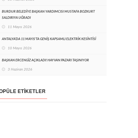
BURDUR BELEDİYE BAŞKAN YARDIMCISI MUSTAFA BOZKURT
SALDIRIYA UĞRADI
11 Mayıs 2026
ANTALYA’DA 11 MAYIS’TA GENİŞ KAPSAMLI ELEKTRİK KESİNTİSİ
10 Mayıs 2026
BAŞKAN ERCENGİZ AÇIKLADI! HAYVAN PAZARI TAŞINIYOR
3 Haziran 2026
OPÜLE ETIKETLER