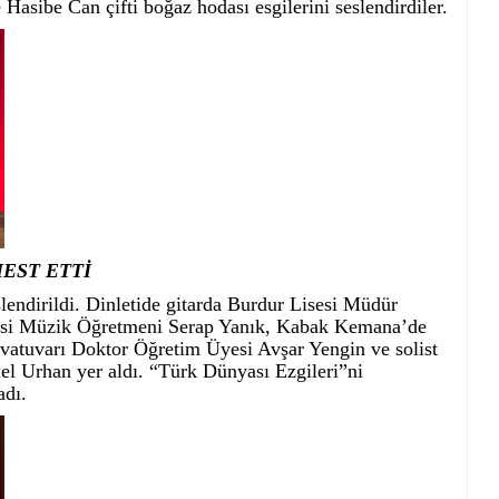
asibe Can çifti boğaz hodası esgilerini seslendirdiler.
EST ETTİ
endirildi. Dinletide gitarda Burdur Lisesi Müdür
sesi Müzik Öğretmeni Serap Yanık, Kabak Kemana’de
vatuvarı Doktor Öğretim Üyesi Avşar Yengin ve solist
el Urhan yer aldı. “Türk Dünyası Ezgileri”ni
adı.