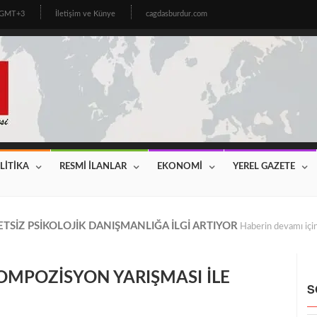
3 GMT+3
İletişim ve Künye
cagdasburdur.com
LİTİKA
RESMİ İLANLAR
EKONOMİ
YEREL GAZETE
CİNİN BEKLEDİĞİ HABER GELDİ! 2026 YILI FİYATLAR AÇIKLAN
OMPOZİSYON YARIŞMASI İLE
S