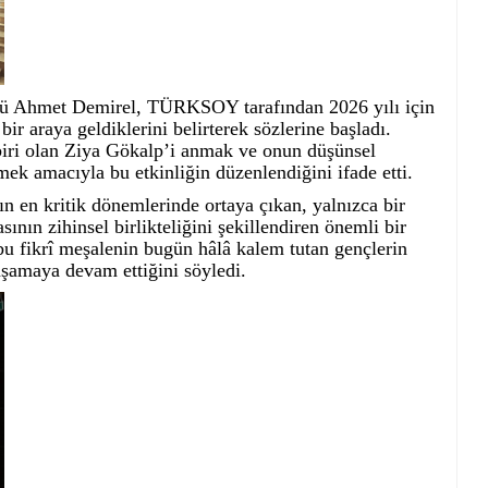
rü Ahmet Demirel, TÜRKSOY tarafından 2026 yılı için
r araya geldiklerini belirterek sözlerine başladı.
biri olan Ziya Gökalp’i anmak ve onun düşünsel
mek amacıyla bu etkinliğin düzenlendiğini ifade etti.
ın en kritik dönemlerinde ortaya çıkan, yalnızca bir
nın zihinsel birlikteliğini şekillendiren önemli bir
bu fikrî meşalenin bugün hâlâ kalem tutan gençlerin
aşamaya devam ettiğini söyledi.