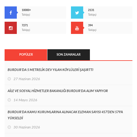
10000+
2131
Takipçi
Takipçi
7271
394
Takipçi
Takipçi
POPÜLER
SON ZAMANLAR
BURDUR’DA 5 METRELİK DEV YILAN KÖYLÜLERİ ŞAŞIRTTI
27 Haziran 2026
AİLE VE SOSYAL HİZMETLER BAKANLIĞI BURDUR’DA ALIM YAPIYOR
14 Mayıs 2026
BURDUR’DA KAMU KURUMLARINA ALINACAK ELEMAN SAYISI 457’DEN 579’A
YÜKSELDİ
30 Haziran 2026