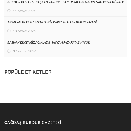
BURDUR BELEDİYE BAŞKAN YARDIMCISI MUSTAFA BOZKURT SALDIRIYA UĞRADI
11 Mayıs 2026
ANTALYA’DA 11 MAYIS’TA GENİŞ KAPSAMLI ELEKTRİK KESİNTİSİ
10 Mayıs 2026
BAŞKAN ERCENGİZ AÇIKLADI! HAYVAN PAZARI TAŞINIYOR
3 Haziran 2026
POPÜLE ETIKETLER
ÇAĞDAŞ BURDUR GAZETESI