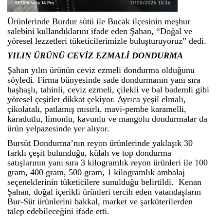
Ürünlerinde Burdur sütü ile Bucak ilçesinin meşhur
salebini kullandıklarını ifade eden Şahan, “Doğal ve
yöresel lezzetleri tüketicilerimizle buluşturuyoruz” dedi.
YILIN ÜRÜNÜ CEVİZ EZMALİ DONDURMA
Şahan yılın ürünün ceviz ezmeli dondurma olduğunu
söyledi. Firma bünyesinde sade dondurmanın yanı sıra
haşhaşlı, tahinli, ceviz ezmeli, çilekli ve bal bademli gibi
yöresel çeşitler dikkat çekiyor. Ayrıca yeşil elmalı,
çikolatalı, patlamış mısırlı, mavi-pembe karamelli,
karadutlu, limonlu, kavunlu ve mangolu dondurmalar da
ürün yelpazesinde yer alıyor.
Bursüt Dondurma’nın reyon ürünlerinde yaklaşık 30
farklı çeşit bulunduğu, külah ve top dondurma
satışlarının yanı sıra 3 kilogramlık reyon ürünleri ile 100
gram, 400 gram, 500 gram, 1 kilogramlık ambalaj
seçeneklerinin tüketicilere sunulduğu belirtildi. Kenan
Şahan, doğal içerikli ürünleri tercih eden vatandaşların
Bur-Süt ürünlerini bakkal, market ve şarküterilerden
talep edebileceğini ifade etti.