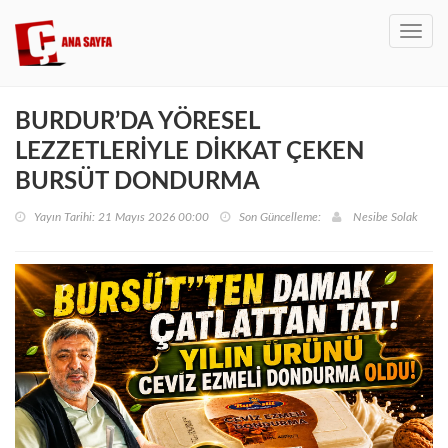
Toggl
navig
BURDUR’DA YÖRESEL
LEZZETLERİYLE DİKKAT ÇEKEN
BURSÜT DONDURMA
Yayın Tarihi: 21 Mayıs 2026 00:00
Son Güncelleme:
Nesibe Solak