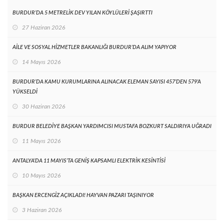
BURDUR’DA 5 METRELİK DEV YILAN KÖYLÜLERİ ŞAŞIRTTI
27 Haziran 2026
AİLE VE SOSYAL HİZMETLER BAKANLIĞI BURDUR’DA ALIM YAPIYOR
14 Mayıs 2026
BURDUR’DA KAMU KURUMLARINA ALINACAK ELEMAN SAYISI 457’DEN 579’A
YÜKSELDİ
30 Haziran 2026
BURDUR BELEDİYE BAŞKAN YARDIMCISI MUSTAFA BOZKURT SALDIRIYA UĞRADI
11 Mayıs 2026
ANTALYA’DA 11 MAYIS’TA GENİŞ KAPSAMLI ELEKTRİK KESİNTİSİ
10 Mayıs 2026
BAŞKAN ERCENGİZ AÇIKLADI! HAYVAN PAZARI TAŞINIYOR
3 Haziran 2026