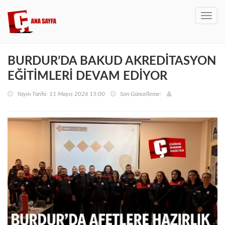
Toggl
navig
BURDUR’DA BAKUD AKREDİTASYON
EĞİTİMLERİ DEVAM EDİYOR
Yayın Tarihi: 11 Mayıs 2026 15:00
Son Güncelleme: