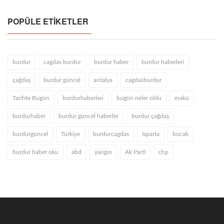
POPÜLE ETIKETLER
burdur
cagdas burdur
burdur haber
burdur haberleri
çağdaş
burdur güncel
antalya
cagdasburdur
Tarihte Bugün
burdurhaberleri
bugün neler oldu
makü
burdurhaber
burdur güncel haberler
burdur çağdaş
burdurgüncel
Türkiye
burdurcagdas
Isparta
bucak
burdur haber oku
abd
yangın
Ak Parti
chp