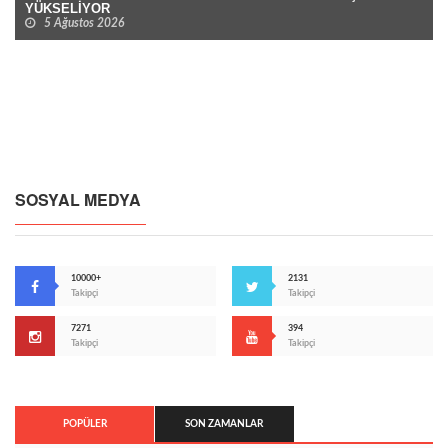
YÜKSELİYOR
5 Ağustos 2026
SOSYAL MEDYA
10000+
2131
Takipçi
Takipçi
7271
394
Takipçi
Takipçi
POPÜLER
SON ZAMANLAR