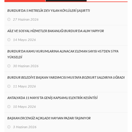
BURDUR’DA 5 METRELİK DEV YILAN KÖYLÜLERİ ŞAŞIRTTI
27 Haziran 2026
AİLE VE SOSYAL HİZMETLER BAKANLIĞI BURDUR’DA ALIM YAPIYOR
14 Mayıs 2026
BURDUR’DA KAMU KURUMLARINA ALINACAK ELEMAN SAYISI 457’DEN 579’A
YÜKSELDİ
30 Haziran 2026
BURDUR BELEDİYE BAŞKAN YARDIMCISI MUSTAFA BOZKURT SALDIRIYA UĞRADI
11 Mayıs 2026
ANTALYA’DA 11 MAYIS’TA GENİŞ KAPSAMLI ELEKTRİK KESİNTİSİ
10 Mayıs 2026
BAŞKAN ERCENGİZ AÇIKLADI! HAYVAN PAZARI TAŞINIYOR
3 Haziran 2026