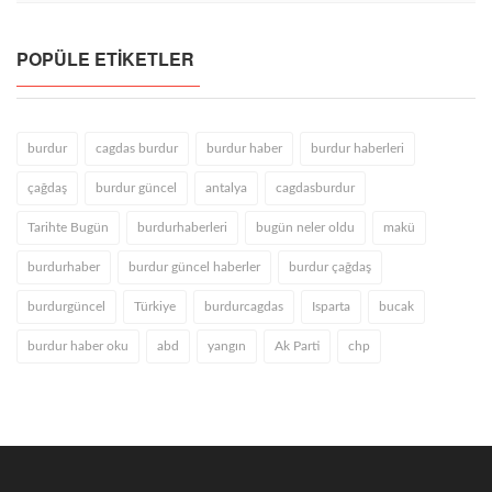
POPÜLE ETIKETLER
burdur
cagdas burdur
burdur haber
burdur haberleri
çağdaş
burdur güncel
antalya
cagdasburdur
Tarihte Bugün
burdurhaberleri
bugün neler oldu
makü
burdurhaber
burdur güncel haberler
burdur çağdaş
burdurgüncel
Türkiye
burdurcagdas
Isparta
bucak
burdur haber oku
abd
yangın
Ak Parti
chp