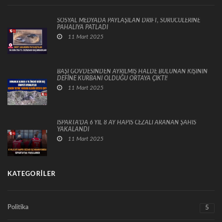
SOSYAL MEDYADA PAYLAŞILAN DRİFT, SÜRÜCÜLERİNE
PAHALIYA PATLADI
11 Mart 2025
BAŞI GÖVDESİNDEN AYRILMIŞ HALDE BULUNAN KİŞİNİN
DEFİNE KURBANI OLDUĞU ORTAYA ÇIKTI!
11 Mart 2025
ISPARTA’DA 6 YIL 8 AY HAPİS CEZALI ARANAN ŞAHIS
YAKALANDI
11 Mart 2025
KATEGORILER
Politika
5