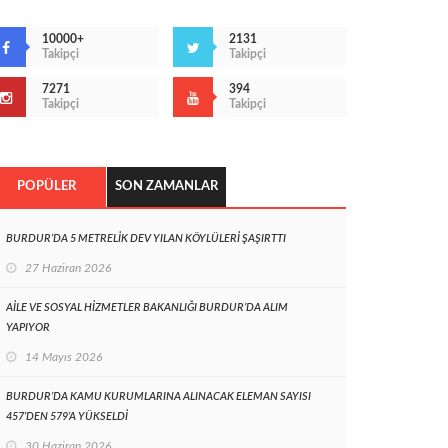
10000+
2131
Takipçi
Takipçi
7271
394
Takipçi
Takipçi
POPÜLER
SON ZAMANLAR
BURDUR’DA 5 METRELİK DEV YILAN KÖYLÜLERİ ŞAŞIRTTI
27 Haziran 2026
AİLE VE SOSYAL HİZMETLER BAKANLIĞI BURDUR’DA ALIM
YAPIYOR
14 Mayıs 2026
BURDUR’DA KAMU KURUMLARINA ALINACAK ELEMAN SAYISI
457’DEN 579’A YÜKSELDİ
30 Haziran 2026