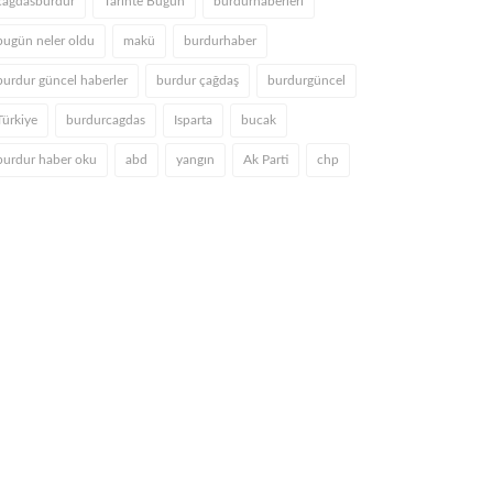
cagdasburdur
Tarihte Bugün
burdurhaberleri
bugün neler oldu
makü
burdurhaber
burdur güncel haberler
burdur çağdaş
burdurgüncel
Türkiye
burdurcagdas
Isparta
bucak
burdur haber oku
abd
yangın
Ak Parti
chp