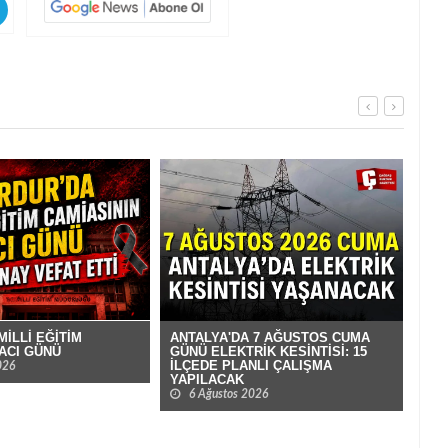
İLLİ EĞİTİM
ANTALYA'DA 7 AĞUSTOS CUMA
ISP
 ACI GÜNÜ
GÜNÜ ELEKTRİK KESİNTİSİ: 15
GÜN
İLÇEDE PLANLI ÇALIŞMA
026
6
YAPILACAK
6 Ağustos 2026