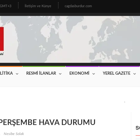
3 GMT+3
İletişim ve Künye
cagdasburdur.com
LİTİKA
RESMİ İLANLAR
EKONOMİ
YEREL GAZETE
CİNİN BEKLEDİĞİ HABER GELDİ! 2026 YILI FİYATLAR AÇIKLAN
6 PERŞEMBE HAVA DURUMU
S
Nesibe Solak