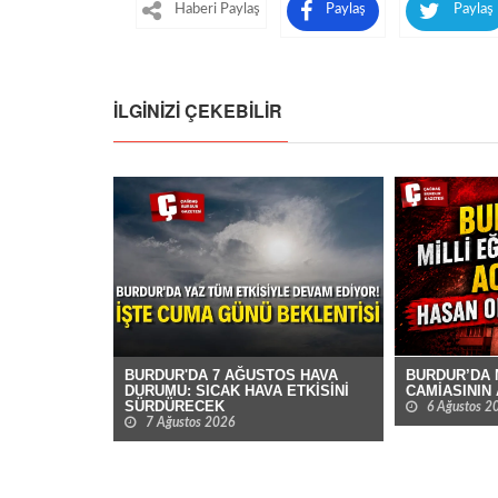
Haberi Paylaş
Paylaş
Paylaş
İLGINIZI ÇEKEBILIR
BURDUR’DA M
BURDUR'DA 7 AĞUSTOS HAVA
CAMİASININ
DURUMU: SICAK HAVA ETKİSİNİ
SÜRDÜRECEK
6 Ağustos 2
7 Ağustos 2026