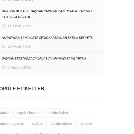
BURDUR BELEDİYE BAŞKAN YARDIMCISI MUSTAFA BOZKURT
SALDIRIYA UĞRADI
11 Mayıs 2026
ANTALYA’DA 11 MAYIS’TA GENİŞ KAPSAMLI ELEKTRİK KESİNTİSİ
10 Mayıs 2026
BAŞKAN ERCENGİZ AÇIKLADI! HAYVAN PAZARI TAŞINIYOR
3 Haziran 2026
OPÜLE ETIKETLER
burdur
cagdas burdur
burdur haber
burdur haberleri
çağdaş
burdur güncel
antalya