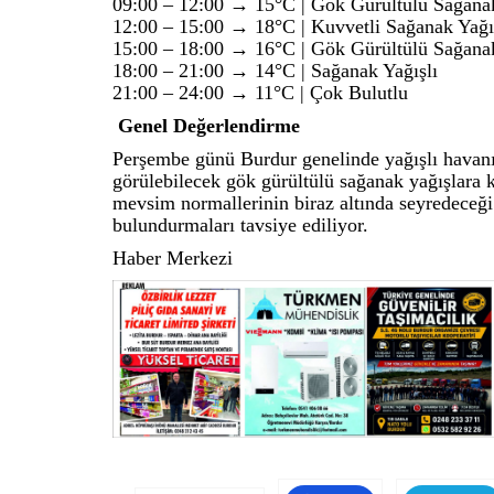
09:00 – 12:00 → 15°C | Gök Gürültülü Sağanak
12:00 – 15:00 → 18°C | Kuvvetli Sağanak Yağı
15:00 – 18:00 → 16°C | Gök Gürültülü Sağanak
18:00 – 21:00 → 14°C | Sağanak Yağışlı
21:00 – 24:00 → 11°C | Çok Bulutlu
Genel Değerlendirme
Perşembe günü Burdur genelinde yağışlı havanın 
görülebilecek gök gürültülü sağanak yağışlara k
mevsim normallerinin biraz altında seyredeceği 
bulundurmaları tavsiye ediliyor.
Haber Merkezi