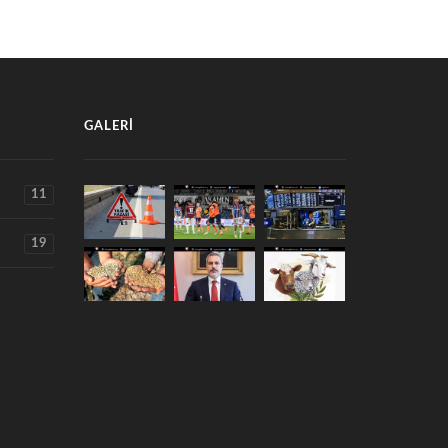
GALERI
11
19