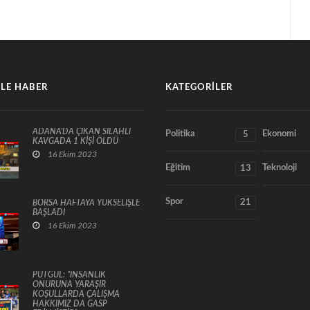
LE HABER
KATEGORILER
ADANA'DA ÇIKAN SİLAHLI
Politika
Ekonomi
5
KAVGADA 1 KİŞİ ÖLDÜ
16 Ekim 2023
Eğitim
Teknoloji
13
Spor
21
BORSA HAFTAYA YÜKSELİŞLE
BAŞLADI
16 Ekim 2023
PUTGÜL: “İNSANLIK
ONURUNA YARAŞIR
KOŞULLARDA ÇALIŞMA
HAKKIMIZ DA GASP