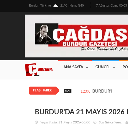
Burdur, Türkiye
21°C
Nem: %40
7 Ağustos Cuma 00:0
ANA SAYFA
GÜNCEL
PO
FLAŞ HABER
BURDUR’DA ÜRETİ
YENI
12:08
BURDUR’DA 21 MAYIS 202
Yayın Tarihi: 21 Mayıs 2026 00:00
Son Güncelleme: