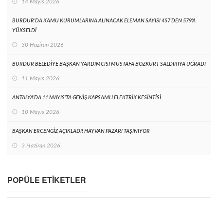
14 Mayıs 2026
BURDUR’DA KAMU KURUMLARINA ALINACAK ELEMAN SAYISI 457’DEN 579’A
YÜKSELDİ
30 Haziran 2026
BURDUR BELEDİYE BAŞKAN YARDIMCISI MUSTAFA BOZKURT SALDIRIYA UĞRADI
11 Mayıs 2026
ANTALYA’DA 11 MAYIS’TA GENİŞ KAPSAMLI ELEKTRİK KESİNTİSİ
10 Mayıs 2026
BAŞKAN ERCENGİZ AÇIKLADI! HAYVAN PAZARI TAŞINIYOR
3 Haziran 2026
POPÜLE ETIKETLER