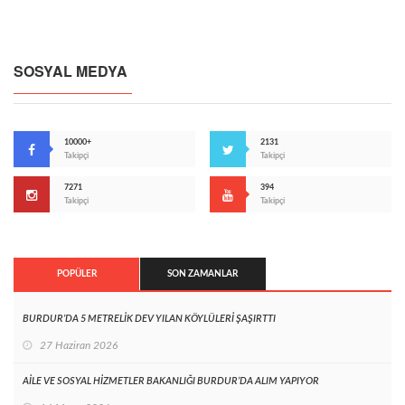
SOSYAL MEDYA
10000+
2131
Takipçi
Takipçi
7271
394
Takipçi
Takipçi
POPÜLER
SON ZAMANLAR
BURDUR’DA 5 METRELİK DEV YILAN KÖYLÜLERİ ŞAŞIRTTI
27 Haziran 2026
AİLE VE SOSYAL HİZMETLER BAKANLIĞI BURDUR’DA ALIM YAPIYOR