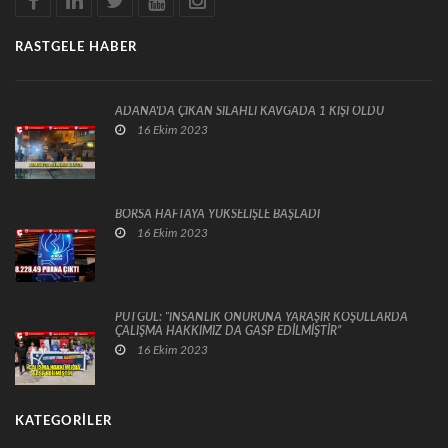
RASTGELE HABER
ADANA'DA ÇIKAN SİLAHLI KAVGADA 1 KİŞİ ÖLDÜ
16 Ekim 2023
BORSA HAFTAYA YÜKSELİŞLE BAŞLADI
16 Ekim 2023
PUTGÜL: “İNSANLIK ONURUNA YARAŞIR KOŞULLARDA
ÇALIŞMA HAKKIMIZ DA GASP EDİLMİŞTİR”
16 Ekim 2023
KATEGORILER