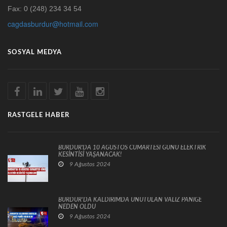
Fax: 0 (248) 234 34 54
cagdasburdur@hotmail.com
SOSYAL MEDYA
RASTGELE HABER
BURDUR'DA 10 AĞUSTOS CUMARTESİ GÜNÜ ELEKTRİK
KESİNTİSİ YAŞANACAK!
9 Ağustos 2024
BURDUR’DA KALDIRIMDA UNUTULAN VALİZ PANİĞE
NEDEN OLDU
9 Ağustos 2024