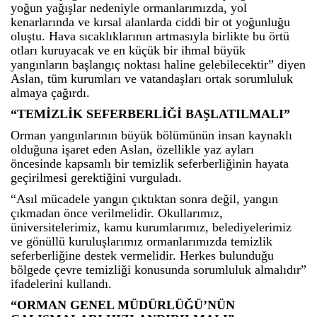
yoğun yağışlar nedeniyle ormanlarımızda, yol
kenarlarında ve kırsal alanlarda ciddi bir ot yoğunluğu
oluştu. Hava sıcaklıklarının artmasıyla birlikte bu örtü
otları kuruyacak ve en küçük bir ihmal büyük
yangınların başlangıç noktası haline gelebilecektir” diyen
Aslan, tüm kurumları ve vatandaşları ortak sorumluluk
almaya çağırdı.
“TEMİZLİK SEFERBERLİĞİ BAŞLATILMALI”
Orman yangınlarının büyük bölümünün insan kaynaklı
olduğuna işaret eden Aslan, özellikle yaz ayları
öncesinde kapsamlı bir temizlik seferberliğinin hayata
geçirilmesi gerektiğini vurguladı.
“Asıl mücadele yangın çıktıktan sonra değil, yangın
çıkmadan önce verilmelidir. Okullarımız,
üniversitelerimiz, kamu kurumlarımız, belediyelerimiz
ve gönüllü kuruluşlarımız ormanlarımızda temizlik
seferberliğine destek vermelidir. Herkes bulunduğu
bölgede çevre temizliği konusunda sorumluluk almalıdır”
ifadelerini kullandı.
“ORMAN GENEL MÜDÜRLÜĞÜ’NÜN