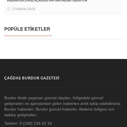
BAŞKAN ERCENGİZ AÇIKLADI! HAYVAN PAZARI TAŞINIYOR
3 Haziran 2026
POPÜLE ETIKETLER
ÇAĞDAŞ BURDUR GAZETESI
Burdur ilinde yaşanan güncel olayları, bölgedeki güncel
gelişmeleri ve ajanslardan gelen haberleri anlık takip edebilirsiniz.
Burdur haberleri. Burdur güncel haberler. Akdeniz bölgesi son
dakika gelişmeleri.
Telefon: 0 (248) 234 43 10