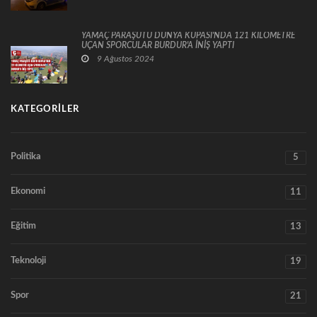
YAMAÇ PARAŞÜTÜ DÜNYA KUPASI'NDA 121 KİLOMETRE
UÇAN SPORCULAR BURDUR'A İNİŞ YAPTI
9 Ağustos 2024
KATEGORILER
Politika
5
Ekonomi
11
Eğitim
13
Teknoloji
19
Spor
21