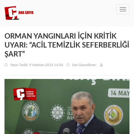
Toggl
navig
ORMAN YANGINLARI İÇİN KRİTİK
UYARI: “ACİL TEMİZLİK SEFERBERLİĞİ
ŞART”
Yayın Tarihi: 9 Haziran 2026 14:00
Son Güncelleme: