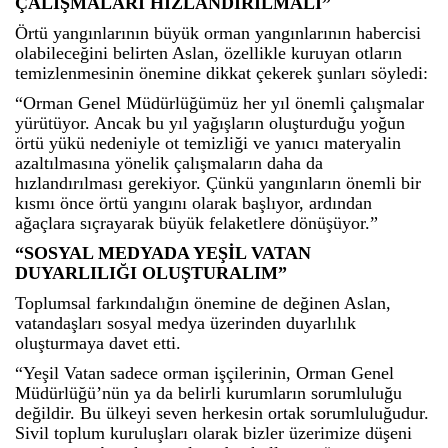
ÇALIŞMALARI HIZLANDIRILMALI”
Örtü yangınlarının büyük orman yangınlarının habercisi
olabileceğini belirten Aslan, özellikle kuruyan otların
temizlenmesinin önemine dikkat çekerek şunları söyledi:
“Orman Genel Müdürlüğümüz her yıl önemli çalışmalar
yürütüyor. Ancak bu yıl yağışların oluşturduğu yoğun
örtü yükü nedeniyle ot temizliği ve yanıcı materyalin
azaltılmasına yönelik çalışmaların daha da
hızlandırılması gerekiyor. Çünkü yangınların önemli bir
kısmı önce örtü yangını olarak başlıyor, ardından
ağaçlara sıçrayarak büyük felaketlere dönüşüyor.”
“SOSYAL MEDYADA YEŞİL VATAN
DUYARLILIĞI OLUŞTURALIM”
Toplumsal farkındalığın önemine de değinen Aslan,
vatandaşları sosyal medya üzerinden duyarlılık
oluşturmaya davet etti.
“Yeşil Vatan sadece orman işçilerinin, Orman Genel
Müdürlüğü’nün ya da belirli kurumların sorumluluğu
değildir. Bu ülkeyi seven herkesin ortak sorumluluğudur.
Sivil toplum kuruluşları olarak bizler üzerimize düşeni