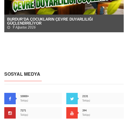
BURDUR’DA ÇOCUKLARIN ÇEVRE DUYARLILIĞI
GÜÇLENDİRİLİYOR
9 Ağustos 2026
SOSYAL MEDYA
10000+
2131
Takipçi
Takipçi
7271
394
Takipçi
Takipçi