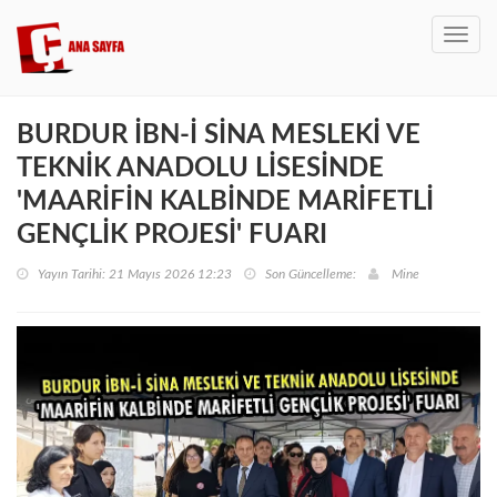
Toggl
navig
BURDUR İBN-İ SİNA MESLEKİ VE
TEKNİK ANADOLU LİSESİNDE
'MAARİFİN KALBİNDE MARİFETLİ
GENÇLİK PROJESİ' FUARI
Yayın Tarihi: 21 Mayıs 2026 12:23
Son Güncelleme:
Mine