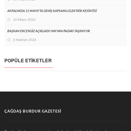
ANTALYA’DA 11 MAYIS’TA GENİŞ KAPSAMLI ELEKTRİK KESİNTİSİ
10 Mayıs 2026
BAŞKAN ERCENGİZ AÇIKLADI! HAYVAN PAZARI TAŞINIYOR
3 Haziran 2026
POPÜLE ETIKETLER
ÇAĞDAŞ BURDUR GAZETESI