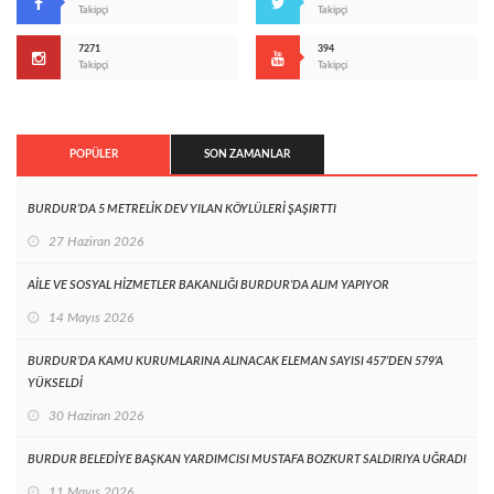
Takipçi
Takipçi
7271
394
Takipçi
Takipçi
POPÜLER
SON ZAMANLAR
BURDUR’DA 5 METRELİK DEV YILAN KÖYLÜLERİ ŞAŞIRTTI
27 Haziran 2026
AİLE VE SOSYAL HİZMETLER BAKANLIĞI BURDUR’DA ALIM YAPIYOR
14 Mayıs 2026
BURDUR’DA KAMU KURUMLARINA ALINACAK ELEMAN SAYISI 457’DEN 579’A
YÜKSELDİ
30 Haziran 2026
BURDUR BELEDİYE BAŞKAN YARDIMCISI MUSTAFA BOZKURT SALDIRIYA UĞRADI
11 Mayıs 2026