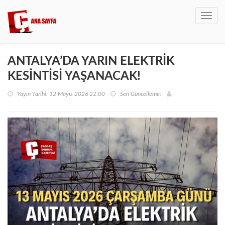
Toggl
navig
ANTALYA’DA YARIN ELEKTRİK
KESİNTİSİ YAŞANACAK!
Yayın Tarihi: 12 Mayıs 2026 22:00
Son Güncelleme: