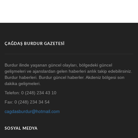
ÇAĞDAŞ BURDUR GAZETESI
Burdur ilinde yaşanan güncel olayları, bölgedeki güncel
gelişmeleri ve ajanslardan gelen haberleri anlık takip edebilirsiniz.
Burdur haberleri. Burdur güncel haberler. Akdeniz bölgesi son
dakika gelişmeleri.
Telefon: 0 (248) 234 43 10
Fax: 0 (248) 234 34 54
cagdasburdur@hotmail.com
SOSYAL MEDYA