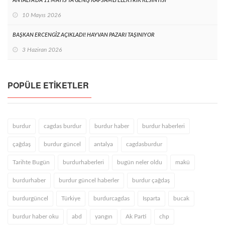
ANTALYA’DA 11 MAYIS’TA GENİŞ KAPSAMLI ELEKTRİK KESİNTİSİ
10 Mayıs 2026
BAŞKAN ERCENGİZ AÇIKLADI! HAYVAN PAZARI TAŞINIYOR
3 Haziran 2026
POPÜLE ETIKETLER
burdur
cagdas burdur
burdur haber
burdur haberleri
çağdaş
burdur güncel
antalya
cagdasburdur
Tarihte Bugün
burdurhaberleri
bugün neler oldu
makü
burdurhaber
burdur güncel haberler
burdur çağdaş
burdurgüncel
Türkiye
burdurcagdas
Isparta
bucak
burdur haber oku
abd
yangın
Ak Parti
chp