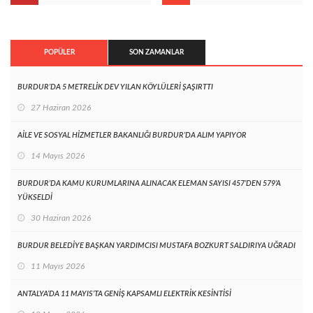
POPÜLER
SON ZAMANLAR
BURDUR’DA 5 METRELİK DEV YILAN KÖYLÜLERİ ŞAŞIRTTI
27 Haziran 2026
AİLE VE SOSYAL HİZMETLER BAKANLIĞI BURDUR’DA ALIM YAPIYOR
14 Mayıs 2026
BURDUR’DA KAMU KURUMLARINA ALINACAK ELEMAN SAYISI 457’DEN 579’A
YÜKSELDİ
30 Haziran 2026
BURDUR BELEDİYE BAŞKAN YARDIMCISI MUSTAFA BOZKURT SALDIRIYA UĞRADI
11 Mayıs 2026
ANTALYA’DA 11 MAYIS’TA GENİŞ KAPSAMLI ELEKTRİK KESİNTİSİ