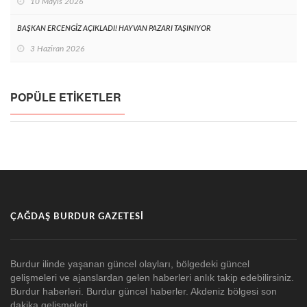
10 Mayıs 2026
BAŞKAN ERCENGİZ AÇIKLADI! HAYVAN PAZARI TAŞINIYOR
3 Haziran 2026
POPÜLE ETIKETLER
ÇAĞDAŞ BURDUR GAZETESI
Burdur ilinde yaşanan güncel olayları, bölgedeki güncel
gelişmeleri ve ajanslardan gelen haberleri anlık takip edebilirsiniz.
Burdur haberleri. Burdur güncel haberler. Akdeniz bölgesi son
dakika gelişmeleri.