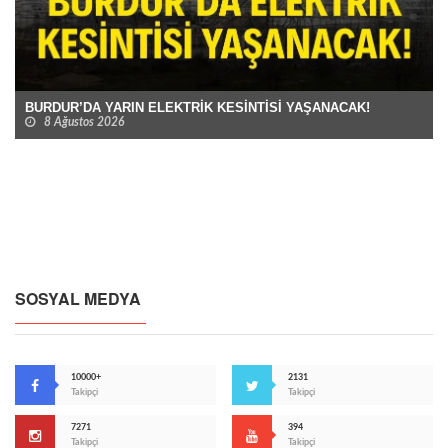
BURDUR’DA YARIN ELEKTRİK KESİNTİSİ YAŞANACAK!
8 Ağustos 2026
SOSYAL MEDYA
10000+
2131
Takipçi
Takipçi
7271
394
Takipçi
Takipçi