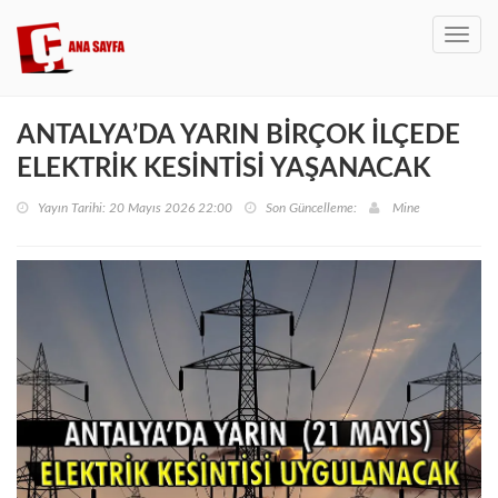
Toggl
navig
ANTALYA’DA YARIN BİRÇOK İLÇEDE
ELEKTRİK KESİNTİSİ YAŞANACAK
Yayın Tarihi: 20 Mayıs 2026 22:00
Son Güncelleme:
Mine