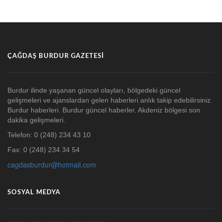
ÇAĞDAŞ BURDUR GAZETESI
Burdur ilinde yaşanan güncel olayları, bölgedeki güncel
gelişmeleri ve ajanslardan gelen haberleri anlık takip edebilirsiniz.
Burdur haberleri. Burdur güncel haberler. Akdeniz bölgesi son
dakika gelişmeleri.
Telefon: 0 (248) 234 43 10
Fax: 0 (248) 234 34 54
cagdasburdur@hotmail.com
SOSYAL MEDYA