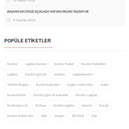
10 Mayıs 2026
BAŞKAN ERCENGİZ AÇIKLADI! HAYVAN PAZARI TAŞINIYOR
3 Haziran 2026
POPÜLE ETIKETLER
burdur
cagdas burdur
burdur haber
burdur haberleri
çağdaş
burdur güncel
antalya
cagdasburdur
Tarihte Bugün
burdurhaberleri
bugün neler oldu
makü
burdurhaber
burdur güncel haberler
burdur çağdaş
burdurgüncel
Türkiye
burdurcagdas
Isparta
bucak
burdur haber oku
abd
yangın
Ak Parti
chp