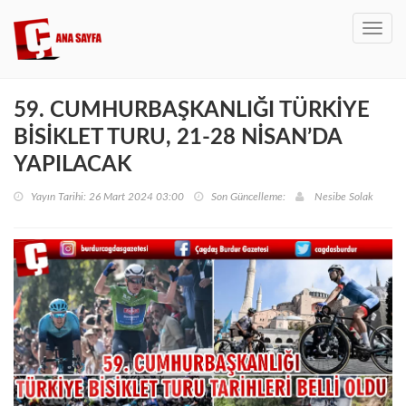
Toggl
navig
59. CUMHURBAŞKANLIĞI TÜRKİYE
BİSİKLET TURU, 21-28 NİSAN’DA
YAPILACAK
Yayın Tarihi: 26 Mart 2024 03:00
Son Güncelleme:
Nesibe Solak