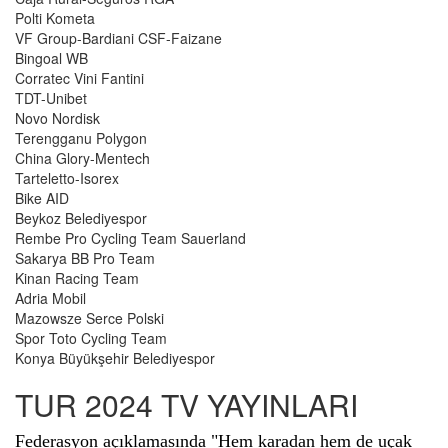
Polti Kometa
VF Group-Bardiani CSF-Faizane
Bingoal WB
Corratec Vini Fantini
TDT-Unibet
Novo Nordisk
Terengganu Polygon
China Glory-Mentech
Tarteletto-Isorex
Bike AID
Beykoz Belediyespor
Rembe Pro Cycling Team Sauerland
Sakarya BB Pro Team
Kinan Racing Team
Adria Mobil
Mazowsze Serce Polski
Spor Toto Cycling Team
Konya Büyükşehir Belediyespor
TUR 2024 TV YAYINLARI
Federasyon açıklamasında "Hem karadan hem de uçak