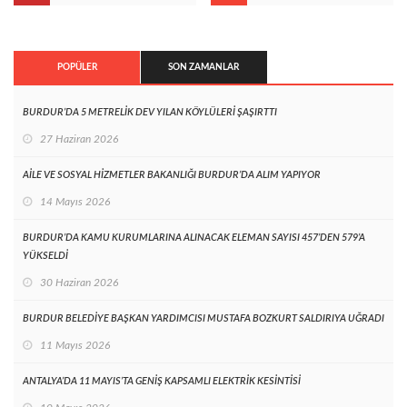
POPÜLER
SON ZAMANLAR
BURDUR’DA 5 METRELİK DEV YILAN KÖYLÜLERİ ŞAŞIRTTI
27 Haziran 2026
AİLE VE SOSYAL HİZMETLER BAKANLIĞI BURDUR’DA ALIM YAPIYOR
14 Mayıs 2026
BURDUR’DA KAMU KURUMLARINA ALINACAK ELEMAN SAYISI 457’DEN 579’A
YÜKSELDİ
30 Haziran 2026
BURDUR BELEDİYE BAŞKAN YARDIMCISI MUSTAFA BOZKURT SALDIRIYA UĞRADI
11 Mayıs 2026
ANTALYA’DA 11 MAYIS’TA GENİŞ KAPSAMLI ELEKTRİK KESİNTİSİ