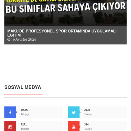
MAKÜ'DE PROFESYONEL SPOR ORTAMINDA UYGULAMALI
EĞİTİM
6 Ağustos 2026
SOSYAL MEDYA
10000+
2131
Takipçi
Takipçi
7271
394
Takipçi
Takipçi