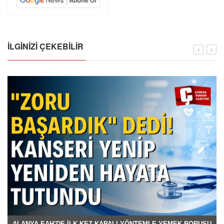
İLGINIZI ÇEKEBILIR
ALANYA EAH’DE İLK KEZ KAPALI YÖNTEMLE YEMEK BORUSU