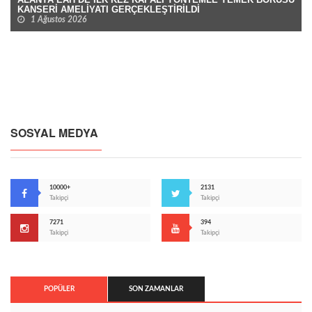
KANSERİ AMELİYATI GERÇEKLEŞTİRİLDİ
1 Ağustos 2026
SOSYAL MEDYA
10000+
2131
Takipçi
Takipçi
7271
394
Takipçi
Takipçi
POPÜLER
SON ZAMANLAR