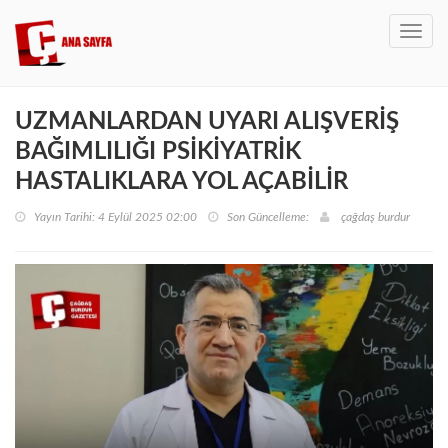
Toggl
navig
UZMANLARDAN UYARI ALIŞVERİŞ
BAĞIMLILIĞI PSİKİYATRİK
HASTALIKLARA YOL AÇABİLİR
Yayın Tarihi: 4 Eylül 2025 02:00
Son Güncelleme:
çağdaş burdur