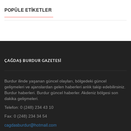
POPÜLE ETIKETLER
ÇAĞDAŞ BURDUR GAZETESI
Burdur ilinde yaşanan güncel olayları, bölgedeki güncel
gelişmeleri ve ajanslardan gelen haberleri anlık takip edebilirsiniz.
Burdur haberleri. Burdur güncel haberler. Akdeniz bölgesi son
dakika gelişmeleri.
Telefon: 0 (248) 234 43 10
Fax: 0 (248) 234 34 54
cagdasburdur@hotmail.com