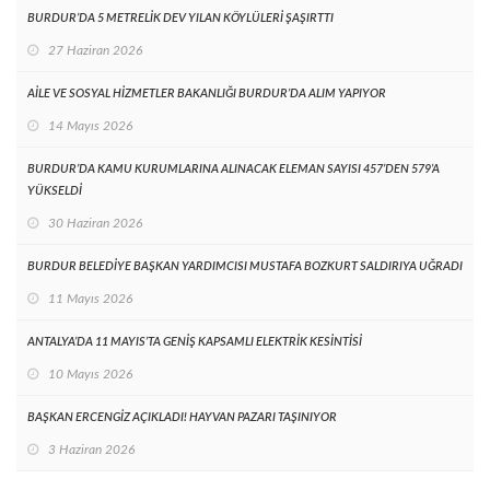
BURDUR’DA 5 METRELİK DEV YILAN KÖYLÜLERİ ŞAŞIRTTI
27 Haziran 2026
AİLE VE SOSYAL HİZMETLER BAKANLIĞI BURDUR’DA ALIM YAPIYOR
14 Mayıs 2026
BURDUR’DA KAMU KURUMLARINA ALINACAK ELEMAN SAYISI 457’DEN 579’A
YÜKSELDİ
30 Haziran 2026
BURDUR BELEDİYE BAŞKAN YARDIMCISI MUSTAFA BOZKURT SALDIRIYA UĞRADI
11 Mayıs 2026
ANTALYA’DA 11 MAYIS’TA GENİŞ KAPSAMLI ELEKTRİK KESİNTİSİ
10 Mayıs 2026
BAŞKAN ERCENGİZ AÇIKLADI! HAYVAN PAZARI TAŞINIYOR
3 Haziran 2026