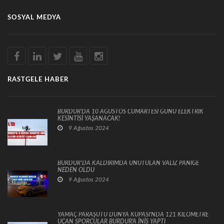
SOSYAL MEDYA
RASTGELE HABER
BURDUR'DA 10 AĞUSTOS CUMARTESİ GÜNÜ ELEKTRİK
KESİNTİSİ YAŞANACAK!
9 Ağustos 2024
BURDUR’DA KALDIRIMDA UNUTULAN VALİZ PANİĞE
NEDEN OLDU
9 Ağustos 2024
YAMAÇ PARAŞÜTÜ DÜNYA KUPASI'NDA 121 KİLOMETRE
UÇAN SPORCULAR BURDUR'A İNİŞ YAPTI