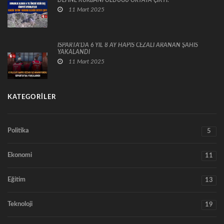
DEFİNE KURBANI OLDUĞU ORTAYA ÇIKTI!
11 Mart 2025
ISPARTA’DA 6 YIL 8 AY HAPİS CEZALI ARANAN ŞAHIS
YAKALANDI
11 Mart 2025
KATEGORILER
Politika
5
Ekonomi
11
Eğitim
13
Teknoloji
19