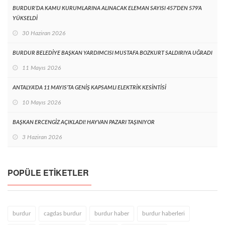
BURDUR’DA KAMU KURUMLARINA ALINACAK ELEMAN SAYISI 457’DEN 579’A
YÜKSELDİ
30 Haziran 2026
BURDUR BELEDİYE BAŞKAN YARDIMCISI MUSTAFA BOZKURT SALDIRIYA UĞRADI
11 Mayıs 2026
ANTALYA’DA 11 MAYIS’TA GENİŞ KAPSAMLI ELEKTRİK KESİNTİSİ
10 Mayıs 2026
BAŞKAN ERCENGİZ AÇIKLADI! HAYVAN PAZARI TAŞINIYOR
3 Haziran 2026
POPÜLE ETIKETLER
burdur
cagdas burdur
burdur haber
burdur haberleri