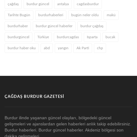
çağdaş
burdur güncel
antalya
cagdasburdur
Tarihte Bugün
burdurhaberleri
bugün neler oldu
makü
burdurhaber
burdur güncel haberler
burdur çağdaş
burdurgüncel
Türkiye
burdurcagdas
Isparta
bucak
burdur haber oku
abd
yangın
Ak Parti
chp
ÇAĞDAŞ BURDUR GAZETESI
Burdur ilinde yaşanan güncel olayları, bölgedeki güncel
gelişmeleri ve ajanslardan gelen haberleri anlık takip edebilirsiniz.
Burdur haberleri. Burdur güncel haberler. Akdeniz bölgesi son
dakika gelişmeleri.