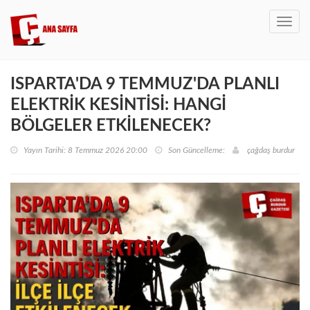
Toggl
navig
ISPARTA'DA 9 TEMMUZ'DA PLANLI
ELEKTRİK KESİNTİSİ: HANGİ
BÖLGELER ETKİLENECEK?
Yayın Tarihi: 8 Temmuz 2026 20:00
Son Güncelleme:
çağdaş burdur