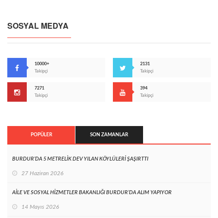
SOSYAL MEDYA
10000+
2131
Takipçi
Takipçi
7271
394
Takipçi
Takipçi
POPÜLER
SON ZAMANLAR
BURDUR’DA 5 METRELİK DEV YILAN KÖYLÜLERİ ŞAŞIRTTI
27 Haziran 2026
AİLE VE SOSYAL HİZMETLER BAKANLIĞI BURDUR’DA ALIM YAPIYOR
14 Mayıs 2026