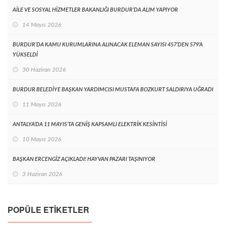
AİLE VE SOSYAL HİZMETLER BAKANLIĞI BURDUR’DA ALIM YAPIYOR
14 Mayıs 2026
BURDUR’DA KAMU KURUMLARINA ALINACAK ELEMAN SAYISI 457’DEN 579’A
YÜKSELDİ
30 Haziran 2026
BURDUR BELEDİYE BAŞKAN YARDIMCISI MUSTAFA BOZKURT SALDIRIYA UĞRADI
11 Mayıs 2026
ANTALYA’DA 11 MAYIS’TA GENİŞ KAPSAMLI ELEKTRİK KESİNTİSİ
10 Mayıs 2026
BAŞKAN ERCENGİZ AÇIKLADI! HAYVAN PAZARI TAŞINIYOR
3 Haziran 2026
POPÜLE ETIKETLER