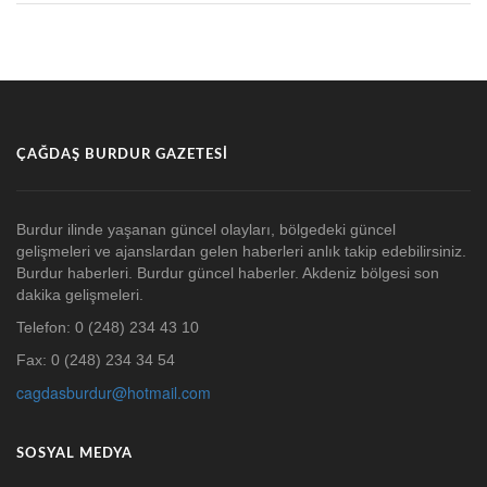
ÇAĞDAŞ BURDUR GAZETESI
Burdur ilinde yaşanan güncel olayları, bölgedeki güncel
gelişmeleri ve ajanslardan gelen haberleri anlık takip edebilirsiniz.
Burdur haberleri. Burdur güncel haberler. Akdeniz bölgesi son
dakika gelişmeleri.
Telefon: 0 (248) 234 43 10
Fax: 0 (248) 234 34 54
cagdasburdur@hotmail.com
SOSYAL MEDYA