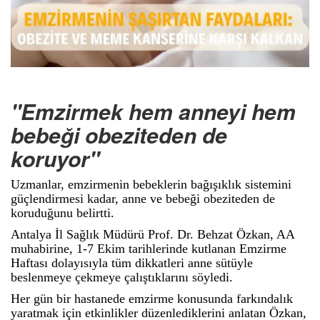
"Emzirmek hem anneyi hem
bebeği obeziteden de
koruyor"
Uzmanlar, emzirmenin bebeklerin bağışıklık sistemini
güçlendirmesi kadar, anne ve bebeği obeziteden de
koruduğunu belirtti.
Antalya İl Sağlık Müdürü Prof. Dr. Behzat Özkan, AA
muhabirine, 1-7 Ekim tarihlerinde kutlanan Emzirme
Haftası dolayısıyla tüm dikkatleri anne sütüyle
beslenmeye çekmeye çalıştıklarını söyledi.
Her gün bir hastanede emzirme konusunda farkındalık
yaratmak için etkinlikler düzenlediklerini anlatan Özkan,