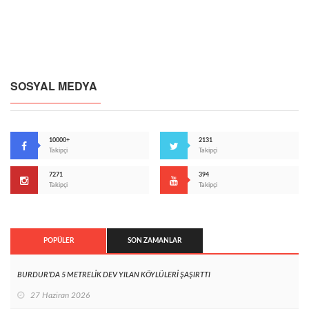
SOSYAL MEDYA
10000+
2131
Takipçi
Takipçi
7271
394
Takipçi
Takipçi
POPÜLER
SON ZAMANLAR
BURDUR’DA 5 METRELİK DEV YILAN KÖYLÜLERİ ŞAŞIRTTI
27 Haziran 2026