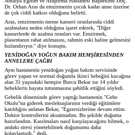
Antalya Eğitim ve Araştırma Hastanesi Başhekimi Doç.
Dr. Orhan Aras da emzirmenin çocuk kadar anne üzerine
de çok ciddi katkısı olduğunu belirtti.
Aras, emzirmenin meme kanseri oranlarında ciddi
azalmalara neden olduğuna işaret ederek, "Diğer
kanserlerde de azalma oranları var. Emzirmek,
plasentanın rahat atılmasını, rahmin eski haline gelmesini
hızlandırıyor." diye konuştu.
YENİDOĞAN YOĞUN BAKIM HEMŞİRESİNDEN
ANNELERE ÇAĞRI
Aynı hastanenin yenidoğan yoğun bakım servisinde
görev yapan ve normal doğumla ikinci bebeğini kucağına
alan 31 yaşındaki hemşire Burcu Bekar ise 14 yıldır
bebeklerin hayata tutunmasına şahitlik ettiğini söyledi.
Gebelik döneminde görev yaptığı hastanenin "Gebe
Okulu"na giderek meslektaşlarının verdiği eğitimlere
katıldığını anlatan Bekar, "Egzersizlerime devam ettim.
Doktor kontrollerini aksatmadım. Bu şekilde doğuma
hazırlandım. Kasılmaları nasıl karşılayacağımı bilmek, o
andaki stresi yönetebilmek doğumumu daha
kolaylaştırdı." dedi.