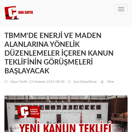
Toggl
navig
TBMM'DE ENERJİ VE MADEN
ALANLARINA YÖNELİK
DÜZENLEMELER İÇEREN KANUN
TEKLİFİNİN GÖRÜŞMELERİ
BAŞLAYACAK
Yayın Tarihi: 23 Haziran 2025 08:30
Son Güncelleme:
Mine