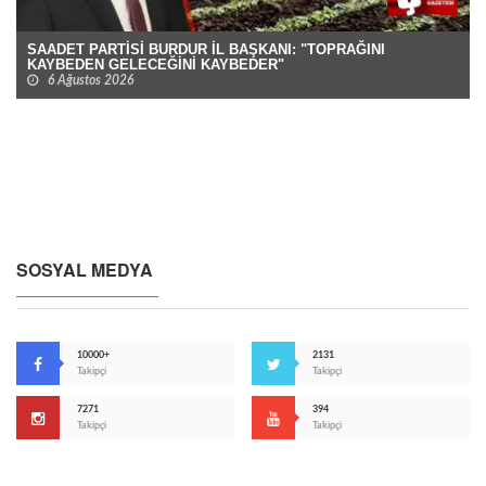
SAADET PARTİSİ BURDUR İL BAŞKANI: "TOPRAĞINI
KAYBEDEN GELECEĞİNİ KAYBEDER"
6 Ağustos 2026
SOSYAL MEDYA
10000+
2131
Takipçi
Takipçi
7271
394
Takipçi
Takipçi