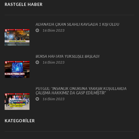
RASTGELE HABER
ADANA'DA ÇIKAN SİLAHLI KAVGADA 1 KİŞİ ÖLDÜ
16 Ekim 2023
BORSA HAFTAYA YÜKSELİŞLE BAŞLADI
16 Ekim 2023
PUTGÜL: “İNSANLIK ONURUNA YARAŞIR KOŞULLARDA
ÇALIŞMA HAKKIMIZ DA GASP EDİLMİŞTİR”
16 Ekim 2023
KATEGORILER