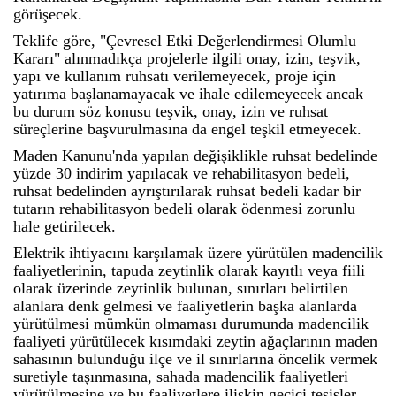
görüşecek.
Teklife göre, "Çevresel Etki Değerlendirmesi Olumlu
Kararı" alınmadıkça projelerle ilgili onay, izin, teşvik,
yapı ve kullanım ruhsatı verilemeyecek, proje için
yatırıma başlanamayacak ve ihale edilemeyecek ancak
bu durum söz konusu teşvik, onay, izin ve ruhsat
süreçlerine başvurulmasına da engel teşkil etmeyecek.
Maden Kanunu'nda yapılan değişiklikle ruhsat bedelinde
yüzde 30 indirim yapılacak ve rehabilitasyon bedeli,
ruhsat bedelinden ayrıştırılarak ruhsat bedeli kadar bir
tutarın rehabilitasyon bedeli olarak ödenmesi zorunlu
hale getirilecek.
Elektrik ihtiyacını karşılamak üzere yürütülen madencilik
faaliyetlerinin, tapuda zeytinlik olarak kayıtlı veya fiili
olarak üzerinde zeytinlik bulunan, sınırları belirtilen
alanlara denk gelmesi ve faaliyetlerin başka alanlarda
yürütülmesi mümkün olmaması durumunda madencilik
faaliyeti yürütülecek kısımdaki zeytin ağaçlarının maden
sahasının bulunduğu ilçe ve il sınırlarına öncelik vermek
suretiyle taşınmasına, sahada madencilik faaliyetleri
yürütülmesine ve bu faaliyetlere ilişkin geçici tesisler