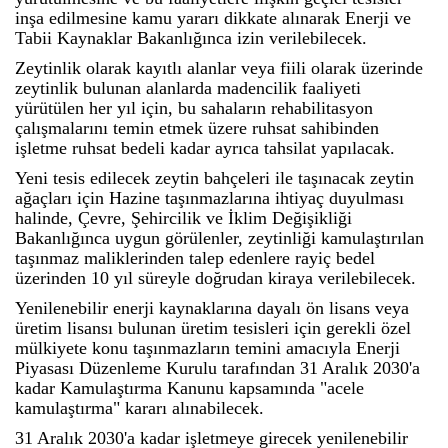
inşa edilmesine kamu yararı dikkate alınarak Enerji ve
Tabii Kaynaklar Bakanlığınca izin verilebilecek.
Zeytinlik olarak kayıtlı alanlar veya fiili olarak üzerinde
zeytinlik bulunan alanlarda madencilik faaliyeti
yürütülen her yıl için, bu sahaların rehabilitasyon
çalışmalarını temin etmek üzere ruhsat sahibinden
işletme ruhsat bedeli kadar ayrıca tahsilat yapılacak.
Yeni tesis edilecek zeytin bahçeleri ile taşınacak zeytin
ağaçları için Hazine taşınmazlarına ihtiyaç duyulması
halinde, Çevre, Şehircilik ve İklim Değişikliği
Bakanlığınca uygun görülenler, zeytinliği kamulaştırılan
taşınmaz maliklerinden talep edenlere rayiç bedel
üzerinden 10 yıl süreyle doğrudan kiraya verilebilecek.
Yenilenebilir enerji kaynaklarına dayalı ön lisans veya
üretim lisansı bulunan üretim tesisleri için gerekli özel
mülkiyete konu taşınmazların temini amacıyla Enerji
Piyasası Düzenleme Kurulu tarafından 31 Aralık 2030'a
kadar Kamulaştırma Kanunu kapsamında "acele
kamulaştırma" kararı alınabilecek.
31 Aralık 2030'a kadar işletmeye girecek yenilenebilir