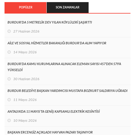
POPÜLER
SON ZAMANLAR
BURDUR’DA 5 METRELİK DEV YILAN KÖYLÜLERİ ŞAŞIRTTI
27 Haziran 2026
AİLE VE SOSYAL HİZMETLER BAKANLIĞI BURDUR’DA ALIM YAPIYOR
14 Mayıs 2026
BURDUR’DA KAMU KURUMLARINA ALINACAK ELEMAN SAYISI 457’DEN 579’A
YÜKSELDİ
30 Haziran 2026
BURDUR BELEDİYE BAŞKAN YARDIMCISI MUSTAFA BOZKURT SALDIRIYA UĞRADI
11 Mayıs 2026
ANTALYA’DA 11 MAYIS’TA GENİŞ KAPSAMLI ELEKTRİK KESİNTİSİ
10 Mayıs 2026
BAŞKAN ERCENGİZ AÇIKLADI! HAYVAN PAZARI TAŞINIYOR