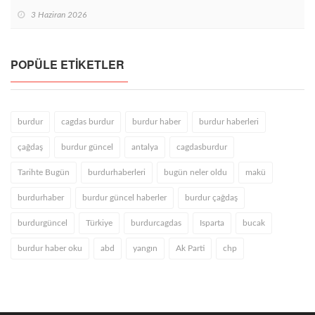
3 Haziran 2026
POPÜLE ETIKETLER
burdur
cagdas burdur
burdur haber
burdur haberleri
çağdaş
burdur güncel
antalya
cagdasburdur
Tarihte Bugün
burdurhaberleri
bugün neler oldu
makü
burdurhaber
burdur güncel haberler
burdur çağdaş
burdurgüncel
Türkiye
burdurcagdas
Isparta
bucak
burdur haber oku
abd
yangın
Ak Parti
chp