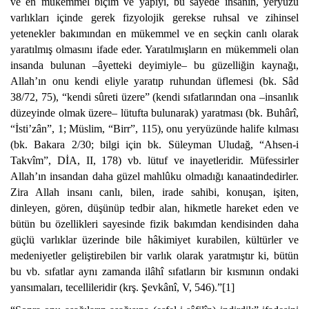
ve en mükemmel biçim ve yapıyı, bu sayede insanın, yeryüzü
varlıkları içinde gerek fizyolojik gerekse ruhsal ve zihinsel
yetenekler bakımından en mükemmel ve en seçkin canlı olarak
yaratılmış olmasını ifade eder. Yaratılmışların en mükemmeli olan
insanda bulunan –âyetteki deyimiyle– bu güzelliğin kaynağı,
Allah’ın onu kendi eliyle yaratıp ruhundan üflemesi (bk. Sâd
38/72, 75), “kendi sûreti üzere” (kendi sıfatlarından ona –insanlık
düzeyinde olmak üzere– lütufta bulunarak) yaratması (bk. Buhârî,
“İsti’zân”, 1; Müslim, “Birr”, 115), onu yeryüzünde halife kılması
(bk. Bakara 2/30; bilgi için bk. Süleyman Uludağ, “Ahsen-i
Takvîm”, DİA, II, 178) vb. lütuf ve inayetleridir. Müfessirler
Allah’ın insandan daha güzel mahlûku olmadığı kanaatindedirler.
Zira Allah insanı canlı, bilen, irade sahibi, konuşan, işiten,
dinleyen, gören, düşünüp tedbir alan, hikmetle hareket eden ve
bütün bu özellikleri sayesinde fizik bakımdan kendisinden daha
güçlü varlıklar üzerinde bile hâkimiyet kurabilen, kültürler ve
medeniyetler geliştirebilen bir varlık olarak yaratmıştır ki, bütün
bu vb. sıfatlar aynı zamanda ilâhî sıfatların bir kısmının ondaki
yansımaları, tecellileridir (krş. Şevkânî, V, 546).”[1]