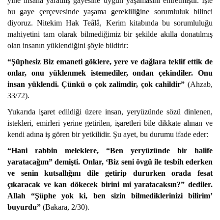
yine insana yaratılış gayesine uygun yaşamasını emretmiştir. İşte
bu gaye çerçevesinde yaşama gerekliliğine sorumluluk bilinci
diyoruz. Nitekim Hak Teâlâ, Kerim kitabında bu sorumluluğu
mahiyetini tam olarak bilmediğimiz bir şekilde akılla donatılmış
olan insanın yüklendiğini şöyle bildirir:
“Şüphesiz Biz emaneti göklere, yere ve dağlara teklif ettik de
onlar, onu yüklenmek istemediler, ondan çekindiler. Onu
insan yüklendi. Çünkü o çok zalimdir, çok cahildir”
(Ahzab,
33/72).
Yukarıda işaret edildiği üzere insan, yeryüzünde sözü dinlenen,
istekleri, emirleri yerine getirilen, işaretleri bile dikkate alınan ve
kendi adına iş gören bir yetkilidir.
Şu ayet, bu durumu ifade eder:
“Hani rabbin meleklere, “Ben yeryüzünde bir halife
yaratacağım” demişti. Onlar, ‘Biz seni övgü ile tesbih ederken
ve senin kutsallığını dile getirip dururken orada fesat
çıkaracak ve kan dökecek birini mi yaratacaksın?” dediler.
Allah “Şüphe yok ki, ben sizin bilmediklerinizi bilirim’
buyurdu”
(Bakara, 2/30).