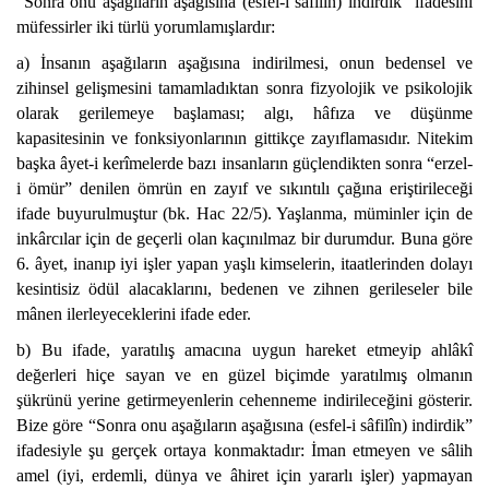
“Sonra onu aşağıların aşağısına (esfel-i sâfilîn) indirdik” ifadesini
müfessirler iki türlü yorumlamışlardır:
a) İnsanın aşağıların aşağısına indirilmesi, onun bedensel ve
zihinsel gelişmesini tamamladıktan sonra fizyolojik ve psikolojik
olarak gerilemeye başlaması; algı, hâfıza ve düşünme
kapasitesinin ve fonksiyonlarının gittikçe zayıflamasıdır. Nitekim
başka âyet-i kerîmelerde bazı insanların güçlendikten sonra “erzel-
i ömür” denilen ömrün en zayıf ve sıkıntılı çağına eriştirileceği
ifade buyurulmuştur (bk. Hac 22/5). Yaşlanma, müminler için de
inkârcılar için de geçerli olan kaçınılmaz bir durumdur. Buna göre
6. âyet, inanıp iyi işler yapan yaşlı kimselerin, itaatlerinden dolayı
kesintisiz ödül alacaklarını, bedenen ve zihnen gerileseler bile
mânen ilerleyeceklerini ifade eder.
b) Bu ifade, yaratılış amacına uygun hareket etmeyip ahlâkî
değerleri hiçe sayan ve en güzel biçimde yaratılmış olmanın
şükrünü yerine getirmeyenlerin cehenneme indirileceğini gösterir.
Bize göre “Sonra onu aşağıların aşağısına (esfel-i sâfilîn) indirdik”
ifadesiyle şu gerçek ortaya konmaktadır: İman etmeyen ve sâlih
amel (iyi, erdemli, dünya ve âhiret için yararlı işler) yapmayan