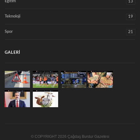
Eğitim
13
Teknoloji
19
Spor
21
GALERI
© COPYRIGHT 2026 Çağdaş Burdur Gazetesi