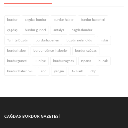
burdur
cagdas burdur
burdur haber
burdur haberleri
çağdaş
burdur güncel
antalya
cagdasburdur
Tarihte Bugün
burdurhaberleri
bugün neler oldu
makü
burdurhaber
burdur güncel haberler
burdur çağdaş
burdurgüncel
Türkiye
burdurcagdas
Isparta
bucak
burdur haber oku
abd
yangın
Ak Parti
chp
ÇAĞDAŞ BURDUR GAZETESI