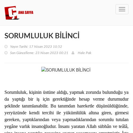
Toggl
navig
SORUMLULUK BİLİNCİ
Yayın Tarihi: 17 Nisan 2023 10:52
Son Güncelleme: 23 Nisan 2023 00:21
Hale Pak
Sorumluluk, kişinin üstüne aldığı, yapmak zorunda bulunduğu ya
da yaptığı bir iş için gerektiğinde hesap verme durumudur
şeklinde tanımlanabilir. Bu tanımdan hareketle düşünüldüğünde,
yeryüzünde kendi tercihi ile yükümlülük altına giren, girmesi
gereken, yaptıklarından veya yapmadıklarından sorumlu tutulan
yegâne varlık insanoğludur. İnsanı yaratan Allah sübhân ve teâlâ,