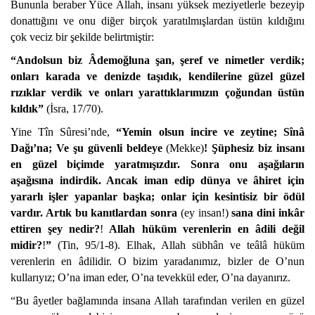
Bununla beraber Yüce Allah, insanı yüksek meziyetlerle bezeyip
donattığını ve onu diğer birçok yaratılmışlardan üstün kıldığını
çok veciz bir şekilde belirtmiştir:
“Andolsun biz Âdemoğluna şan, şeref ve nimetler verdik;
onları karada ve denizde taşıdık, kendilerine güzel güzel
rızıklar verdik ve onları yarattıklarımızın çoğundan üstün
kıldık”
(İsra, 17/70).
Yine Tîn Sûresi’nde,
“Yemin olsun incire ve zeytine; Sînâ
Dağı’na; Ve şu güvenli beldeye
(Mekke)
! Şüphesiz biz insanı
en güzel biçimde yaratmışızdır. Sonra onu aşağıların
aşağısına indirdik. Ancak iman edip dünya ve âhiret için
yararlı işler yapanlar başka; onlar için kesintisiz bir ödül
vardır. Artık bu kanıtlardan sonra
(ey insan!)
sana dini inkâr
ettiren şey nedir?
!
Allah hüküm verenlerin en âdili değil
midir?
!
”
(Tin, 95/1-8). Elhak, Allah sübhân ve teâlâ hüküm
verenlerin en âdilidir. O bizim yaradanımız, bizler de O’nun
kullarıyız; O’na iman eder, O’na tevekkül eder, O’na dayanırız.
“Bu âyetler bağlamında insana Allah tarafından verilen en güzel