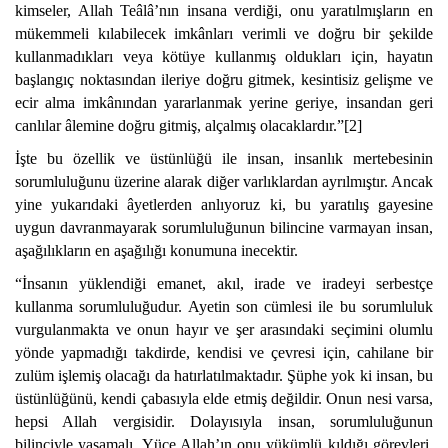
kimseler, Allah Teâlâ’nın insana verdiği, onu yaratılmışların en
mükemmeli kılabilecek imkânları verimli ve doğru bir şekilde
kullanmadıkları veya kötüye kullanmış oldukları için, hayatın
başlangıç noktasından ileriye doğru gitmek, kesintisiz gelişme ve
ecir alma imkânından yararlanmak yerine geriye, insandan geri
canlılar âlemine doğru gitmiş, alçalmış olacaklardır.”[2]
İşte bu özellik ve üstünlüğü ile insan, insanlık mertebesinin
sorumluluğunu üzerine alarak diğer varlıklardan ayrılmıştır. Ancak
yine yukarıdaki âyetlerden anlıyoruz ki, bu yaratılış gayesine
uygun davranmayarak sorumluluğunun bilincine varmayan insan,
aşağılıkların en aşağılığı konumuna inecektir.
“İnsanın yüklendiği emanet, akıl, irade ve iradeyi serbestçe
kullanma sorumluluğudur. Ayetin son cümlesi ile bu sorumluluk
vurgulanmakta ve onun hayır ve şer arasındaki seçimini olumlu
yönde yapmadığı takdirde, kendisi ve çevresi için, cahilane bir
zulüm işlemiş olacağı da hatırlatılmaktadır. Şüphe yok ki insan, bu
üstünlüğünü, kendi çabasıyla elde etmiş değildir. Onun nesi varsa,
hepsi Allah vergisidir. Dolayısıyla insan, sorumluluğunun
bilinciyle yaşamalı, Yüce Allah’ın onu yükümlü kıldığı görevleri,