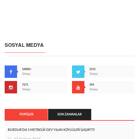
SOSYAL MEDYA
10000+
2131
Takipçi
Takipçi
7271
394
Takipçi
Takipçi
POPÜLER
SON ZAMANLAR
BURDUR’DA 5 METRELİK DEV YILAN KÖYLÜLERİ ŞAŞIRTTI