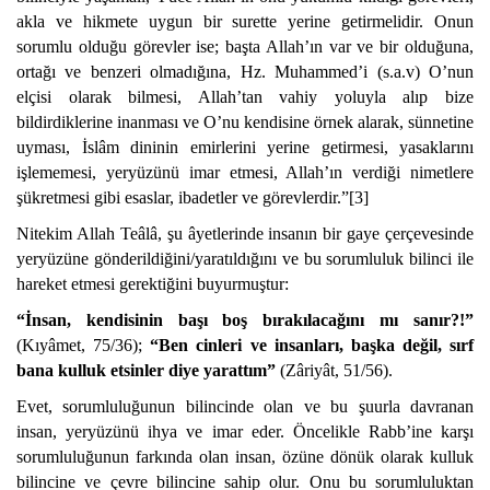
akla ve hikmete uygun bir surette yerine getirmelidir. Onun
sorumlu olduğu görevler ise; başta Allah’ın var ve bir olduğuna,
ortağı ve benzeri olmadığına, Hz. Muhammed’i (s.a.v) O’nun
elçisi olarak bilmesi, Allah’tan vahiy yoluyla alıp bize
bildirdiklerine inanması ve O’nu kendisine örnek alarak, sünnetine
uyması, İslâm dininin emirlerini yerine getirmesi, yasaklarını
işlememesi, yeryüzünü imar etmesi, Allah’ın verdiği nimetlere
şükretmesi gibi esaslar, ibadetler ve görevlerdir.”[3]
Nitekim Allah Teâlâ, şu âyetlerinde insanın bir gaye çerçevesinde
yeryüzüne gönderildiğini/yaratıldığını ve bu sorumluluk bilinci ile
hareket etmesi gerektiğini buyurmuştur:
“İnsan, kendisinin başı boş bırakılacağını mı sanır?!”
(Kıyâmet, 75/36);
“Ben cinleri ve insanları, başka değil, sırf
bana kulluk etsinler diye yarattım”
(Zâriyât, 51/56).
Evet, sorumluluğunun bilincinde olan ve bu şuurla davranan
insan, yeryüzünü ihya ve imar eder. Öncelikle Rabb’ine karşı
sorumluluğunun farkında olan insan, özüne dönük olarak kulluk
bilincine ve çevre bilincine sahip olur. Onu bu sorumluluktan