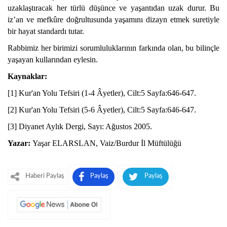
uzaklaştıracak her türlü düşünce ve yaşantıdan uzak durur. Bu
iz’an ve mefkûre doğrultusunda yaşamını dizayn etmek suretiyle
bir hayat standardı tutar.
Rabbimiz her birimizi sorumluluklarının farkında olan, bu bilinçle
yaşayan kullarından eylesin.
Kaynaklar:
[1] Kur'an Yolu Tefsiri (1-4 Âyetler), Cilt:5 Sayfa:646-647.
[2] Kur'an Yolu Tefsiri (5-6 Âyetler), Cilt:5 Sayfa:646-647.
[3] Diyanet Aylık Dergi, Sayı: Ağustos 2005.
Yazar:
Yaşar ELARSLAN, Vaiz/Burdur İl Müftülüğü
Haberi Paylaş
Paylaş
Paylaş