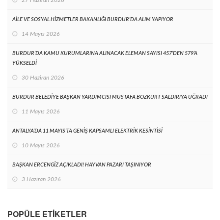
27 Haziran 2026
AİLE VE SOSYAL HİZMETLER BAKANLIĞI BURDUR’DA ALIM YAPIYOR
14 Mayıs 2026
BURDUR’DA KAMU KURUMLARINA ALINACAK ELEMAN SAYISI 457’DEN 579’A
YÜKSELDİ
30 Haziran 2026
BURDUR BELEDİYE BAŞKAN YARDIMCISI MUSTAFA BOZKURT SALDIRIYA UĞRADI
11 Mayıs 2026
ANTALYA’DA 11 MAYIS’TA GENİŞ KAPSAMLI ELEKTRİK KESİNTİSİ
10 Mayıs 2026
BAŞKAN ERCENGİZ AÇIKLADI! HAYVAN PAZARI TAŞINIYOR
3 Haziran 2026
POPÜLE ETIKETLER