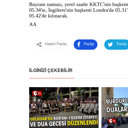
Bayram namazı, yerel saatle KKTC'nin başkenti
05.34'te, İngiltere'nin başkenti Londra'da 05.3
05.42'de kılınacak.
AA
Haberi Paylaş
Paylaş
Paylaş
İLGINIZI ÇEKEBILIR