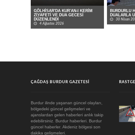
GÖLHİSAR'DA KUR'AN-I KERİM
BURDURLU H
ZİYAFETİ VE DUA GECESİ
DUALARLA 
DÜZENLENDİ
30 Nisan 2
4 Ağustos 2026
ÇAĞDAŞ BURDUR GAZETESI
RASTGE
Burdur ilinde yaşanan güncel olayları,
bölgedeki güncel gelişmeleri ve
ajanslardan gelen haberleri anlık takip
edebilirsiniz. Burdur haberleri. Burdur
güncel haberler. Akdeniz bölgesi son
dakika gelişmeleri.