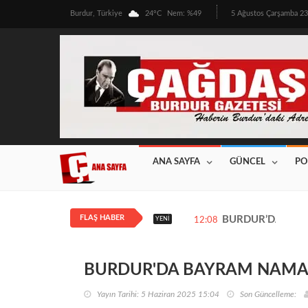
Burdur, Türkiye
24°C
Nem: %49
5 Ağustos Çarşamba 2
ANA SAYFA
GÜNCEL
PO
FLAŞ HABER
BURDUR’DA ÜRETİ
YENI
12:08
BURDUR'DA BAYRAM NAMAZ
Yayın Tarihi: 5 Haziran 2025 15:04
Son Güncelleme: