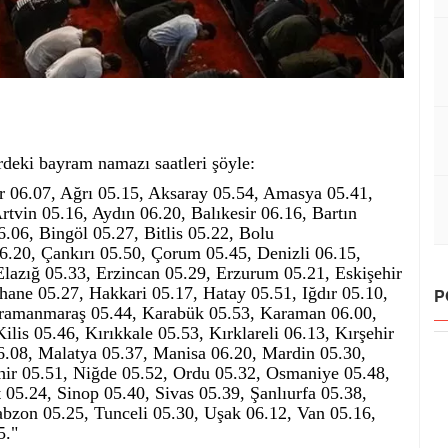
erdeki bayram namazı saatleri şöyle:
 06.07, Ağrı 05.15, Aksaray 05.54, Amasya 05.41,
tvin 05.16, Aydın 06.20, Balıkesir 06.16, Bartın
.06, Bingöl 05.27, Bitlis 05.22, Bolu
6.20, Çankırı 05.50, Çorum 05.45, Denizli 06.15,
Elazığ 05.33, Erzincan 05.29, Erzurum 05.21, Eskişehir
ane 05.27, Hakkari 05.17, Hatay 05.51, Iğdır 05.10,
P
Kahramanmaraş 05.44, Karabük 05.53, Karaman 06.00,
lis 05.46, Kırıkkale 05.53, Kırklareli 06.13, Kırşehir
6.08, Malatya 05.37, Manisa 06.20, Mardin 05.30,
ir 05.51, Niğde 05.52, Ordu 05.32, Osmaniye 05.48,
 05.24, Sinop 05.40, Sivas 05.39, Şanlıurfa 05.38,
abzon 05.25, Tunceli 05.30, Uşak 06.12, Van 05.16,
5."