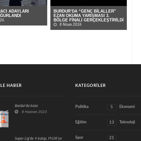
ACI ADAYLARI
BURDUR’DA “GENÇ BİLALLER”
BUR
UĞURLANDI
EZAN OKUMA YARIŞMASI 3.
MUS
BÖLGE FİNALİ GERÇEKLEŞTİRİLDİ
RAM
026
YAŞ
8 Nisan 2026
1
LE HABER
KATEGORILER
Burdur'da kaza
Politika
Ekonomi
5
8 Haziran 2023
Eğitim
Teknoloji
13
Spor
21
Süper Lig'de 4 kulüp, PFDK'ye