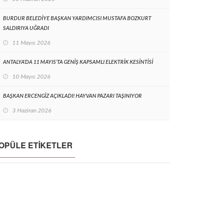
BURDUR BELEDİYE BAŞKAN YARDIMCISI MUSTAFA BOZKURT
SALDIRIYA UĞRADI
11 Mayıs 2026
ANTALYA’DA 11 MAYIS’TA GENİŞ KAPSAMLI ELEKTRİK KESİNTİSİ
10 Mayıs 2026
BAŞKAN ERCENGİZ AÇIKLADI! HAYVAN PAZARI TAŞINIYOR
3 Haziran 2026
OPÜLE ETIKETLER