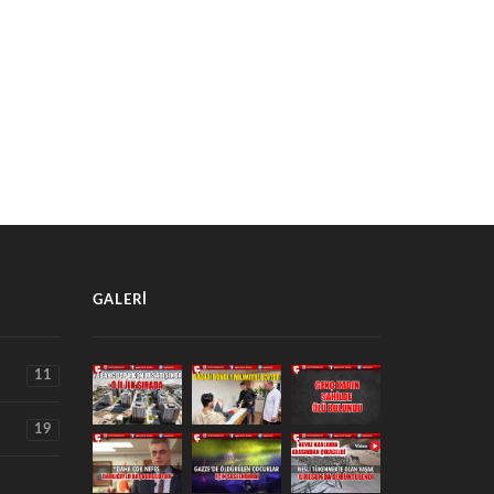
DUR’DA “TASAVVUF
RAMAZAN KÖŞESİ: RAMAZAN
İKİSİ” DİNLETİSİYLE
CAMİ VE HAYAT
AZAN’IN MANEVİYATI
19 Şubat 2026
ATILDI
0 Mart 2026
GALERI
11
19