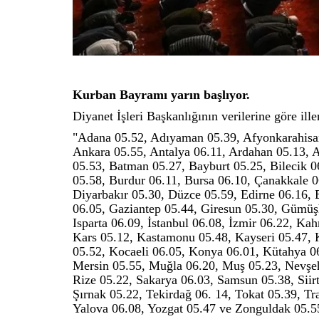
Kurban Bayramı yarın başlıyor.
Diyanet İşleri Başkanlığının verilerine göre ill
"Adana 05.52, Adıyaman 05.39, Afyonkarahisar
Ankara 05.55, Antalya 06.11, Ardahan 05.13, Ar
05.53, Batman 05.27, Bayburt 05.25, Bilecik 06
05.58, Burdur 06.11, Bursa 06.10, Çanakkale 0
Diyarbakır 05.30, Düzce 05.59, Edirne 06.16, 
06.05, Gaziantep 05.44, Giresun 05.30, Gümüşh
Isparta 06.09, İstanbul 06.08, İzmir 06.22, 
Kars 05.12, Kastamonu 05.48, Kayseri 05.47, Ki
05.52, Kocaeli 06.05, Konya 06.01, Kütahya 0
Mersin 05.55, Muğla 06.20, Muş 05.23, Nevşeh
Rize 05.22, Sakarya 06.03, Samsun 05.38, Siirt
Şırnak 05.22, Tekirdağ 06. 14, Tokat 05.39, Tr
Yalova 06.08, Yozgat 05.47 ve Zonguldak 05.5