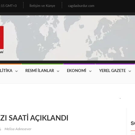
3:15 GMT+3
İletişim ve Künye
cagdasburdur.com
LİTİKA
RESMİ İLANLAR
EKONOMİ
YEREL GAZETE
CİNİN BEKLEDİĞİ HABER GELDİ! 2026 YILI FİYATLAR AÇIKLAN
I SAATİ AÇIKLANDI
S
Melisa Adınısever