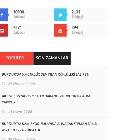
10000+
2131
Takipçi
Takipçi
7271
394
Takipçi
Takipçi
POPÜLER
SON ZAMANLAR
BURDUR’DA 5 METRELİK DEV YILAN KÖYLÜLERİ ŞAŞIRTTI
27 Haziran 2026
AİLE VE SOSYAL HİZMETLER BAKANLIĞI BURDUR’DA ALIM
YAPIYOR
14 Mayıs 2026
BURDUR’DA KAMU KURUMLARINA ALINACAK ELEMAN SAYISI
457’DEN 579’A YÜKSELDİ
30 Haziran 2026