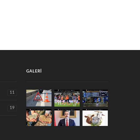
ENNİ’DE TARIMSAL ÜRETİMİ
SİNEKLERE KARŞI MÜCADELE
İNDE İNCELEDİ
SÜRÜYOR
30 Temmuz 2026
23 Temmuz 2026
GALERI
11
19