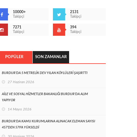
10000+
2131
Takipçi
Takipçi
7271
394
Takipçi
Takipçi
POPÜLER
SON ZAMANLAR
BURDUR’DA 5 METRELİK DEV YILAN KÖYLÜLERİ ŞAŞIRTTI
27 Haziran 2026
AİLE VE SOSYAL HİZMETLER BAKANLIĞI BURDUR’DA ALIM
YAPIYOR
14 Mayıs 2026
BURDUR’DA KAMU KURUMLARINA ALINACAK ELEMAN SAYISI
457’DEN 579’A YÜKSELDİ
30 Haziran 2026