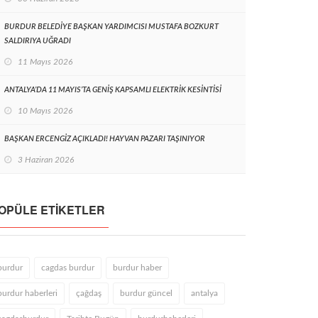
BURDUR BELEDİYE BAŞKAN YARDIMCISI MUSTAFA BOZKURT
SALDIRIYA UĞRADI
11 Mayıs 2026
ANTALYA’DA 11 MAYIS’TA GENİŞ KAPSAMLI ELEKTRİK KESİNTİSİ
10 Mayıs 2026
BAŞKAN ERCENGİZ AÇIKLADI! HAYVAN PAZARI TAŞINIYOR
3 Haziran 2026
OPÜLE ETIKETLER
burdur
cagdas burdur
burdur haber
burdur haberleri
çağdaş
burdur güncel
antalya