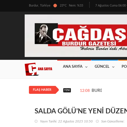
Burdur, Türkiye
23°C
Nem: %33
7 Ağustos Cuma 06:0
ANA SAYFA
GÜNCEL
PO
FLAŞ HABER
BURDUR’DA ÜRETİ
YENI
12:08
SALDA GÖLÜ’NE YENİ DÜZE
Yayın Tarihi: 22 Ağustos 2025 10:50
Son Güncelleme: