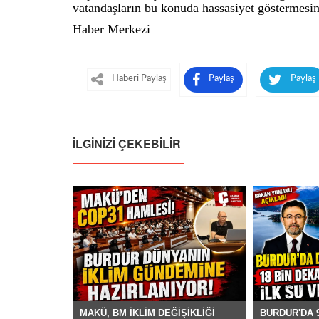
vatandaşların bu konuda hassasiyet göstermesini
Haber Merkezi
Haberi Paylaş
Paylaş
Paylaş
İLGINIZI ÇEKEBILIR
MAKÜ, BM İKLİM DEĞİŞİKLİĞİ
BURDUR'DA 9