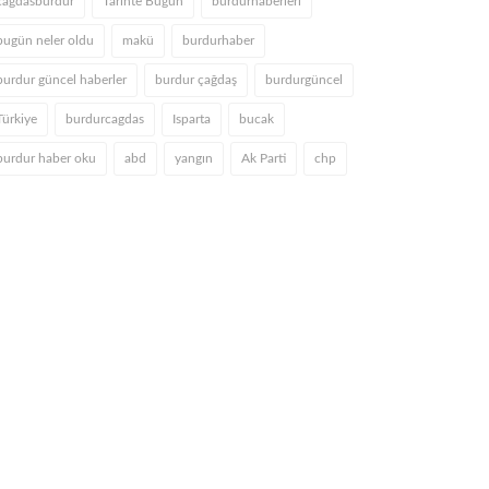
cagdasburdur
Tarihte Bugün
burdurhaberleri
bugün neler oldu
makü
burdurhaber
burdur güncel haberler
burdur çağdaş
burdurgüncel
Türkiye
burdurcagdas
Isparta
bucak
burdur haber oku
abd
yangın
Ak Parti
chp
TARIM MÜDÜRÜ ADIGÜZEL,
YEŞİLOVA'DA HAŞERE VE