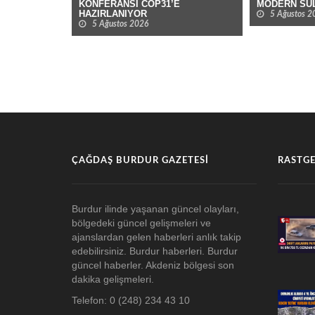
KONFERANSI COP31’E
MODERN SU
HAZIRLANIYOR
5 Ağustos 2
5 Ağustos 2026
ÇAĞDAŞ BURDUR GAZETESI
RASTGE
Burdur ilinde yaşanan güncel olayları,
bölgedeki güncel gelişmeleri ve
ajanslardan gelen haberleri anlık takip
edebilirsiniz. Burdur haberleri. Burdur
güncel haberler. Akdeniz bölgesi son
dakika gelişmeleri.
Telefon: 0 (248) 234 43 10