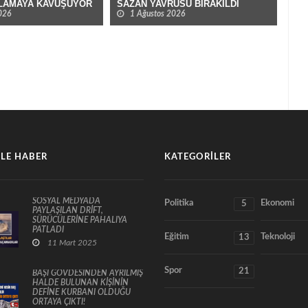
SAZAN YAVRUSU BIRAKILDI
TEF
LAMAYA KAVUŞUYOR
YER
1 Ağustos 2026
026
LE HABER
KATEGORILER
SOSYAL MEDYADA
Politika
Ekonomi
5
PAYLAŞILAN DRİFT,
SÜRÜCÜLERİNE PAHALIYA
PATLADI
Eğitim
Teknoloji
13
11 Mart 2025
Spor
21
BAŞI GÖVDESİNDEN AYRILMIŞ
HALDE BULUNAN KİŞİNİN
DEFİNE KURBANI OLDUĞU
ORTAYA ÇIKTI!