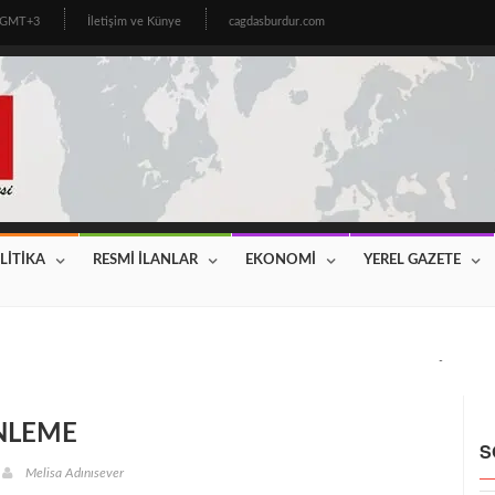
0 GMT+3
İletişim ve Künye
cagdasburdur.com
LİTİKA
RESMİ İLANLAR
EKONOMİ
YEREL GAZETE
CİNİN BEKLEDİĞİ HABER GELDİ! 2026 YILI FİYATLAR AÇIKLAN
NLEME
S
Melisa Adınısever