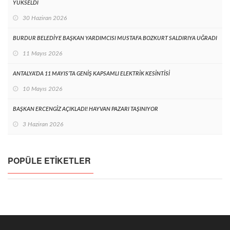
YÜKSELDİ
30 Haziran 2026
BURDUR BELEDİYE BAŞKAN YARDIMCISI MUSTAFA BOZKURT SALDIRIYA UĞRADI
11 Mayıs 2026
ANTALYA’DA 11 MAYIS’TA GENİŞ KAPSAMLI ELEKTRİK KESİNTİSİ
10 Mayıs 2026
BAŞKAN ERCENGİZ AÇIKLADI! HAYVAN PAZARI TAŞINIYOR
3 Haziran 2026
POPÜLE ETIKETLER