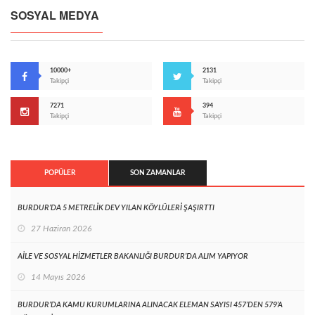
SOSYAL MEDYA
10000+
2131
Takipçi
Takipçi
7271
394
Takipçi
Takipçi
POPÜLER
SON ZAMANLAR
BURDUR’DA 5 METRELİK DEV YILAN KÖYLÜLERİ ŞAŞIRTTI
27 Haziran 2026
AİLE VE SOSYAL HİZMETLER BAKANLIĞI BURDUR’DA ALIM YAPIYOR
14 Mayıs 2026
BURDUR’DA KAMU KURUMLARINA ALINACAK ELEMAN SAYISI 457’DEN 579’A