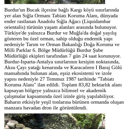
Burdur'un Bucak ilçesine bağlı Kargı köyü sınırlarında
yer alan Sığla Ormanı Tabiatı Koruma Alanı, dünyada
ender rastlanan Anadolu Sığla Ağacı (Liquidambar
orientalis) türünün yaşam alanları arasında bulunuyor.
Türkiye'de yalnızca Burdur ve Muğla'da doğal yayılış
gösteren bu özel orman, sahip olduğu endemik yapı
nedeniyle Tarım ve Orman Bakanlığı Doğa Koruma ve
Milli Parklar 6. Bölge Müdürlüğü Burdur Şube
Müdürlüğü ekipleri tarafından 7 gün 24 saat korunuyor.
Burdur-Isparta-Antalya sınırlarının kesişim noktasında,
Aksu Çayı yatağı kenarında ve Karacaören I Baraj Gölü
mansabında bulunan alan, eşsiz ekosistemi ve izole
yapısı nedeniyle 27 Temmuz 1987 tarihinde "Tabiatı
Koruma Alanı" ilan edildi. Toplam 83,82 hektarlık alanı
kapsayan bölgeye yalnızca bilimsel ve akademik
çalışmalar kapsamında özel izinle giriş yapılabiliyor.
Baharın etkisiyle yeşil tonlarına bürünen ormanda oluşan
manzara havadan dron ile görüntülendi.