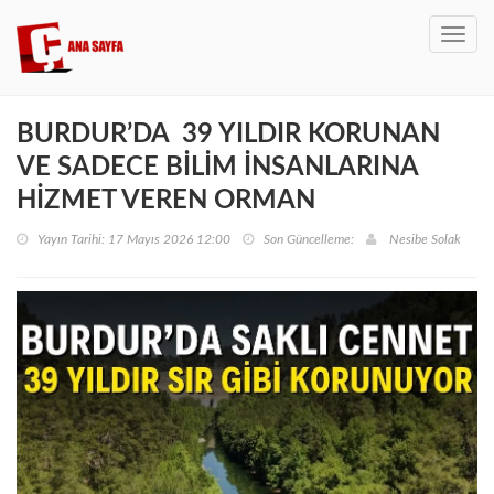
Toggl
navig
BURDUR’DA 39 YILDIR KORUNAN
VE SADECE BİLİM İNSANLARINA
HİZMET VEREN ORMAN
Yayın Tarihi: 17 Mayıs 2026 12:00
Son Güncelleme:
Nesibe Solak